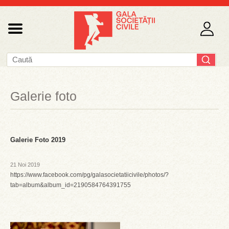
Galerie foto
Galerie Foto 2019
21 Noi 2019
https://www.facebook.com/pg/galasocietatiicivile/photos/?
tab=album&album_id=2190584764391755