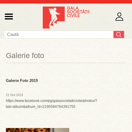
Galerie foto
Galerie Foto 2019
21 Noi 2019
https://www.facebook.com/pg/galasocietatiicivile/photos/?
tab=album&album_id=2190584764391755