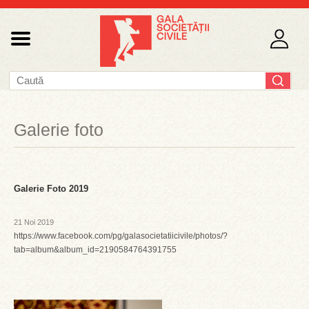
Galerie foto
Galerie Foto 2019
21 Noi 2019
https://www.facebook.com/pg/galasocietatiicivile/photos/?
tab=album&album_id=2190584764391755