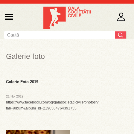
Galerie foto
Galerie Foto 2019
21 Noi 2019
https://www.facebook.com/pg/galasocietatiicivile/photos/?
tab=album&album_id=2190584764391755