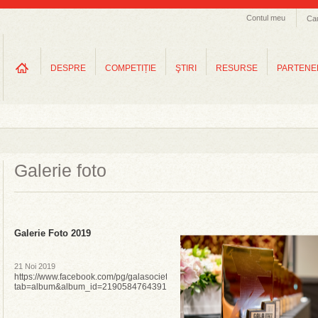
Contul meu
Ca
DESPRE
COMPETIȚIE
ŞTIRI
RESURSE
PARTENE
Galerie foto
Galerie Foto 2019
21 Noi 2019
https://www.facebook.com/pg/galasocietatiicivile/photos/?
tab=album&album_id=2190584764391755