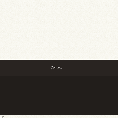
Contact
-->