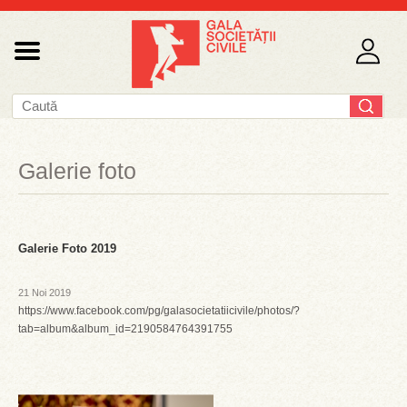
Galerie foto
Galerie Foto 2019
21 Noi 2019
https://www.facebook.com/pg/galasocietatiicivile/photos/?
tab=album&album_id=2190584764391755