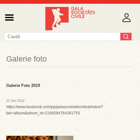
Galerie foto
Galerie Foto 2019
21 Noi 2019
https://www.facebook.com/pg/galasocietatiicivile/photos/?
tab=album&album_id=2190584764391755