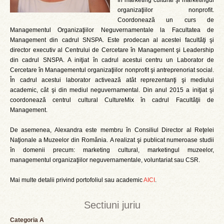
în marketing cultural şi marketingul
organizaţiilor nonprofit.
Coordonează un curs de
Managementul Organizaţiilor Neguvernamentale la Facultatea de
Management din cadrul SNSPA. Este prodecan al acestei facultăţi şi
director executiv al Centrului de Cercetare în Management şi Leadership
din cadrul SNSPA. A iniţiat în cadrul acestui centru un Laborator de
Cercetare în Managementul organizaţiilor nonprofit şi antreprenoriat social.
În cadrul acestui laborator activează atât reprezentanţi şi mediului
academic, cât şi din mediul neguvernamental. Din anul 2015 a iniţiat şi
coordonează centrul cultural CultureMix în cadrul Facultăţii de
Management.
De asemenea, Alexandra este membru în Consiliul Director al Reţelei
Naţionale a Muzeelor din România. A realizat şi publicat numeroase studii
în domenii precum: marketing cultural, marketingul muzeelor,
managementul organizaţiilor neguvernamentale, voluntariat sau CSR.
Mai multe detalii privind portofoliul sau academic
AICI
.
Sectiuni juriu
Categoria A