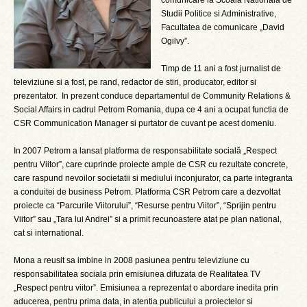
comunicare la Scoala Nationala de
Studii Politice si Administrative,
Facultatea de comunicare „David
Ogilvy”.
Timp de 11 ani a fost jurnalist de
televiziune si a fost, pe rand, redactor de stiri, producator, editor si
prezentator. In prezent conduce departamentul de Community Relations &
Social Affairs in cadrul Petrom Romania, dupa ce 4 ani a ocupat functia de
CSR Communication Manager si purtator de cuvant pe acest domeniu.
In 2007 Petrom a lansat platforma de responsabilitate socială „Respect
pentru Viitor”, care cuprinde proiecte ample de CSR cu rezultate concrete,
care raspund nevoilor societatii si mediului inconjurator, ca parte integranta
a conduitei de business Petrom. Platforma CSR Petrom care a dezvoltat
proiecte ca “Parcurile Viitorului”, “Resurse pentru Viitor”, “Sprijin pentru
Viitor” sau „Tara lui Andrei” si a primit recunoastere atat pe plan national,
cat si international.
Mona a reusit sa imbine in 2008 pasiunea pentru televiziune cu
responsabilitatea sociala prin emisiunea difuzata de Realitatea TV
„Respect pentru viitor”. Emisiunea a reprezentat o abordare inedita prin
aducerea, pentru prima data, in atentia publicului a proiectelor si