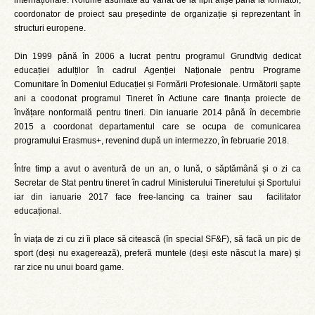
internaționale. Rolurile asumate au variat de la lipit afișe până la formator,
coordonator de proiect sau președinte de organizație și reprezentant în
structuri europene.
Din 1999 până în 2006 a lucrat pentru programul Grundtvig dedicat
educației adulților în cadrul Agenției Naționale pentru Programe
Comunitare în Domeniul Educației și Formării Profesionale. Următorii șapte
ani a coodonat programul Tineret în Actiune care finanța proiecte de
învățare nonformală pentru tineri. Din ianuarie 2014 până în decembrie
2015 a coordonat departamentul care se ocupa de comunicarea
programului Erasmus+, revenind după un intermezzo, în februarie 2018.
Între timp a avut o aventură de un an, o lună, o săptămână și o zi ca
Secretar de Stat pentru tineret în cadrul Ministerului Tineretului și Sportului
iar din ianuarie 2017 face free-lancing ca trainer sau facilitator
educațional.
În viața de zi cu zi îi place să citească (în special SF&F), să facă un pic de
sport (deși nu exagerează), preferă muntele (deși este născut la mare) și
rar zice nu unui board game.