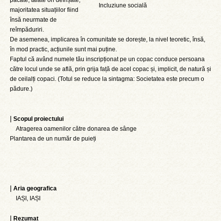
păcate, tăiate ori defrișate,
Incluziune socială
majoritatea situațiilor fiind
însă neurmate de
reîmpăduriri.
De asemenea, implicarea în comunitate se dorește, la nivel teoretic, însă,
în mod practic, acțiunile sunt mai puține.
Faptul că având numele tău inscripționat pe un copac conduce persoana
către locul unde se află, prin grija față de acel copac și, implicit, de natură și
de ceilalți copaci. (Totul se reduce la sintagma: Societatea este precum o
pădure.)
|
Scopul proiectului
Atragerea oamenilor către donarea de sânge
Plantarea de un număr de puieți
|
Aria geografica
IAȘI, IAȘI
|
Rezumat