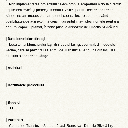
Prin implementarea proiectului ne-am propus acoperirea a două direcții:
implicarea civică și protecția mediului. Astfel, pentru fiecare donare de
sânge, ne-am propus plantarea unui copac, fiecare donator având
posibilitatea de a-și exprima consimțământul în a-i folosi numele pentru a
denumi copacul plantat, în zone puse la dispoziție de Direcția Silvică Iași.
|
Date beneficiari direcţi
Locuitori ai Municipiului Iași, din județul Iași și, eventual, din județele
vecine, care se prezintă la Centrul de Transfuzie Sanguină din Iași, și au
efectuat o donare de sânge.
|
Activitati
|
Rezultatele proiectului
|
Bugetul
LEI
|
Parteneri
Centrul de Transfuzie Sanguină Iași, Romsilva - Direcția Silvică Iași