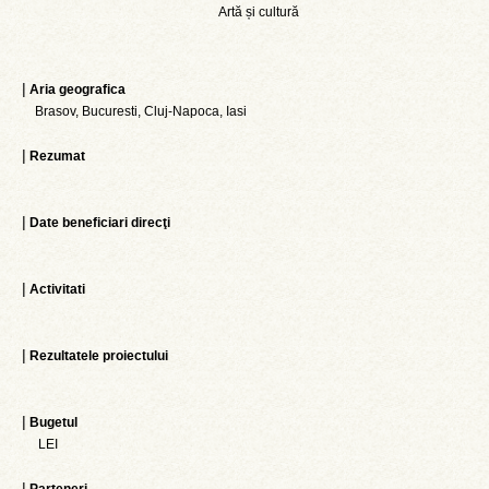
Artă și cultură
|
Aria geografica
Brasov, Bucuresti, Cluj-Napoca, Iasi
|
Rezumat
|
Date beneficiari direcţi
|
Activitati
|
Rezultatele proiectului
|
Bugetul
LEI
|