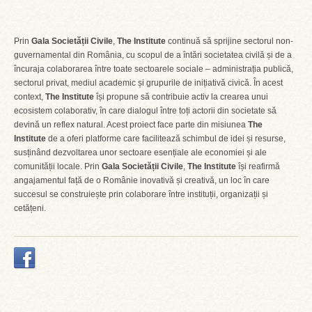
Prin
Gala Societății Civile
,
The Institute
continuă să sprijine sectorul non-
guvernamental din România, cu scopul de a întări societatea civilă și de a
încuraja colaborarea între toate sectoarele sociale – administrația publică,
sectorul privat, mediul academic și grupurile de inițiativă civică. În acest
context,
The Institute
își propune să contribuie activ la crearea unui
ecosistem colaborativ, în care dialogul între toți actorii din societate să
devină un reflex natural. Acest proiect face parte din misiunea
The
Institute
de a oferi platforme care facilitează schimbul de idei și resurse,
susținând dezvoltarea unor sectoare esențiale ale economiei și ale
comunității locale. Prin
Gala Societății Civile
,
The Institute
își reafirmă
angajamentul față de o Românie inovativă și creativă, un loc în care
succesul se construiește prin colaborare între instituții, organizații și
cetățeni.