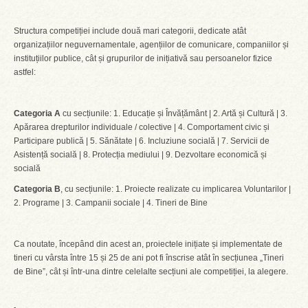
Structura competiției include două mari categorii, dedicate atât
organizațiilor neguvernamentale, agențiilor de comunicare, companiilor și
instituțiilor publice, cât și grupurilor de inițiativă sau persoanelor fizice
astfel:
Categoria A
cu secțiunile: 1. Educație și Învățământ | 2. Artă și Cultură | 3.
Apărarea drepturilor individuale / colective | 4. Comportament civic și
Participare publică | 5. Sănătate | 6. Incluziune socială | 7. Servicii de
Asistență socială | 8. Protecția mediului | 9. Dezvoltare economică și
socială
Categoria B
, cu secțiunile: 1. Proiecte realizate cu implicarea Voluntarilor |
2. Programe | 3. Campanii sociale | 4. Tineri de Bine
Ca noutate, începând din acest an, proiectele inițiate și implementate de
tineri cu vârsta între 15 și 25 de ani pot fi înscrise atât în secțiunea „Tineri
de Bine”, cât și într-una dintre celelalte secțiuni ale competiției, la alegere.