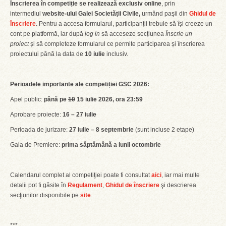
Înscrierea în competiție se realizează exclusiv online
, prin
intermediul
website-ului Galei Societății Civile,
urmând paşii din
Ghidul de
înscriere
. Pentru a accesa formularul, participanții trebuie să își creeze un
cont pe platformă, iar după
log in
să acceseze secțiunea
Înscrie un
proiect
și să completeze formularul ce permite participarea și înscrierea
proiectului până la data de
10 iulie
inclusiv.
Perioadele importante ale competiției GSC 2026:
Apel public:
până pe
10
15 iulie 2026, ora 23:59
Aprobare proiecte:
16 – 27 iulie
Perioada de jurizare:
27 iulie – 8 septembrie
(sunt incluse 2 etape)
Gala de Premiere:
prima săptămână a lunii octombrie
Calendarul complet al competiţiei poate fi consultat
aici
, iar mai multe
detalii pot fi găsite în
Regulament
,
Ghidul de înscriere
şi descrierea
secţiunilor disponibile pe
site
.
***