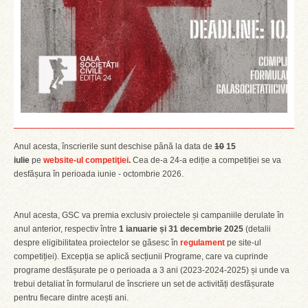
Anul acesta, înscrierile sunt deschise până la data de
10
15
iulie
pe
website-ul competiţiei
.
Cea de-a 24-a ediție a competiției se va
desfășura în perioada iunie - octombrie 2026.
Anul acesta, GSC va premia exclusiv proiectele și campaniile derulate în
anul anterior, respectiv între
1 ianuarie și 31 decembrie 2025
(detalii
despre eligibilitatea proiectelor se găsesc în
regulament
pe site-ul
competiției). Excepția se aplică secțiunii Programe, care va cuprinde
programe desfășurate pe o perioada a 3 ani (2023-2024-2025) și unde va
trebui detaliat în formularul de înscriere un set de activități desfășurate
pentru fiecare dintre acești ani.