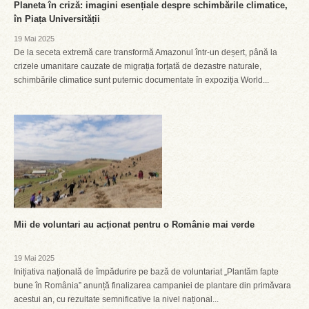
Planeta în criză: imagini esențiale despre schimbările climatice,
în Piața Universității
19 Mai 2025
De la seceta extremă care transformă Amazonul într-un deșert, până la
crizele umanitare cauzate de migrația forțată de dezastre naturale,
schimbările climatice sunt puternic documentate în expoziția World...
Mii de voluntari au acționat pentru o Românie mai verde
19 Mai 2025
Inițiativa națională de împădurire pe bază de voluntariat „Plantăm fapte
bune în România” anunță finalizarea campaniei de plantare din primăvara
acestui an, cu rezultate semnificative la nivel național...