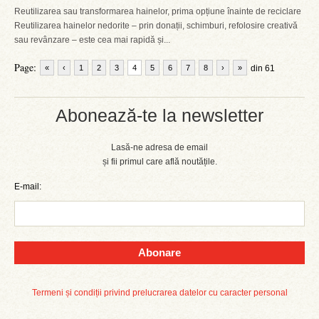
Reutilizarea sau transformarea hainelor, prima opțiune înainte de reciclare
Reutilizarea hainelor nedorite – prin donații, schimburi, refolosire creativă
sau revânzare – este cea mai rapidă și...
Page:
«
‹
1
2
3
4
5
6
7
8
›
»
din 61
Abonează-te la newsletter
Lasă-ne adresa de email
și fii primul care află noutățile.
E-mail:
Abonare
Termeni și condiții privind prelucrarea datelor cu caracter personal