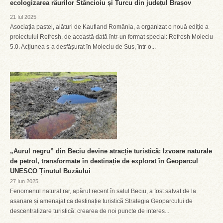
ecologizarea râurilor Stăncioiu și Turcu din județul Brașov
21 Iul 2025
Asociația pastel, alături de Kaufland România, a organizat o nouă ediție a
proiectului Refresh, de această dată într-un format special: Refresh Moieciu
5.0. Acțiunea s-a desfășurat în Moieciu de Sus, într-o...
„Aurul negru” din Beciu devine atracție turistică: Izvoare naturale
de petrol, transformate în destinație de explorat în Geoparcul
UNESCO Ținutul Buzăului
27 Iun 2025
Fenomenul natural rar, apărut recent în satul Beciu, a fost salvat de la
asanare și amenajat ca destinație turistică Strategia Geoparcului de
descentralizare turistică: crearea de noi puncte de interes...