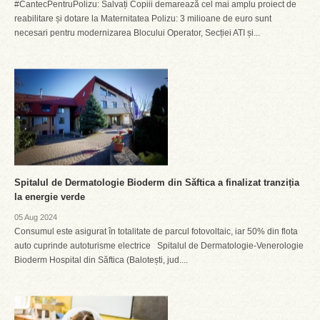
#CantecPentruPolizu: Salvați Copiii demarează cel mai amplu proiect de
reabilitare și dotare la Maternitatea Polizu: 3 milioane de euro sunt
necesari pentru modernizarea Blocului Operator, Secției ATI și...
Spitalul de Dermatologie Bioderm din Săftica a finalizat tranziția
la energie verde
05 Aug 2024
Consumul este asigurat în totalitate de parcul fotovoltaic, iar 50% din flota
auto cuprinde autoturisme electrice Spitalul de Dermatologie-Venerologie
Bioderm Hospital din Săftica (Balotești, jud....