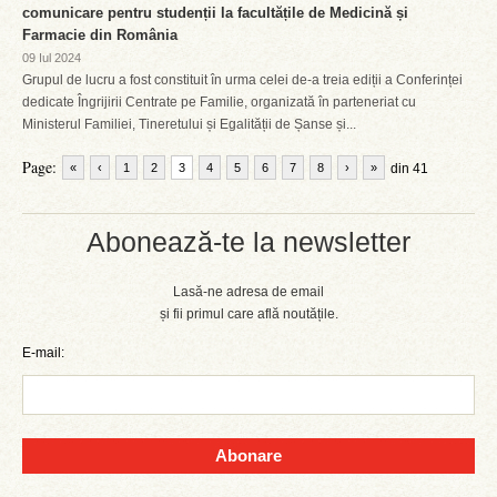
comunicare pentru studenții la facultățile de Medicină și
Farmacie din România
09 Iul 2024
Grupul de lucru a fost constituit în urma celei de-a treia ediții a Conferinței
dedicate Îngrijirii Centrate pe Familie, organizată în parteneriat cu
Ministerul Familiei, Tineretului și Egalității de Șanse și...
Page:
«
‹
1
2
3
4
5
6
7
8
›
»
din 41
Abonează-te la newsletter
Lasă-ne adresa de email
și fii primul care află noutățile.
E-mail:
Abonare