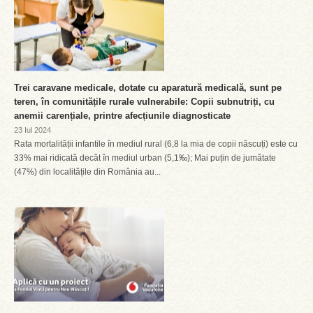
Trei caravane medicale, dotate cu aparatură medicală, sunt pe
teren, în comunitățile rurale vulnerabile: Copii subnutriți, cu
anemii carențiale, printre afecțiunile diagnosticate
23 Iul 2024
Rata mortalității infantile în mediul rural (6,8 la mia de copii născuți) este cu
33% mai ridicată decât în mediul urban (5,1‰); Mai puțin de jumătate
(47%) din localitățile din România au...