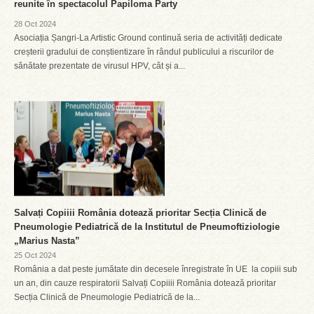
reunite în spectacolul Papiloma Party
28 Oct 2024
Asociația Șangri-La Artistic Ground continuă seria de activități dedicate
creșterii gradului de conștientizare în rândul publicului a riscurilor de
sănătate prezentate de virusul HPV, cât și a...
Salvați Copiiii România dotează prioritar Secția Clinică de
Pneumologie Pediatrică de la Institutul de Pneumoftiziologie
„Marius Nasta”
25 Oct 2024
România a dat peste jumătate din decesele înregistrate în UE la copiii sub
un an, din cauze respiratorii Salvați Copiiii România dotează prioritar
Secția Clinică de Pneumologie Pediatrică de la...