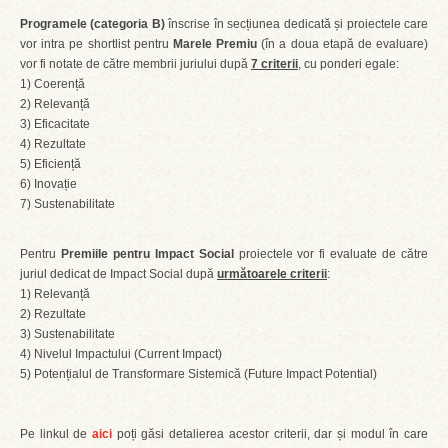
Programele (categoria B)
înscrise în secțiunea dedicată și proiectele care
vor intra pe shortlist pentru
Marele Premiu
(în a doua etapă de evaluare)
vor fi notate de către membrii juriului după
7 criterii
, cu ponderi egale:
1) Coerență
2) Relevanță
3) Eficacitate
4) Rezultate
5) Eficiență
6) Inovație
7) Sustenabilitate
Pentru
Premiile pentru Impact Social
proiectele vor fi evaluate de către
juriul dedicat de Impact Social după
următoarele criterii
:
1) Relevanță
2) Rezultate
3) Sustenabilitate
4) Nivelul Impactului (Current Impact)
5) Potențialul de Transformare Sistemică (Future Impact Potential)
Pe linkul de
aici
poți găsi detalierea acestor criterii, dar și modul în care