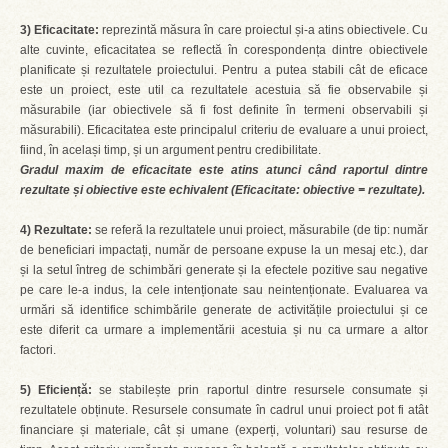
3) Eficacitate:
reprezintă măsura în care proiectul și-a atins obiectivele. Cu
alte cuvinte, eficacitatea se reflectă în corespondența dintre obiectivele
planificate și rezultatele proiectului. Pentru a putea stabili cât de eficace
este un proiect, este util ca rezultatele acestuia să fie observabile și
măsurabile (iar obiectivele să fi fost definite în termeni observabili și
măsurabili). Eficacitatea este principalul criteriu de evaluare a unui proiect,
fiind, în același timp, și un argument pentru credibilitate.
Gradul maxim de eficacitate este atins atunci când raportul dintre
rezultate și obiective este echivalent (Eficacitate: obiective = rezultate).
4) Rezultate:
se referă la rezultatele unui proiect, măsurabile (de tip: număr
de beneficiari impactați, număr de persoane expuse la un mesaj etc.), dar
și la setul întreg de schimbări generate și la efectele pozitive sau negative
pe care le-a indus, la cele intenționate sau neintenționate. Evaluarea va
urmări să identifice schimbările generate de activitățile proiectului și ce
este diferit ca urmare a implementării acestuia și nu ca urmare a altor
factori.
5) Eficiență:
se stabilește prin raportul dintre resursele consumate și
rezultatele obținute. Resursele consumate în cadrul unui proiect pot fi atât
financiare și materiale, cât și umane (experți, voluntari) sau resurse de