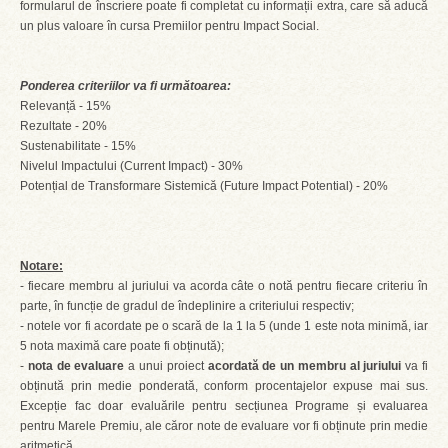
formularul de înscriere poate fi completat cu informații extra, care să aducă
un plus valoare în cursa Premiilor pentru Impact Social.
Ponderea criteriilor va fi următoarea:
Relevanță - 15%
Rezultate - 20%
Sustenabilitate - 15%
Nivelul Impactului (Current Impact) - 30%
Potențial de Transformare Sistemică (Future Impact Potential) - 20%
Notare:
- fiecare membru al juriului va acorda câte o notă pentru fiecare criteriu în
parte, în funcție de gradul de îndeplinire a criteriului respectiv;
- notele vor fi acordate pe o scară de la 1 la 5 (unde 1 este nota minimă, iar
5 nota maximă care poate fi obținută);
-
nota de evaluare
a unui proiect
acordată de un membru al juriului
va fi
obținută prin medie ponderată, conform procentajelor expuse mai sus.
Excepție fac doar evaluările pentru secțiunea Programe și evaluarea
pentru Marele Premiu, ale căror note de evaluare vor fi obținute prin medie
aritmetică.