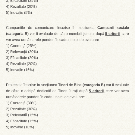
3) Eficacitate (25%)
4) Rezultate (20%)
5) Inovație (5%)
Campaniile de comunicare înscrise în secțiunea
Campanii sociale
(categoria B)
vor fi evaluate de către membrii juriului după
5 criterii
, care
vor avea următoarele ponderi în cadrul notei de evaluare:
1) Coerență (25%)
2) Relevanță (20%)
3) Eficacitate (20%)
4) Rezultate (20%)
5) Inovație (15%)
Proiectele înscrise în secțiunea
Tineri de Bine (categoria B)
vor fi evaluate
de către o echipă dedicată de Tineri Jurați după
5 criterii
, care vor avea
următoarele ponderi în cadrul notei de evaluare:
1) Coerență (30%)
2) Rezultate (30%)
3) Relevanță (15%)
4) Eficacitate (15%)
5) Inovație (10%)