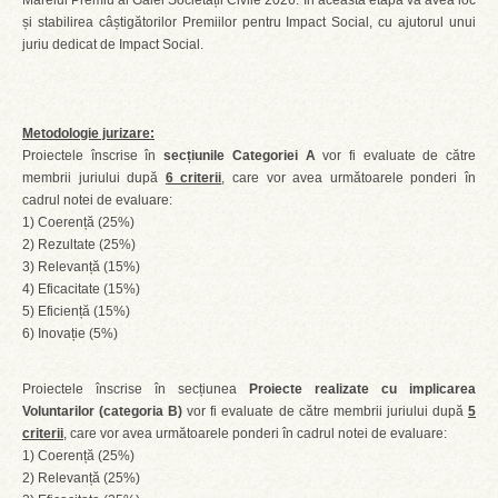
Marelui Premiu al Galei Societății Civile 2026. În această etapă va avea loc
și stabilirea câștigătorilor Premiilor pentru Impact Social, cu ajutorul unui
juriu dedicat de Impact Social.
Metodologie jurizare:
Proiectele înscrise în
secțiunile Categoriei A
vor fi evaluate de către
membrii juriului după
6 criterii
, care vor avea următoarele ponderi în
cadrul notei de evaluare:
1) Coerență (25%)
2) Rezultate (25%)
3) Relevanță (15%)
4) Eficacitate (15%)
5) Eficiență (15%)
6) Inovație (5%)
Proiectele înscrise în secțiunea
Proiecte realizate cu implicarea
Voluntarilor (categoria B)
vor fi evaluate de către membrii juriului după
5
criterii
, care vor avea următoarele ponderi în cadrul notei de evaluare:
1) Coerență (25%)
2) Relevanță (25%)