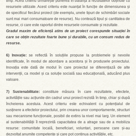
timp. Acest criteriu urmărește punerea în balanță a rezultatelor obținute cu
resursele utilizate. Acest criteriu este nuanțat în funcție de dimensiunea și
de specificul fiecărui proiect (de exemplu, unele tipuri de schimbări sociale
sunt mai mari consumatoare de resurse). Nu contează tipul și cantitatea de
resurse, ci care este raportul dintre resursele consumate și rezultate.
Gradul maxim de eficiență atins de un proiect corespunde situației în
care se obțin rezultate foarte bune și durabile, cu un consum redus de
resurse.
6) Inovație:
se reflectă în soluțiile propuse la problemele și nevoile
identificate, în modul de abordare a acestora și în produsele proiectului.
Inovația este dată de modul în care proiectul se diferențiază de alte
intervenții, ca model și ca soluție socială sau educațională, aducând plus
valoare.
7) Sustenabilitate:
constituie măsura în care rezultatele, efectele,
activitățile sau acțiunile din cadrul unui proiect rezistă în timp, chiar și după
încheierea acestuia. Acest criteriu este echivalent cu potențialul de
susținere a efectelor proiectului, prin crearea unor comportamente, structuri
sau mecanisme funcționale, posibil de extins la nivel mai larg. Un element
al sustenabilității îl reprezintă capacitatea de a atrage sau de a mobiliza
resurse: comunitate locală, beneficiari, voluntari, persoane care și-au
dezvoltat anumite competențe și care pot continua activitățile, etc.