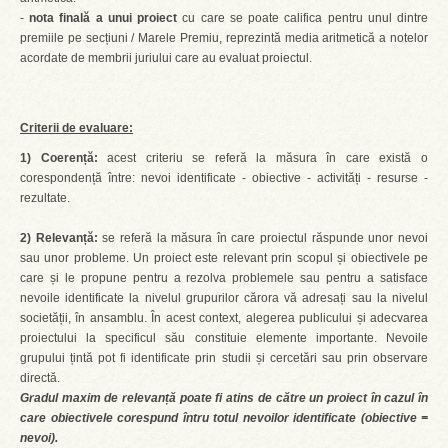
-
nota finală a unui proiect
cu care se poate califica pentru unul dintre
premiile pe secțiuni / Marele Premiu, reprezintă media aritmetică a notelor
acordate de membrii juriului care au evaluat proiectul.
Criterii de evaluare:
1) Coerență:
acest criteriu se referă la măsura în care există o
corespondență între: nevoi identificate - obiective - activități - resurse -
rezultate.
2) Relevanță:
se referă la măsura în care proiectul răspunde unor nevoi
sau unor probleme. Un proiect este relevant prin scopul și obiectivele pe
care și le propune pentru a rezolva problemele sau pentru a satisface
nevoile identificate la nivelul grupurilor cărora vă adresați sau la nivelul
societății, în ansamblu. În acest context, alegerea publicului și adecvarea
proiectului la specificul său constituie elemente importante. Nevoile
grupului țintă pot fi identificate prin studii și cercetări sau prin observare
directă.
Gradul maxim de relevanță poate fi atins de către un proiect în cazul în
care obiectivele corespund întru totul nevoilor identificate (obiective =
nevoi).