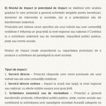
8) Nivelul de impact și potențialul de impact
se stabilesc prin analiza
gradului în care proiectul a generat schimbări tangibile pentru beneficiari,
domeniul de intervenție și societate, dar și a potențialului său de
transformare sistemică.
Proiectele pot: Adresa nevoi specifice ale unui individ sau unei comunități
restrânse // Influența un grup țintă la nivel regional sau național // Contribui
la o schimbare sistemică sau de mentalitate, impactând politici publice,
piețe sau norme sociale.
Nivelul de impact crește proporțional cu capacitatea proiectului de a
produce o schimbare de paradigmă la nivel societal.
Tipuri de impact:
1.
Servicii directe
– Proiectul răspunde unor nevoi punctuale ale unui
individ sau ale unei comunități restrânse.
2.
Servicii directe extinse
– Impact la scară mai largă, la nivel regional
sau național, cu efecte vizibile asupra unui grup țintă.
3.
Schimbare sistemică sau de mentalitate
– Proiectul a generat
transformări profunde, influențând politici publice, piețe, norme sociale sau
contribuind la schimbarea unei paradigme societale Această categorie nu