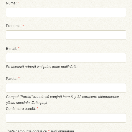
Nume:
*
Prenume:
*
E-mail:
*
Pe această adresă veți primi toate notificările
Parola:
*
Campul "Parola" trebuie să conțină între 6 și 32 caractere alfanumerice
și/sau speciale, fără spații
Confirmare parolă:
*
Toate câmpurile notate cu
*
sunt obligatorii