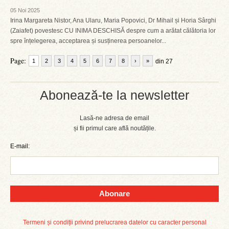
05 Noi 2025
Irina Margareta Nistor, Ana Ularu, Maria Popovici, Dr Mihail și Horia Sârghi
(Zaiafet) povestesc CU INIMA DESCHISĂ despre cum a arătat călătoria lor
spre înțelegerea, acceptarea și susținerea persoanelor...
Page:
1
2
3
4
5
6
7
8
›
»
din 27
Abonează-te la newsletter
Lasă-ne adresa de email
și fii primul care află noutățile.
E-mail:
Abonare
Termeni și condiții privind prelucrarea datelor cu caracter personal