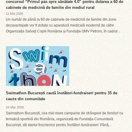
concursul “Primul pas spre sănătate 4.0” pentru dotarea a 60 de
cabinete de medicină de familie din mediul rural
11 Mai 2026
Un număr de până la 60 de cabinete de medicină de familie din zone
dezavantajate vor fi dotate cu aparatură medicală modernă de către
Organizația Salvați Copiii România și Fundația OMV Petrom, în cadrul...
Swimathon București caută înotători-fundraiseri pentru 35 de
cauze din comunitate
24 Mar 2026
Swimathon București, cea mai mare campanie de strângere de fonduri cu
tematică sportivă din România, organizată de Fundația Comunitară
București, dă startul înscrierilor pentru înotători-fundraiseri. Până...