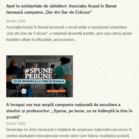
Apel la solidaritate de sărbători: Asociația Acasă în Banat
lansează campania „Dar din Dar de Crăciun”
09 Dec 2025
Asociația Acasă în Banat lansează o nouă ediție a campaniei umanitare
„Dar din Dar de Crăciun”, o inițiativă devenită tradiție, prin care oferă sprijin
familiilor aflate în dificultate, persoanelor...
A început cea mai amplă campanie națională de ascultare a
elevilor și profesorilor: „Spune, pe bune, ce se întâmplă la tine în
școală”
04 Dec 2025
Generația lui John lansează o inițativă de amploare națională care pune în
centrul dezbaterii educaționale vocile celor care trăiesc realitatea școlară: