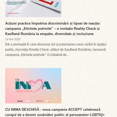
Acțiuni practice împotriva discriminării și lipsei de reacție:
campania „Etichete potrivite” – o invitație Reality Check și
Kaufland România la empatie, diversitate și incluziune
14 Noi 2025
Într-o perioadă în care discursul urii și polarizarea cresc vizibil în spațiul
public, Asociația Reality Check, alături de Kaufland România, lansează
campania „Etichete potrivite”. O inițiativă de...
CU INIMA DESCHISĂ - noua campanie ACCEPT celebrează
curajul de a deveni susținător public al persoanelor LGBTIQ+