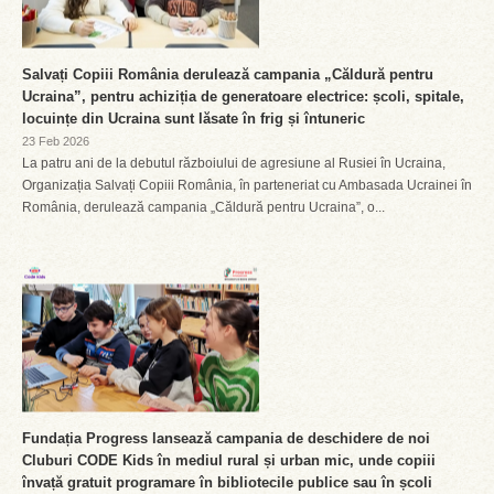
Salvați Copiii România derulează campania „Căldură pentru
Ucraina”, pentru achiziția de generatoare electrice: școli, spitale,
locuințe din Ucraina sunt lăsate în frig și întuneric
23 Feb 2026
La patru ani de la debutul războiului de agresiune al Rusiei în Ucraina,
Organizația Salvați Copiii România, în parteneriat cu Ambasada Ucrainei în
România, derulează campania „Căldură pentru Ucraina”, o...
Fundația Progress lansează campania de deschidere de noi
Cluburi CODE Kids în mediul rural și urban mic, unde copiii
învață gratuit programare în bibliotecile publice sau în școli