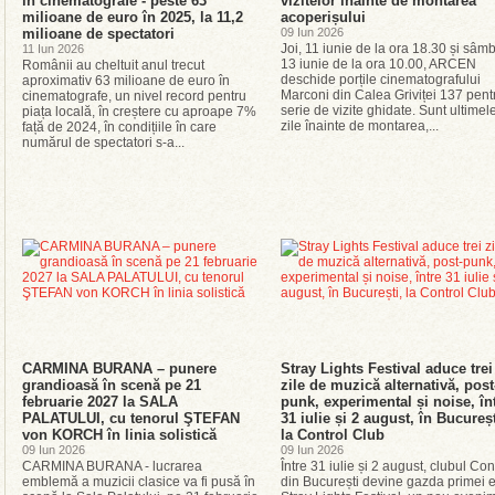
în cinematografe - peste 63
vizitelor înainte de montarea
milioane de euro în 2025, la 11,2
acoperișului
milioane de spectatori
09 Iun 2026
Joi, 11 iunie de la ora 18.30 și sâm
11 Iun 2026
13 iunie de la ora 10.00, ARCEN
Românii au cheltuit anul trecut
deschide porțile cinematografului
aproximativ 63 milioane de euro în
Marconi din Calea Griviței 137 pent
cinematografe, un nivel record pentru
serie de vizite ghidate. Sunt ultimel
piața locală, în creștere cu aproape 7%
zile înainte de montarea,...
față de 2024, în condițiile în care
numărul de spectatori s-a...
CARMINA BURANA – punere
Stray Lights Festival aduce trei
grandioasă în scenă pe 21
zile de muzică alternativă, post
februarie 2027 la SALA
punk, experimental și noise, în
PALATULUI, cu tenorul ŞTEFAN
31 iulie și 2 august, în Bucureșt
von KORCH în linia solistică
la Control Club
09 Iun 2026
09 Iun 2026
CARMINA BURANA - lucrarea
Între 31 iulie și 2 august, clubul Con
emblemă a muzicii clasice va fi pusă în
din București devine gazda primei ed