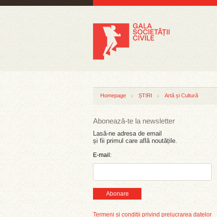
Homepage
ȘTIRI
Artă și Cultură
Abonează-te la newsletter
Lasă-ne adresa de email
și fii primul care află noutățile.
E-mail:
Abonare
Termeni și condiții privind prelucrarea datelor