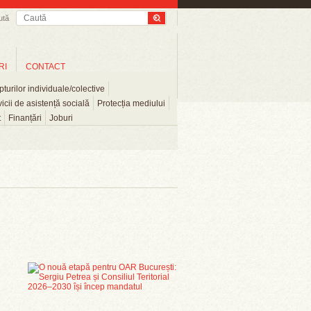
ută
RI
CONTACT
turilor individuale/colective
icii de asistență socială
Protecția mediului
t
Finanțări
Joburi