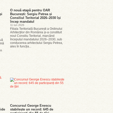
O nouă etapă pentru OAR
și
București: Sergiu Petrea și
Consiliul Teritorial 2026–2030 își
încep mandatul
11 Iun 2026
Filiala Teritorială București a Ordinului
Arhitecților din România și-a constituit
noul Consiliu Teritorial, marcând
începutul mandatului 2026–2030, sub
nuă
conducerea arhitectului Sergiu Petrea,
ormă
ales în funcția...
un
Concursul George Enescu
ide
stabilește un record: 645 de