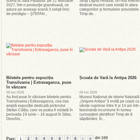
scenă la Sala Palatului, pe 21 februarie
Stray Lights Festival, un nou eveni
2027, într-o producţie grandioasă, ce
dedicat muzicii care există în afara
aduce pe aceeaşi scenă 3 solişti lirici
categoriilor și formulelor previzibile.
de prestigiu – ŞTEFAN...
Timp de...
Biletele pentru expoziția
Școala de Vară la Antipa 2026
Transilvania | Extravaganza, puse
în vânzare
09 Iun 2026
09 Iun 2026
Au fost puse în vânzare biletele pentru
Muzeul Național de Istorie Naturală
Transilvania | Extravaganza, cea mai
„Grigore Antipa” îi invită pe copiii cu
amplă expoziție dedicată pictorului
vârste cuprinse între 9 și 14 ani într
Ștefan Câlția, care va putea fi vizitată în
fascinantă incursiune în lumea
perioada 19 iunie – 16 august în Sibiu.
cunoașterii științifice! Timp de 8
Deschis...
săptămâni, în...
Page:
din 169
1
2
3
4
5
6
7
8
›
»