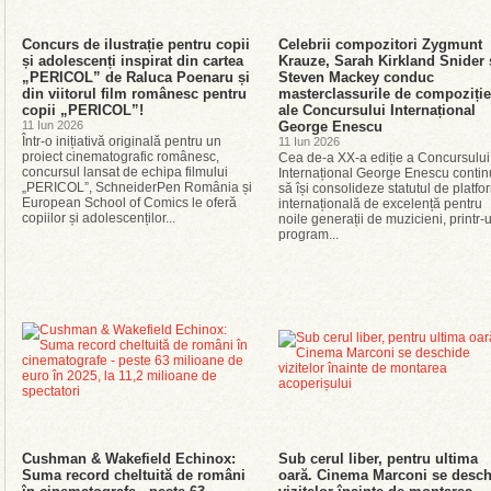
Concurs de ilustrație pentru copii
Celebrii compozitori Zygmunt
și adolescenți inspirat din cartea
Krauze, Sarah Kirkland Snider 
„PERICOL” de Raluca Poenaru și
Steven Mackey conduc
din viitorul film românesc pentru
masterclassurile de compoziție
copii „PERICOL”!
ale Concursului Internațional
11 Iun 2026
George Enescu
Într-o inițiativă originală pentru un
11 Iun 2026
proiect cinematografic românesc,
Cea de-a XX-a ediție a Concursului
concursul lansat de echipa filmului
Internațional George Enescu conti
„PERICOL”, SchneiderPen România și
să își consolideze statutul de platf
European School of Comics le oferă
internațională de excelență pentru
copiilor și adolescenților...
noile generații de muzicieni, printr-
program...
Cushman & Wakefield Echinox:
Sub cerul liber, pentru ultima
Suma record cheltuită de români
oară. Cinema Marconi se desch