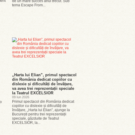
ment
de un mare succes anul trecut. Sub
tema Escape From...
„Harta lui Elian”, primul spectacol
din România dedicat copiilor cu
dislexie și dificultăți de învățare,
va avea trei reprezentații speciale
la Teatrul EXCELSIOR
09 Iun 2026
Primul spectacol din România dedicat
-o
copiilor cu dislexie și dificultăți de
învățare, „Harta lui Elian”, ajunge la
București pentru trei reprezentații
speciale, găzduite de Teatrul
EXCELSIOR, la...