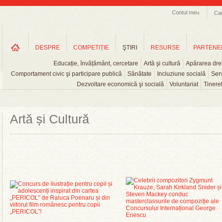
Contul meu
Ca
DESPRE
COMPETIȚIE
ŞTIRI
RESURSE
PARTENE
Educație, învățământ, cercetare
Artă şi cultură
Apărarea drep
Comportament civic şi participare publică
Sănătate
Incluziune socială
Serv
Dezvoltare economică şi socială
Voluntariat
Tinere
Artă și Cultură