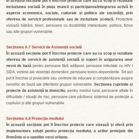
În această secțiune pot fi înscrise proiecte care au ca scop și rezultate
incluziunea socială în piața muncii și participarea/integrarea activă în
aspecte economice, sociale, culturale și politice ale societății, prin
oferirea de servicii profesionale sau de incluziune școlară.
Proiectele
vizează bătrâni, tineri, persoane cu dizabilități intelectuale, psihice, fizice
sau alte grupuri vulnerabile.
Secțiunea A.7 Servicii de Asistență socială
În această secțiune pot fi înscrise proiecte care au ca scop și rezultate
oferirea de servicii de asistență socială și suport în asigurarea unor
nevoi de bază
pentru persoane fără adăpost, persoane infectate cu HIV /
SIDA, victime ale violenței domestice, persoane toxico-dependente. Tot aici
pot fi înscrise și proiectele sau centrele de educare și conștientizare asupra
nevoilor de bază ale diferitelor grupuri vulnerabile.
Secțiunea cuprinde și
proiecte de asistență la domiciliu
, pentru mediul rural, persoane aflate în
dificultate / situații de risc, persoane care părăsesc sistemul de protecție a
copilului și alte grupuri vulnerabile.
Secțiunea A.8 Protecția mediului
În această secțiune pot fi înscrise proiecte care vizează și oferă prin
implementare soluții pentru protecția mediului, a ariilor protejate din
România și a spațiilor verzi urbane.