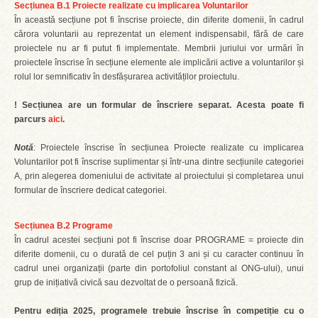
Secțiunea B.1 Proiecte realizate cu implicarea Voluntarilor
În această secțiune pot fi înscrise proiecte, din diferite domenii, în cadrul
cărora voluntarii au reprezentat un element indispensabil, fără de care
proiectele nu ar fi putut fi implementate. Membrii juriului vor urmări în
proiectele înscrise în secțiune elemente ale implicării active a voluntarilor și
rolul lor semnificativ în desfășurarea activităților proiectulu.
! Secțiunea are un formular de înscriere separat. Acesta poate fi
parcurs
aici
.
Notă
: Proiectele înscrise în secțiunea Proiecte realizate cu implicarea
Voluntarilor pot fi înscrise suplimentar și într-una dintre secțiunile categoriei
A, prin alegerea domeniului de activitate al proiectului și completarea unui
formular de înscriere dedicat categoriei.
Secțiunea B.2 Programe
În cadrul acestei secțiuni pot fi înscrise doar PROGRAME = proiecte din
diferite domenii, cu o durată de cel puțin 3 ani și cu caracter continuu în
cadrul unei organizații (parte din portofoliul constant al ONG-ului), unui
grup de inițiativă civică sau dezvoltat de o persoană fizică.
Pentru ediția 2025, programele trebuie înscrise în competiție cu o