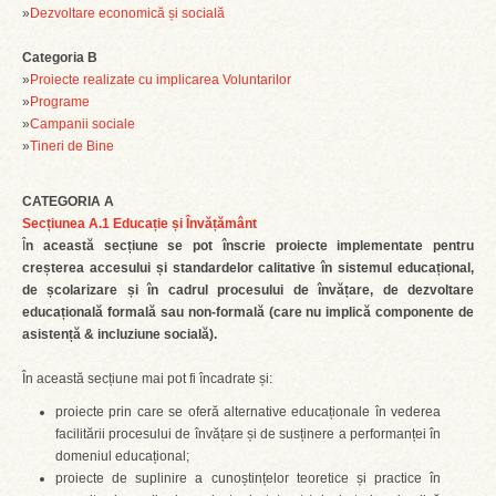
»
Dezvoltare economică și socială
Categoria B
»
Proiecte realizate cu implicarea Voluntarilor
»
Programe
»
Campanii sociale
»
Tineri de Bine
CATEGORIA A
Secțiunea A.1 Educație și Învățământ
Î
n această secțiune se pot înscrie proiecte implementate pentru
creșterea accesului și standardelor calitative în sistemul educațional,
de școlarizare și în cadrul procesului de învățare, de dezvoltare
educațională formală sau non-formală (care nu implică componente de
asistență & incluziune socială).
În această secțiune mai pot fi încadrate și:
proiecte prin care se oferă alternative educaționale în vederea
facilitării procesului de învățare și de susținere a performanței în
domeniul educațional;
proiecte de suplinire a cunoștințelor teoretice și practice în