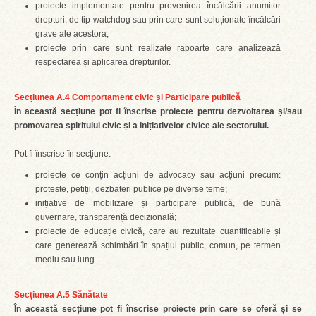
proiecte implementate pentru prevenirea încălcării anumitor
drepturi, de tip watchdog sau prin care sunt soluționate încălcări
grave ale acestora;
proiecte prin care sunt realizate rapoarte care analizează
respectarea și aplicarea drepturilor.
Secțiunea A.4 Comportament civic și Participare publică
În această secțiune pot fi înscrise proiecte pentru dezvoltarea și/sau
promovarea spiritului civic și a inițiativelor civice ale sectorului.
Pot fi înscrise în secțiune:
proiecte ce conțin acțiuni de advocacy sau acțiuni precum:
proteste, petiții, dezbateri publice pe diverse teme;
inițiative de mobilizare și participare publică, de bună
guvernare, transparență decizională;
proiecte de educație civică, care au rezultate cuantificabile și
care generează schimbări în spațiul public, comun, pe termen
mediu sau lung.
Secțiunea A.5 Sănătate
În această secțiune pot fi înscrise proiecte prin care se oferă și se