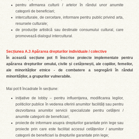
pentru afirmarea culturii / artelor în rândul unor anumite
categorii de beneficiari;
interculturale, de cercetare, informare pentru public privind arta,
resursele culturale;
de producție artistică sau destinate consumului cultural, care
promovează dialogul intercultural.
Secțiunea A.3 Apărarea drepturilor individuale / colective
În această secțiune pot fi înscrise proiecte implementate pentru
apărarea drepturilor omului, civile și cetățenești, ale copiilor, femeilor,
ale minorităților etnice - de combatere a segregării în rândul
minorităților, a grupurilor vulnerabile.
Mai pot fi încadrate în secțiune:
inițiative de lobby – pentru influențarea, modificarea legilor,
politicilor publice în vederea oferirii anumitor facilități sau pentru
dezvoltarea anumitor servicii specializate pentru cetățeni /
anumite categorii de beneficiari;
proiecte de informare asupra drepturilor garantate prin lege sau
proiecte prin care este facilitat accesul cetățenilor / anumitor
categorii de beneficiari la drepturile garantate prin lege;