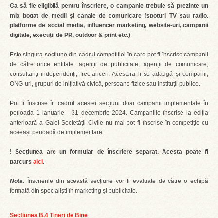
Ca să fie eligibilă pentru înscriere, o campanie trebuie să prezinte un
mix bogat de medii și canale de comunicare (spoturi TV sau radio,
platforme de social media, influencer marketing, website-uri, campanii
digitale, execuții de PR, outdoor & print etc.)
Este singura secțiune din cadrul competiției în care pot fi înscrise campanii
de către orice entitate: agenții de publicitate, agenții de comunicare,
consultanți independenți, freelanceri. Acestora li se adaugă și companii,
ONG-uri, grupuri de inițiativă civică, persoane fizice sau instituții publice.
Pot fi înscrise în cadrul acestei secțiuni doar campanii implementate în
perioada 1 ianuarie - 31 decembrie 2024. Campaniile înscrise la ediția
anterioară a Galei Societății Civile nu mai pot fi înscrise în competiție cu
aceeași perioadă de implementare.
! Secțiunea are un formular de înscriere separat. Acesta poate fi
parcurs
aici
.
Nota
: Înscrierile din această secțiune vor fi evaluate de către o echipă
formată din specialiști în marketing și publicitate.
Secțiunea B.4 Tineri de Bine