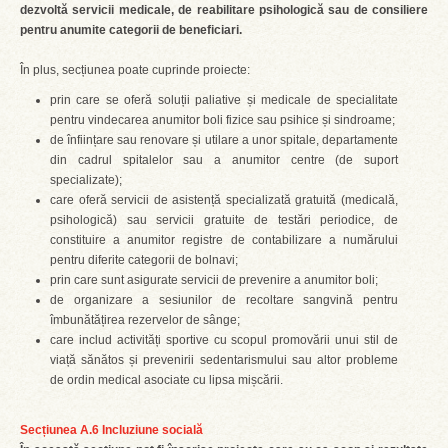
dezvoltă servicii medicale, de reabilitare psihologică sau de consiliere
pentru anumite categorii de beneficiari.
În plus, secțiunea poate cuprinde proiecte:
prin care se oferă soluții paliative și medicale de specialitate
pentru vindecarea anumitor boli fizice sau psihice și sindroame;
de înființare sau renovare și utilare a unor spitale, departamente
din cadrul spitalelor sau a anumitor centre (de suport
specializate);
care oferă servicii de asistență specializată gratuită (medicală,
psihologică) sau servicii gratuite de testări periodice, de
constituire a anumitor registre de contabilizare a numărului
pentru diferite categorii de bolnavi;
prin care sunt asigurate servicii de prevenire a anumitor boli;
de organizare a sesiunilor de recoltare sangvină pentru
îmbunătățirea rezervelor de sânge;
care includ activități sportive cu scopul promovării unui stil de
viață sănătos și prevenirii sedentarismului sau altor probleme
de ordin medical asociate cu lipsa mișcării.
Secțiunea A.6 Incluziune socială