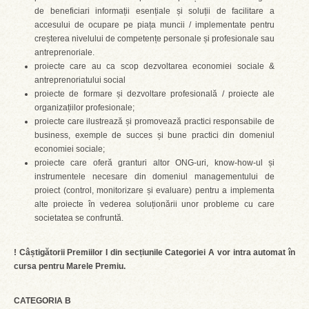
de beneficiari informații esențiale și soluții de facilitare a
accesului de ocupare pe piața muncii / implementate pentru
creșterea nivelului de competențe personale și profesionale sau
antreprenoriale.
proiecte care au ca scop dezvoltarea economiei sociale &
antreprenoriatului social
proiecte de formare și dezvoltare profesională / proiecte ale
organizațiilor profesionale;
proiecte care ilustrează și promovează practici responsabile de
business, exemple de succes și bune practici din domeniul
economiei sociale;
proiecte care oferă granturi altor ONG-uri, know-how-ul și
instrumentele necesare din domeniul managementului de
proiect (control, monitorizare și evaluare) pentru a implementa
alte proiecte în vederea soluționării unor probleme cu care
societatea se confruntă.
! Câștigătorii Premiilor I din secțiunile Categoriei A vor intra automat în
cursa pentru Marele Premiu.
CATEGORIA B