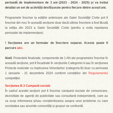
perioadă de implementare de 3 ani (2023 - 2024 - 2025) și va trebui
detaliat un set de activități desfășurate pentru fiecare dintre acești ani.
Programele înscrise la edițiile anterioare ale Galei Societății Civile pot fi
înscrise din nou în această secțiune doar dacă ultima înscriere a fost făcută
la ediția din 2023 a Galei Societății Civile (pentru a evita repetarea
perioadei de implementare).
! Secțiunea are un formular de înscriere separat. Acesta poate fi
parcurs
aici
.
Notă
: Proiectele finalizate, componente de 1 AN ale programelor înscrise în
această secțiune, pot fi încadrate în secțiunile Categoriei A sau în secțiunea
Proiecte realizate cu implicarea Voluntarilor (categoria B) doar cu perioada
1 ianuarie - 31 decembrie 2024 conform condițiilor din
Regulamentul
competiției.
Secțiunea B.3 Campanii sociale
În cadrul acestei secțiuni pot fi înscrise campanii sociale de comunicare,
dezvoltate de agenții de publicitate sau consultanți independenți, care au
ca scop informarea și/sau conștientizarea asupra unor probleme cu care
societatea sau anumite comunități și grupuri se confruntă.