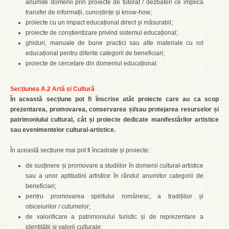
anumite domenii prin proiecte de tutorat / dezbateri ce implică
transfer de informații, cunoștințe și know-how;
proiecte cu un impact educațional direct și măsurabil;
proiecte de conștientizare privind sistemul educațional;
ghiduri, manuale de bune practici sau alte materiale cu rol
educațional pentru diferite categorii de beneficiari;
proiecte de cercetare din domeniul educațional.
Secțiunea A.2 Artă și Cultură
În această secțiune pot fi înscrise atât proiecte care au ca scop
prezentarea, promovarea, conservarea și/sau protejarea resurselor și
patrimoniului cultural, cât și proiecte dedicate manifestărilor artistice
sau evenimentelor cultural-artistice.
În această secțiune mai pot fi încadrate și proiecte:
de susținere și promovare a studiilor în domenii cultural-artistice
sau a unor aptitudini artistice în rândul anumitor categorii de
beneficiari;
pentru promovarea spiritului românesc, a tradițiilor și
obiceiurilor / cutumelor;
de valorificare a patrimoniului turistic și de reprezentare a
identității și valorii culturale;