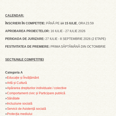
CALENDAR:
ÎNSCRIERI ÎN COMPETIȚIE:
PÂNĂ PE
10
15 IULIE
, ORA 23.59
APROBAREA PROIECTELOR:
16 IULIE - 27 IULIE 2026
PERIOADA DE JURIZARE:
27 IULIE - 8 SEPTEMBRIE 2026 (2 ETAPE)
FESTIVITATEA DE PREMIERE:
PRIMA SĂPTĂMÂNĂ DIN OCTOMBRIE
SECȚIUNILE COMPETIȚIEI
Categoria A
»
Educație și Învățământ
»
Artă și Cultură
»
Apărarea drepturilor individuale / colective
»
Comportament civic și Participare publică
»
Sănătate
»
Incluziune socială
»
Servicii de Asistență socială
»
Protecția mediului