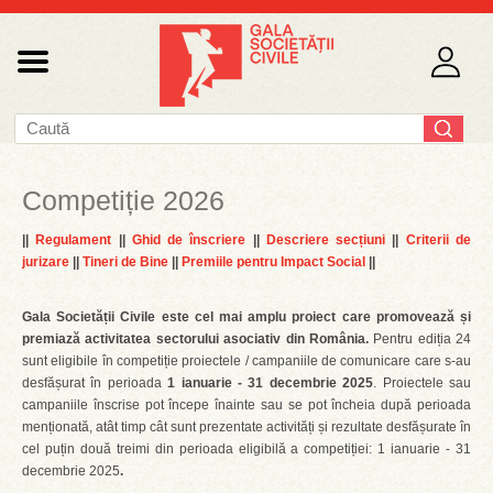
Competiție 2026
||
Regulament
||
Ghid de înscriere
||
Descriere secțiuni
||
Criterii de
jurizare
||
Tineri de Bine
||
Premiile pentru Impact Social
||
Gala Societății Civile este cel mai amplu proiect care promovează și
premiază activitatea sectorului asociativ din România.
Pentru ediția 24
sunt eligibile în competiție proiectele / campaniile de comunicare care s-au
desfășurat în perioada
1 ianuarie - 31 decembrie 2025
. Proiectele sau
campaniile înscrise pot începe înainte sau se pot încheia după perioada
menționată, atât timp cât sunt prezentate activități și rezultate desfășurate în
cel puțin două treimi din perioada eligibilă a competiției: 1 ianuarie - 31
decembrie 2025
.