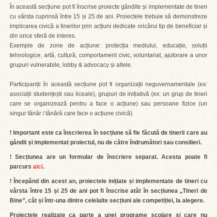
În această secțiune pot fi înscrise proiecte gândite și implementate de tineri
cu vârsta cuprinsă între 15 și 25 de ani. Proiectele trebuie să demonstreze
implicarea civică a tinerilor prin acțiuni dedicate oricărui tip de beneficiar și
din orice sferă de interes.
Exemple de zone de acțiune: protecția mediului, educație, soluții
tehnologice, artă, cultură, comportament civic, voluntariat, ajutorare a unor
grupuri vulnerabile, lobby & advocacy și altele.
Participanții în această secțiune pot fi organizații neguvernamentale (ex:
asociații studențești sau liceale), grupuri de inițiativă (ex: un grup de tineri
care se organizează pentru a face o acțiune) sau persoane fizice (un
singur tânăr / tânără care face o acțiune civică).
! Important este ca înscrierea în secțiune să fie făcută de tinerii care au
gândit și implementat proiectul, nu de către îndrumători sau consilieri.
! Secțiunea are un formular de înscriere separat. Acesta poate fi
parcurs
aici
.
! Începând din acest an, proiectele inițiate și implementate de tineri cu
vârsta între 15 și 25 de ani pot fi înscrise atât în secțiunea „Tineri de
Bine”, cât și într-una dintre celelalte secțiuni ale competiției, la alegere.
Proiectele realizate ca parte a unei programe școlare și care nu