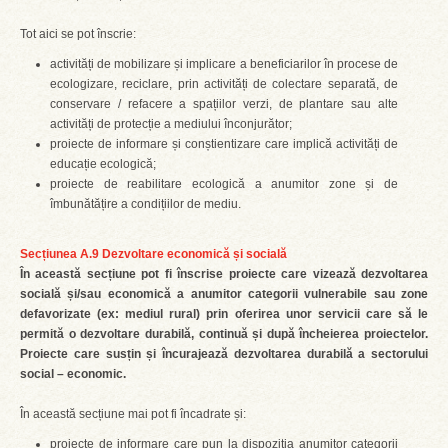
Tot aici se pot înscrie:
activități de mobilizare și implicare a beneficiarilor în procese de
ecologizare, reciclare, prin activități de colectare separată, de
conservare / refacere a spațiilor verzi, de plantare sau alte
activități de protecție a mediului înconjurător;
proiecte de informare și conștientizare care implică activități de
educație ecologică;
proiecte de reabilitare ecologică a anumitor zone și de
îmbunătățire a condițiilor de mediu.
Secțiunea A.9 Dezvoltare economică și socială
În această secțiune pot fi înscrise proiecte care vizează dezvoltarea
socială și/sau economică a anumitor categorii vulnerabile sau zone
defavorizate (ex: mediul rural) prin oferirea unor servicii care să le
permită o dezvoltare durabilă, continuă și după încheierea proiectelor.
Proiecte care susțin și încurajează dezvoltarea durabilă a sectorului
social – economic.
În această secțiune mai pot fi încadrate și:
proiecte de informare care pun la dispoziția anumitor categorii