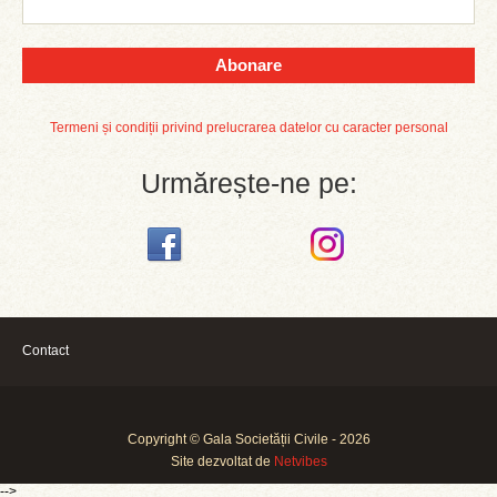
Abonare
Termeni și condiții privind prelucrarea datelor cu caracter personal
Urmărește-ne pe:
Contact
Copyright © Gala Societății Civile - 2026
Site dezvoltat de
Netvibes
-->