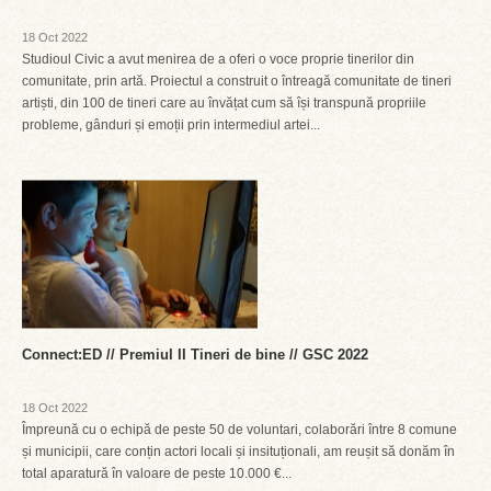
18 Oct 2022
Studioul Civic a avut menirea de a oferi o voce proprie tinerilor din
comunitate, prin artă. Proiectul a construit o întreagă comunitate de tineri
artiști, din 100 de tineri care au învățat cum să își transpună propriile
probleme, gânduri și emoții prin intermediul artei...
Connect:ED // Premiul II Tineri de bine // GSC 2022
18 Oct 2022
Împreună cu o echipă de peste 50 de voluntari, colaborări între 8 comune
și municipii, care conțin actori locali și insituționali, am reușit să donăm în
total aparatură în valoare de peste 10.000 €...