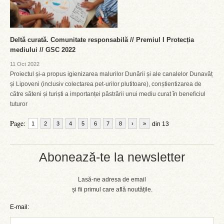
Deltă curată. Comunitate responsabilă // Premiul I Protecția
mediului // GSC 2022
11 Oct 2022
Proiectul și-a propus igienizarea malurilor Dunării și ale canalelor Dunavăț
și Lipoveni (inclusiv colectarea pet-urilor plutitoare), conștientizarea de
către săteni și turiști a importanței păstrării unui mediu curat în beneficiul
tuturor
Page:
1
2
3
4
5
6
7
8
›
»
din 13
Abonează-te la newsletter
Lasă-ne adresa de email
și fii primul care află noutățile.
E-mail: