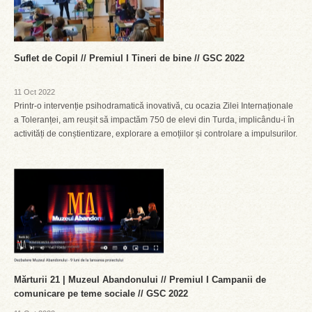
Suflet de Copil // Premiul I Tineri de bine // GSC 2022
11 Oct 2022
Printr-o intervenție psihodramatică inovativă, cu ocazia Zilei Internaționale
a Toleranței, am reușit să impactăm 750 de elevi din Turda, implicându-i în
activități de conștientizare, explorare a emoțiilor și controlare a impulsurilor.
Mărturii 21 | Muzeul Abandonului // Premiul I Campanii de
comunicare pe teme sociale // GSC 2022