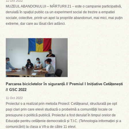
11 Oct 2022
MUZEUL ABANDONULUI – MĂRTURII 21 – este o campanie participativă,
derulată în spațiul public ca un experiment social de trezire a empatiei
sociale, colective, printr-un apel la propriile abandonuri, mai mici, mai puțin
extreme, dar care au lăsat răni adânci.
Parcarea bicicletelor în siguranță // Premiul I Inițiative Cetățenești
// GSC 2022
11 Oct 2022
Proiectul s-a realizat prin metoda Proiect: Cetățeanul, structurată pe opt
pași clari prin care elevii studiază o probelmă a comunității locale ce
presupune o politică publică. Proiectul a fost derulat în timpul orelor de
Educație pentru cetățenie democratică și T.I.C. (Tehnologia informației și a
comunicării) la clasa a VII-a de către 11 elevi.