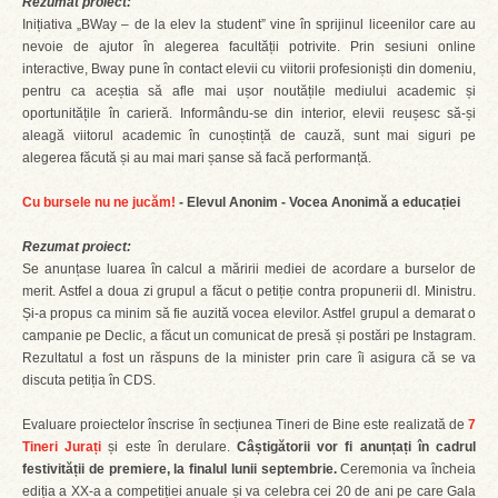
Rezumat proiect:
Inițiativa „BWay – de la elev la student” vine în sprijinul liceenilor care au
nevoie de ajutor în alegerea facultății potrivite. Prin sesiuni online
interactive, Bway pune în contact elevii cu viitorii profesioniști din domeniu,
pentru ca aceștia să afle mai ușor noutățile mediului academic și
oportunitățile în carieră. Informându-se din interior, elevii reușesc să-și
aleagă viitorul academic în cunoștință de cauză, sunt mai siguri pe
alegerea făcută și au mai mari șanse să facă performanță.
Cu bursele nu ne jucăm!
- Elevul Anonim - Vocea Anonimă a educației
Rezumat proiect:
Se anunțase luarea în calcul a măririi mediei de acordare a burselor de
merit. Astfel a doua zi grupul a făcut o petiție contra propunerii dl. Ministru.
Și-a propus ca minim să fie auzită vocea elevilor. Astfel grupul a demarat o
campanie pe Declic, a făcut un comunicat de presă și postări pe Instagram.
Rezultatul a fost un răspuns de la minister prin care îi asigura că se va
discuta petiția în CDS.
Evaluare proiectelor înscrise în secțiunea Tineri de Bine este realizată de
7
Tineri Jurați
și este în derulare.
Câștigătorii vor fi anunțați în cadrul
festivității de premiere, la finalul lunii septembrie.
Ceremonia va încheia
ediția a XX-a a competiției anuale și va celebra cei 20 de ani pe care Gala