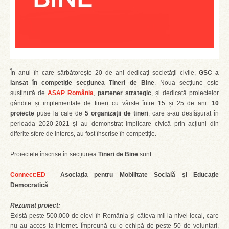
În anul în care sărbătorește 20 de ani dedicați societății civile,
GSC a
lansat în competiție secțiunea Tineri de Bine
. Noua secțiune este
susținută de
ASAP România
,
partener strategic
, și dedicată proiectelor
gândite și implementate de tineri cu vârste între 15 și 25 de ani.
10
proiecte
puse la cale de
5 organizații de tineri
, care s-au desfășurat în
perioada 2020-2021 și au demonstrat implicare civică prin acțiuni din
diferite sfere de interes, au fost înscrise în competiție.
Proiectele înscrise în secțiunea
Tineri de Bine
sunt:
Connect:ED
-
Asociația pentru Mobilitate Socială și Educație
Democratică
Rezumat proiect:
Există peste 500.000 de elevi în România și câteva mii la nivel local, care
nu au acces la internet. Împreună cu o echipă de peste 50 de voluntari,