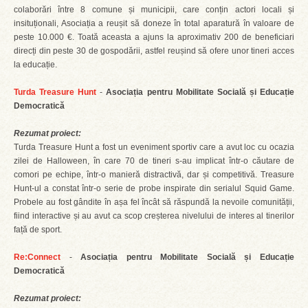
colaborări între 8 comune și municipii, care conțin actori locali și
insituționali, Asociația a reușit să doneze în total aparatură în valoare de
peste 10.000 €. Toată aceasta a ajuns la aproximativ 200 de beneficiari
direcți din peste 30 de gospodării, astfel reușind să ofere unor tineri acces
la educație.
Turda Treasure Hunt
-
Asociația pentru Mobilitate Socială și Educație
Democratică
Rezumat proiect:
Turda Treasure Hunt a fost un eveniment sportiv care a avut loc cu ocazia
zilei de Halloween, în care 70 de tineri s-au implicat într-o căutare de
comori pe echipe, într-o manieră distractivă, dar și competitivă. Treasure
Hunt-ul a constat într-o serie de probe inspirate din serialul Squid Game.
Probele au fost gândite în așa fel încât să răspundă la nevoile comunității,
fiind interactive și au avut ca scop creșterea nivelului de interes al tinerilor
față de sport.
Re:Connect
-
Asociația pentru Mobilitate Socială și Educație
Democratică
Rezumat proiect: