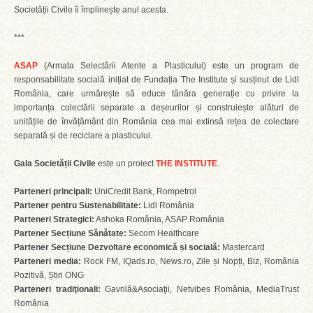
Societății Civile îi împlinește anul acesta.
***
ASAP
(Armata Selectării Atente a Plasticului) este un program de
responsabilitate socială inițiat de Fundația The Institute și susținut de Lidl
România, care urmărește să educe tânăra generație cu privire la
importanța colectării separate a deșeurilor și construiește alături de
unitățile de învățământ din România cea mai extinsă rețea de colectare
separată și de reciclare a plasticului.
Gala Societății Civile
este un proiect
THE INSTITUTE
.
Parteneri principali:
UniCredit Bank, Rompetrol
Partener pentru Sustenabilitate
:
Lidl România
Parteneri Strategici:
Ashoka România, ASAP România
Partener Secțiune Sănătate:
Secom Healthcare
Partener Secțiune Dezvoltare economică și socială:
Mastercard
Parteneri media:
Rock FM, IQads.ro, News.ro, Zile și Nopți, Biz, România
Pozitivă, Știri ONG
Parteneri tradiţionali:
Gavrilă&Asociaţii, Netvibes România, MediaTrust
România