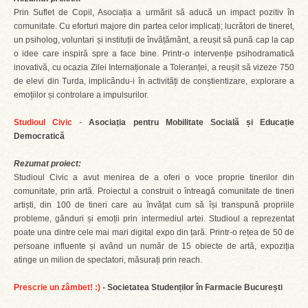
Prin Suflet de Copil, Asociația a urmărit să aducă un impact pozitiv în
comunitate. Cu eforturi majore din partea celor implicați; lucrători de tineret,
un psiholog, voluntari și instituții de învățământ, a reușit să pună cap la cap
o idee care inspiră spre a face bine. Printr-o intervenție psihodramatică
inovativă, cu ocazia Zilei Internaționale a Toleranței, a reușit să vizeze 750
de elevi din Turda, implicându-i în activități de conștientizare, explorare a
emoțiilor și controlare a impulsurilor.
Studioul Civic
-
Asociația pentru Mobilitate Socială și Educație
Democratică
Rezumat proiect:
Studioul Civic a avut menirea de a oferi o voce proprie tinerilor din
comunitate, prin artă. Proiectul a construit o întreagă comunitate de tineri
artiști, din 100 de tineri care au învățat cum să își transpună propriile
probleme, gânduri și emoții prin intermediul artei. Studioul a reprezentat
poate una dintre cele mai mari digital expo din țară. Printr-o rețea de 50 de
persoane influente și având un număr de 15 obiecte de artă, expoziția
atinge un milion de spectatori, măsurați prin reach.
Prescrie un zâmbet! :)
- Societatea Studenților în Farmacie București