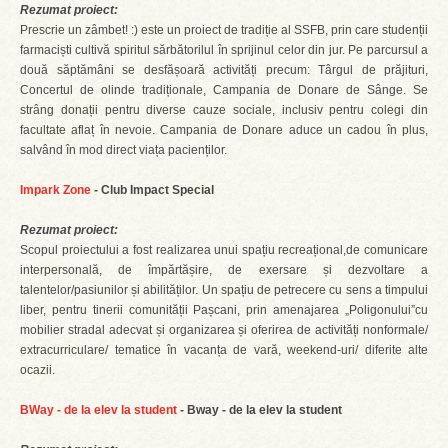
Rezumat proiect:
Prescrie un zâmbet! :) este un proiect de tradiție al SSFB, prin care studenții
farmaciști cultivă spiritul sărbătorilul în sprijinul celor din jur. Pe parcursul a
două săptămâni se desfășoară activități precum: Târgul de prăjituri,
Concertul de olinde tradiționale, Campania de Donare de Sânge. Se
strâng donații pentru diverse cauze sociale, inclusiv pentru colegi din
facultate aflaț în nevoie. Campania de Donare aduce un cadou în plus,
salvând în mod direct viața pacienților.
Impark Zone
- Club Impact Special
Rezumat proiect:
Scopul proiectului a fost realizarea unui spațiu recreațional,de comunicare
interpersonală, de împărtășire, de exersare și dezvoltare a
talentelor/pasiunilor și abilităților. Un spațiu de petrecere cu sens a timpului
liber, pentru tinerii comunității Pașcani, prin amenajarea „Poligonului”cu
mobilier stradal adecvat și organizarea și oferirea de activități nonformale/
extracurriculare/ tematice în vacanța de vară, weekend-uri/ diferite alte
ocazii.
BWay - de la elev la student
- Bway - de la elev la student