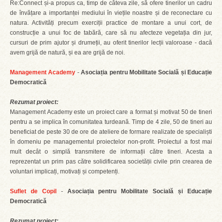
Re:Connect și-a propus ca, timp de câteva zile, să ofere tinerilor un cadru
de învățare a importanței mediului în viețile noastre și de reconectare cu
natura. Activități precum exerciții practice de montare a unui cort, de
construcție a unui foc de tabără, care să nu afecteze vegetația din jur,
cursuri de prim ajutor și drumeții, au oferit tinerilor lecții valoroase - dacă
avem grijă de natură, și ea are grijă de noi.
Management Academy
-
Asociația pentru Mobilitate Socială și Educație
Democratică
Rezumat proiect:
Management Academy este un proiect care a format și motivat 50 de tineri
pentru a se implica în comunitatea turdeană. Timp de 4 zile, 50 de tineri au
beneficiat de peste 30 de ore de ateliere de formare realizate de specialiști
în domeniu pe managementul proiectelor non-profit. Proiectul a fost mai
mult decât o simplă transmitere de informații către tineri. Acesta a
reprezentat un prim pas către solidificarea societății civile prin crearea de
voluntari implicați, motivați și competenți.
Suflet de Copil
-
Asociația pentru Mobilitate Socială și Educație
Democratică
Rezumat proiect: