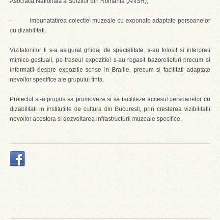
Asociatia Nationala a Surzilor din Romania (ANSR);
- Imbunatatirea colectiei muzeale cu exponate adaptate persoanelor
cu dizabilitati.
Vizitatoriilor li s-a asigurat ghidaj de specialitate, s-au folosit si interpreti
mimico-gestuali, pe traseul expozitiei s-au regasit bazoreliefuri precum si
informatii despre expozitie scrise in Braille, precum si facilitati adaptate
nevoilor specifice ale grupului tinta.
Proiectul si-a propus sa promoveze si sa faciliteze accesul persoanelor cu
dizabilitati in institutiile de cultura din Bucuresti, prin cresterea vizibilitatii
nevoilor acestora si dezvoltarea infrastructurii muzeale specifice.