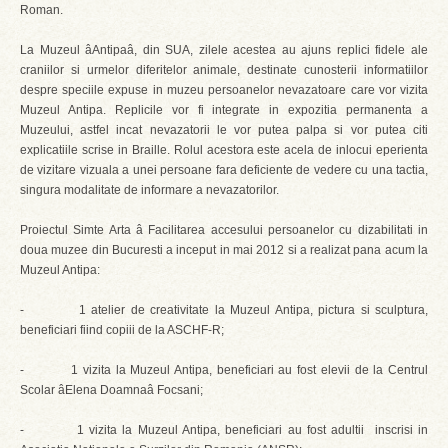
Roman.
La Muzeul âAntipaâ, din SUA, zilele acestea au ajuns replici fidele ale
craniilor si urmelor diferitelor animale, destinate cunosterii informatiilor
despre speciile expuse in muzeu persoanelor nevazatoare care vor vizita
Muzeul Antipa. Replicile vor fi integrate in expozitia permanenta a
Muzeului, astfel incat nevazatorii le vor putea palpa si vor putea citi
explicatiile scrise in Braille. Rolul acestora este acela de inlocui eperienta
de vizitare vizuala a unei persoane fara deficiente de vedere cu una tactia,
singura modalitate de informare a nevazatorilor.
Proiectul Simte Arta â Facilitarea accesului persoanelor cu dizabilitati in
doua muzee din Bucuresti a inceput in mai 2012 si a realizat pana acum la
Muzeul Antipa:
- 1 atelier de creativitate la Muzeul Antipa, pictura si sculptura,
beneficiari fiind copiii de la ASCHF-R;
- 1 vizita la Muzeul Antipa, beneficiari au fost elevii de la Centrul
Scolar âElena Doamnaâ Focsani;
- 1 vizita la Muzeul Antipa, beneficiari au fost adultii inscrisi in