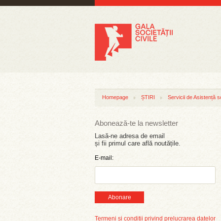
Homepage
ȘTIRI
Servicii de Asistență s
Abonează-te la newsletter
Lasă-ne adresa de email
și fii primul care află noutățile.
E-mail:
Abonare
Termeni și condiții privind prelucrarea datelor