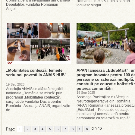
Comisia pentru învățământ din Camera
României în 2025 1 din 3 seniori
Deputaților, Fundația Romanian
locuiesc singur...
Angel...
„Mobilitatea contează: femeile
APAN lansează „EduSMart”: u
scriu noi povești la ANAIS HUB”
program inovator pentru 100 d
persoane cu scleroză multiplă,
construit pe educație holistică 
19 Sep 2025
puterea comunității
Asociația ANAIS se alătură mișcării
18 Sep 2025
naționale „România se mișcă” prin
Asociația Pacienților cu Afecțiuni
programul „Mobilitatea contează”,
Neurodegenerative din România
susținut de Fundația Dacia pentru
(APAN România) lansează proiectu
România Asociația ANAIS, organizație
„EduSMart – Proiect de educație,
de...
mobilitate și acces la artă pentru
persoanele cu scleroză multiplă”....
Page:
din 46
1
2
3
4
5
6
7
8
›
»