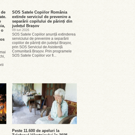
 de
SOS Satele Copiilor România
ate.
extinde serviciul de prevenire a
e
separării copilului de părinți din
ia,
județul Brașov
 o
09 Iun 2026
SOS Satele Copiilor anunță extinderea
serviciului de prevenire a separării
nos
copiilor de părinți din județul Brașov,
prin SOS Serviciul de Asistență
Comunitară Brașov. Prin programele
 mai
SOS Satele Copiilor vor fi...
hi,
rii
Peste 11.600 de apeluri la