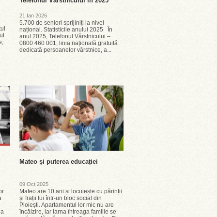
Telefonul Vârstnicului în 2025
21 Ian 2026
5.700 de seniori sprijiniți la nivel
ul
național. Statisticile anului 2025 În
ul
anul 2025, Telefonul Vârstnicului –
e,
0800 460 001, linia națională gratuită
dedicată persoanelor vârstnice, a...
Mateo și puterea educației
09 Oct 2025
or
Mateo are 10 ani și locuiește cu părinții
ia
și frații lui într-un bloc social din
Ploiești. Apartamentul lor mic nu are
 a
încălzire, iar iarna întreaga familie se