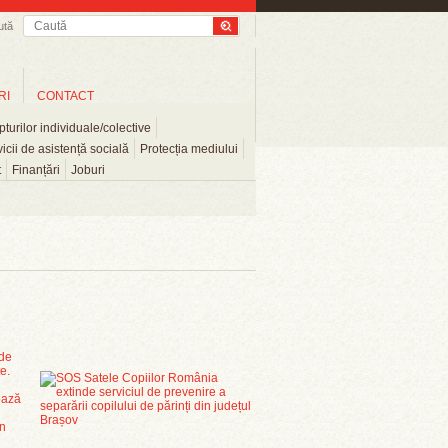
ută
RI
CONTACT
turilor individuale/colective
icii de asistență socială
Protecția mediului
t
Finanțări
Joburi