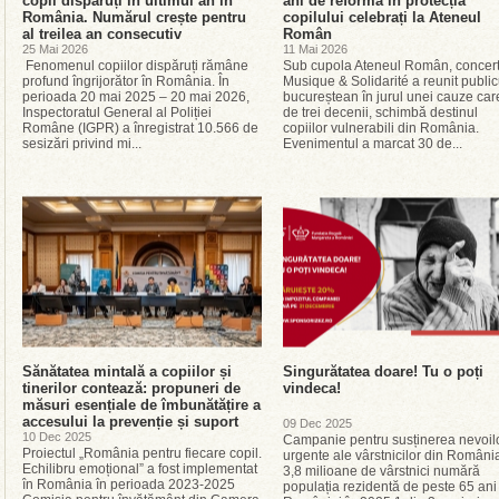
copii dispăruți în ultimul an în
ani de reformă în protecția
România. Numărul crește pentru
copilului celebrați la Ateneul
al treilea an consecutiv
Român
25 Mai 2026
11 Mai 2026
Fenomenul copiilor dispăruți rămâne
Sub cupola Ateneul Român, concert
profund îngrijorător în România. În
Musique & Solidarité a reunit public
perioada 20 mai 2025 – 20 mai 2026,
bucureștean în jurul unei cauze car
Inspectoratul General al Poliției
de trei decenii, schimbă destinul
Române (IGPR) a înregistrat 10.566 de
copiilor vulnerabili din România.
sesizări privind mi...
Evenimentul a marcat 30 de...
Sănătatea mintală a copiilor și
Singurătatea doare! Tu o poți
tinerilor contează: propuneri de
vindeca!
măsuri esențiale de îmbunătățire a
accesului la prevenție și suport
09 Dec 2025
10 Dec 2025
Campanie pentru susținerea nevoil
Proiectul „România pentru fiecare copil.
urgente ale vârstnicilor din Român
Echilibru emoțional” a fost implementat
3,8 milioane de vârstnici numără
în România în perioada 2023-2025
populația rezidentă de peste 65 ani