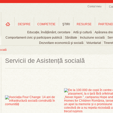
Contul meu
Ca
DESPRE
COMPETIȚIE
ŞTIRI
RESURSE
PARTENE
Educație, învățământ, cercetare
Artă şi cultură
Apărarea drep
Comportament civic şi participare publică
Sănătate
Incluziune socială
Serv
Dezvoltare economică şi socială
Voluntariat
Tinere
ocială
Servicii de Asistență socială