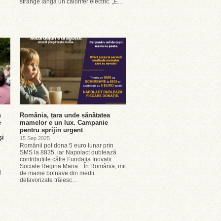
strânge lângă un calorifer electric. „E...
n
România, țara unde sănătatea
e
mamelor e un lux. Campanie
pentru sprijin urgent
și
15 Sep 2025
Românii pot dona 5 euro lunar prin
SMS la 8835, iar Napolact dublează
contribuțiile către Fundația Inovații
Sociale Regina Maria. În România, mii
l
de mame bolnave din medii
defavorizate trăiesc...