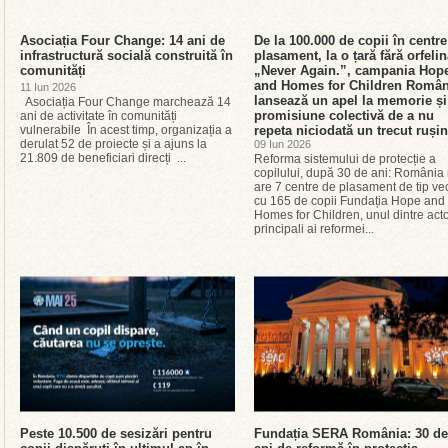
Asociația Four Change: 14 ani de
De la 100.000 de copii în centre
infrastructură socială construită în
plasament, la o țară fără orfelin
comunități
„Never Again.”, campania Hop
and Homes for Children Român
11 Iun 2026
lansează un apel la memorie și
Asociația Four Change marchează 14
promisiune colectivă de a nu
ani de activitate în comunități
vulnerabile În acest timp, organizația a
repeta niciodată un trecut ruși
derulat 52 de proiecte și a ajuns la
09 Iun 2026
21.809 de beneficiari direcți ...
Reforma sistemului de protecție a
copilului, după 30 de ani: România
are 7 centre de plasament de tip vec
cu 165 de copii Fundația Hope and
Homes for Children, unul dintre acto
principali ai reformei...
Peste 10.500 de sesizări pentru
Fundația SERA România: 30 de