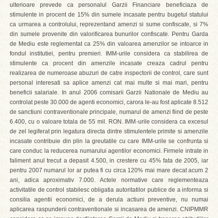
ulterioare prevede ca personalul Garzii Financiare beneficiaza de
stimulente in procent de 15% din sumele incasate pentru bugetul statului
ca urmarea a controlului, reprezentand amenzi si sume confiscate, si 7%
din sumele provenite din valorificarea bunurilor confiscate. Pentru Garda
de Mediu este reglementat ca 25% din valoarea amenzilor se intoarce in
fondul institutiei, pentru premieri. IMM-urile considera ca stabilirea de
stimulente ca procent din amenzile incasate creaza cadrul pentru
realizarea de numeroase abuzuri de catre inspectorii de control, care sunt
personal interesati sa aplice amenzi cat mai multe si mai mari, pentru
beneficii salariale. In anul 2006 comisarii Garzii Nationale de Mediu au
controlat peste 30.000 de agenti economici, carora le-au fost aplicate 8.512
de sanctiuni contraventionale principale, numarul de amenzi fiind de peste
6.400, cu o valoare totala de 55 mil. RON. IMM-urile considera ca excesul
de zel legiferat prin legatura directa dintre stimulentele primite si amenzile
incasate contribuie din plin la greutatile cu care IMM-urile se confrunta si
care conduc la reducerea numarului agentilor economici. Firmele intrate in
faliment anul trecut a depasit 4.500, in crestere cu 45% fata de 2005, iar
pentru 2007 numarul lor ar putea fi cu circa 120% mai mare decat acum 2
ani, adica aproximativ 7.000. Actele normative care reglementeaza
activitatile de control stabilesc obligatia autoritatilor publice de a informa si
consilia agentii economici, de a derula actiuni preventive, nu numai
aplicarea raspunderii contraventionale si incasarea de amenzi. CNIPMMR