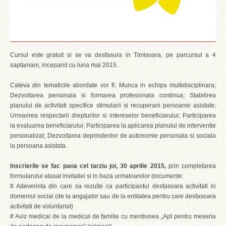
Cursul este gratuit si se va desfasura in Timisoara, pe parcursul a 4
saptamani, incepand cu luna mai 2015.
Cateva din tematicile abordate vor fi: Munca in echipa multidisciplinara;
Dezvoltarea personala si formarea profesionala continua; Stabilirea
planului de activitati specifice stimularii si recuperarii persoanei asistate;
Urmarirea respectarii drepturilor si intereselor beneficiarului; Participarea
la evaluarea beneficiarului; Participarea la aplicarea planului de interventie
personalizat; Dezvoltarea deprinderilor de autonomie personala si sociala
la persoana asistata.
Inscrierile se fac pana cel tarziu joi, 30 aprilie 2015,
prin completarea
formularului atasat invitatiei si in baza urmatoarelor documente:
# Adeverinta din care sa rezulte ca participantul desfasoara activitati in
domeniul social (de la angajator sau de la entitatea pentru care desfasoara
activitati de voluntariat)
# Aviz medical de la medicul de familie cu mentiunea „Apt pentru meseria