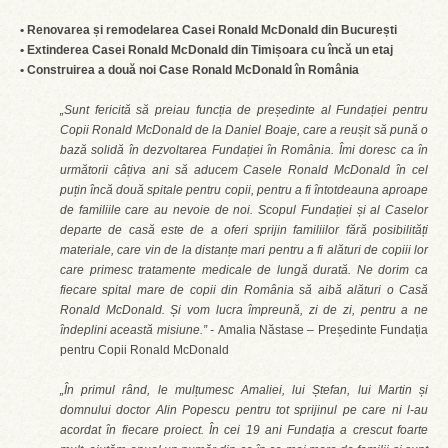
• Renovarea și remodelarea Casei Ronald McDonald din București
• Extinderea Casei Ronald McDonald din Timișoara cu încă un etaj
• Construirea a două noi Case Ronald McDonald în România
„Sunt fericită să preiau funcția de președinte al Fundației pentru
Copii Ronald McDonald de la Daniel Boaje, care a reușit să pună o
bază solidă în dezvoltarea Fundației în România. Îmi doresc ca în
următorii câțiva ani să aducem Casele Ronald McDonald în cel
puțin încă două spitale pentru copii, pentru a fi întotdeauna aproape
de familiile care au nevoie de noi. Scopul Fundației și al Caselor
departe de casă este de a oferi sprijin familiilor fără posibilități
materiale, care vin de la distanțe mari pentru a fi alături de copiii lor
care primesc tratamente medicale de lungă durată. Ne dorim ca
fiecare spital mare de copii din România să aibă alături o Casă
Ronald McDonald. Și vom lucra împreună, zi de zi, pentru a ne
îndeplini această misiune.” -
Amalia Năstase – Președinte Fundația
pentru Copii Ronald McDonald
„În primul rând, le mulțumesc Amaliei, lui Ștefan, lui Martin și
domnului doctor Alin Popescu pentru tot sprijinul pe care ni l-au
acordat în fiecare proiect. În cei 19 ani Fundația a crescut foarte