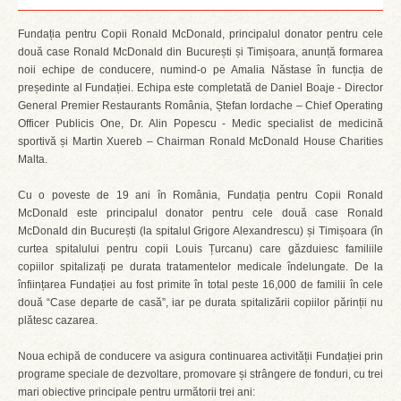
Fundația pentru Copii Ronald McDonald, principalul donator pentru cele
două case Ronald McDonald din București și Timișoara, anunță formarea
noii echipe de conducere, numind-o pe Amalia Năstase în funcția de
președinte al Fundației. Echipa este completată de Daniel Boaje - Director
General Premier Restaurants România, Ștefan Iordache – Chief Operating
Officer Publicis One, Dr. Alin Popescu - Medic specialist de medicină
sportivă și Martin Xuereb – Chairman Ronald McDonald House Charities
Malta.
Cu o poveste de 19 ani în România, Fundația pentru Copii Ronald
McDonald este principalul donator pentru cele două case Ronald
McDonald din București (la spitalul Grigore Alexandrescu) și Timișoara (în
curtea spitalului pentru copii Louis Țurcanu) care găzduiesc familiile
copiilor spitalizați pe durata tratamentelor medicale îndelungate. De la
înființarea Fundației au fost primite în total peste 16,000 de familii în cele
două “Case departe de casă”, iar pe durata spitalizării copiilor părinții nu
plătesc cazarea.
Noua echipă de conducere va asigura continuarea activității Fundației prin
programe speciale de dezvoltare, promovare și strângere de fonduri, cu trei
mari obiective principale pentru următorii trei ani: