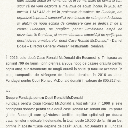
mult, ajutăm anual un număr din ce în ce mai mare de familii și sunt
sigur că ne vom dezvolta și mai mult de acum încolo. În 2016 am
investit 1.147.432 de lei în proiectele dezvoltate de Fundație, am
organizat împreună campanii și evenimente de strângere de fonduri
și, alături de noua echipă de conducere care se dedică zi de zi
cauzei Fundației, ne pregătim pentru următoarea etapă de
dezvoltare în România, și anume dublarea capacității de sprijin prin
deschiderea următoarelor două Case Ronald McDonald.” -
Daniel
Boaje – Director General Premier Restaurants România
În 2016, cele două Case Ronald McDonald din București și Timișoara au
sprijinit 799 de familii, prin oferirea a 9002 nopți de cazare gratuită pentru
copiii aflați sub tratamente de lungă durată în spital și familiile acestora. În
plus, campaniile de strângere de fonduri derulate în 2016 au adus
Fundației pentru Copii Ronald McDonald donații în valoare de 805,317 lei.
***
Despre Fundația pentru Copii Ronald McDonald
Fundația pentru Copii Ronald McDonald a fost înființată în 1998 și este
principalul donator pentru cele două case Ronald McDonald din Timișoara
și din București care găzduiesc familiile copiilor spitalizați pe durata
tratamentelor medicale îndelungate. În total, peste 16,000 de familii au fost
primite în aceste “Case departe de casă”. Anual, McDonald’s și Fundația