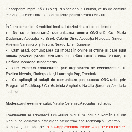
Descoperim împreună cu colegii din sector și nu numai, ce tip de conținut
convinge și care-i mixul de comunicare potrivit pentru ONG-uri.
În 3 ore compacte, 9 vorbitori implicați dezbat 4 subiecte de interes:
De ce e importantă comunicarea pentru ONG-uri?
Cu:
Maria
Duduman
, Asociația Fă Bine!,
Cătălin Dinu
, Asociația Niciodată Singur –
Prietenii Vârstnicilor și
Iustina Neagu
, Enel România
Cum arată comunicarea cu impact în online și offline și care sunt
bunele practici pentru ONG-uri?
Cu:
Călin Biriș
, Online Mastery și
Cătălina Iordache
, Kinderpedia
Cum creștem comunitatea prin organizarea de evenimente?
Cu:
Evelina Necula
, Kinderpedia și
Laurențiu Pop
, Eventmix
Ce aplicații și soluții de comunicare pot accesa ONG-urile prin
Programul TechSoup?
Cu:
Gabriela Anghel
și
Natalia Șeremet
, Asociația
Techsou
Moderatorul evenimentului:
Natalia Șeremet, Asociația Techsoup.
Evenimentul se adresează ONG-urilor mici și mijlocii din România și din
Republica Moldova și este organizat de Asociatia Techsoup și Eventmix.
Rezervă-ți un loc pe
https://app.eventmix.live/activator-de-comunicare-