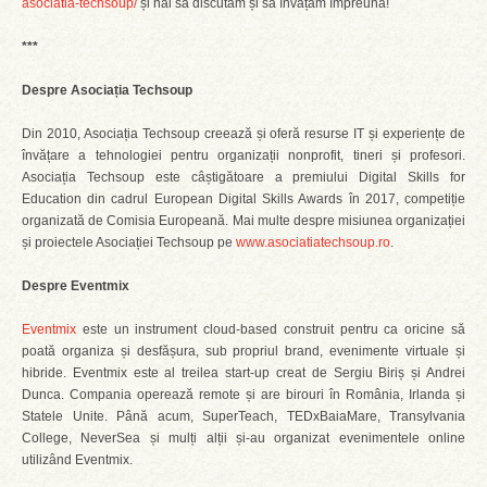
asociatia-techsoup/
și hai să discutăm și să învățăm împreună!
***
Despre Asociația Techsoup
Din 2010, Asociația Techsoup creează și oferă resurse IT și experiențe de
învățare a tehnologiei pentru organizații nonprofit, tineri și profesori.
Asociația Techsoup este câștigătoare a premiului Digital Skills for
Education din cadrul European Digital Skills Awards în 2017, competiție
organizată de Comisia Europeană. Mai multe despre misiunea organizației
și proiectele Asociației Techsoup pe
www.asociatiatechsoup.ro
.
Despre Eventmix
Eventmix
este un instrument cloud-based construit pentru ca oricine să
poată organiza și desfășura, sub propriul brand, evenimente virtuale și
hibride. Eventmix este al treilea start-up creat de Sergiu Biriș și Andrei
Dunca. Compania operează remote și are birouri în România, Irlanda și
Statele Unite. Până acum, SuperTeach, TEDxBaiaMare, Transylvania
College, NeverSea și mulți alții și-au organizat evenimentele online
utilizând Eventmix.