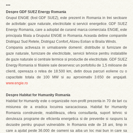
***
Despre GDF SUEZ Energy Romania
Grupul ENGIE (fost GDF SUEZ), este prezent in Romania in trei sectoare
de activitate: gaze naturale, electricitate si servicii energetice. GDF SUEZ
Energy Romania, care a adoptat de curand marca comerciala ENGIE, este
principala filiala a Grupului ENGIE in Romania. Aceasta detine companiile
Distrigaz Sud Retele, Distrigaz Confort, Alizeu Eolian si Braila Winds.
Compania activeaza in urmatoarele domenii: distributie si furnizare de
gaze naturale, furnizare de electricitate, servicii tehnice pentru instalatiile
de gaze naturale si centrale termice si productie de electricitate. GDF SUEZ
Energy Romania si filialele sale deservesc un portofoliu de 1,5 milioane de
clienti, opereaza o retea de 18.500 km, detin doua parcuri eoliene cu o
capacitate totala de 100 MW si au aproximativ 3.650 de angajati.
www.engie.ro
Despre Habitat for Humanity Romania
Habitat for Humanity este o organizatie non-profit prezenta in 70 de tari cu
misiunea de a eradica locuirea saracacioasa. Habitat for Humanity
Romania construieste, reabiliteaza, ofera consultanta, suport tehnic si
deruleaza programe de eficienta energetica si de preventie si raspuns la
dezastre pentru grupuri vulnerabile. In Romania este de 18 ani, timp in
care a ajutat peste 36.000 de oameni sa aiba un loc mai bun in care sa