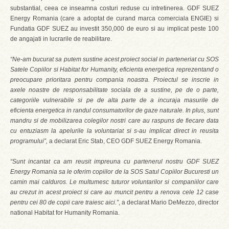
substantial, ceea ce inseamna costuri reduse cu intretinerea. GDF SUEZ
Energy Romania (care a adoptat de curand marca comerciala ENGIE) si
Fundatia GDF SUEZ au investit 350,000 de euro si au implicat peste 100
de angajati in lucrarile de reabilitare.
“Ne-am bucurat sa putem sustine acest proiect social in parteneriat cu SOS
Satele Copiilor si Habitat for Humanity, eficienta energetica reprezentand o
preocupare prioritara pentru compania noastra. Proiectul se inscrie in
axele noastre de responsabilitate sociala de a sustine, pe de o parte,
categoriile vulnerabile si pe de alta parte de a incuraja masurile de
eficienta energetica in randul consumatorilor de gaze naturale. In plus, sunt
mandru si de mobilizarea colegilor nostri care au raspuns de fiecare data
cu entuziasm la apelurile la voluntariat si s-au implicat direct in reusita
programului”,
a declarat Eric Stab, CEO GDF SUEZ Energy Romania.
“Sunt incantat ca am reusit impreuna cu partenerul nostru GDF SUEZ
Energy Romania sa le oferim copiilor de la SOS Satul Copiilor Bucuresti un
camin mai calduros. Le multumesc tuturor voluntarilor si companiilor care
au crezut in acest proiect si care au muncit pentru a renova cele 12 case
pentru cei 80 de copii care traiesc aici.”
, a declarat Mario DeMezzo, director
national Habitat for Humanity Romania.