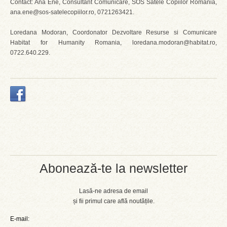
Contact: Ana Ene, Consultant Comunicare, SOS Satele Copiilor Romania,
ana.ene@sos-satelecopiilor.ro, 0721263421.
Loredana Modoran, Coordonator Dezvoltare Resurse si Comunicare
Habitat for Humanity Romania, loredana.modoran@habitat.ro,
0722.640.229.
Abonează-te la newsletter
Lasă-ne adresa de email
și fii primul care află noutățile.
E-mail: