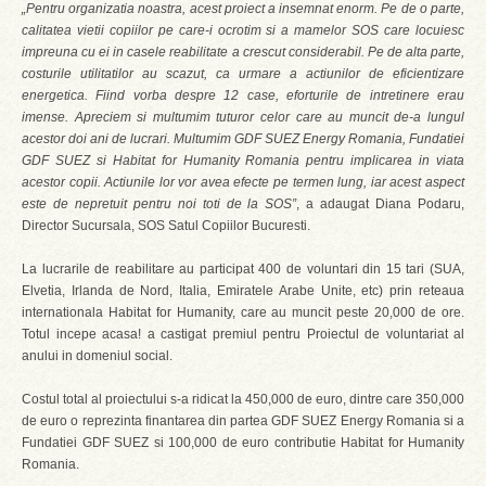
„Pentru organizatia noastra, acest proiect a insemnat enorm. Pe de o parte,
calitatea vietii copiilor pe care-i ocrotim si a mamelor SOS care locuiesc
impreuna cu ei in casele reabilitate a crescut considerabil. Pe de alta parte,
costurile utilitatilor au scazut, ca urmare a actiunilor de eficientizare
energetica. Fiind vorba despre 12 case, eforturile de intretinere erau
imense. Apreciem si multumim tuturor celor care au muncit de-a lungul
acestor doi ani de lucrari. Multumim GDF SUEZ Energy Romania, Fundatiei
GDF SUEZ si Habitat for Humanity Romania pentru implicarea in viata
acestor copii. Actiunile lor vor avea efecte pe termen lung, iar acest aspect
este de nepretuit pentru noi toti de la SOS”
, a adaugat Diana Podaru,
Director Sucursala, SOS Satul Copiilor Bucuresti.
La lucrarile de reabilitare au participat 400 de voluntari din 15 tari (SUA,
Elvetia, Irlanda de Nord, Italia, Emiratele Arabe Unite, etc) prin reteaua
internationala Habitat for Humanity, care au muncit peste 20,000 de ore.
Totul incepe acasa! a castigat premiul pentru Proiectul de voluntariat al
anului in domeniul social.
Costul total al proiectului s-a ridicat la 450,000 de euro, dintre care 350,000
de euro o reprezinta finantarea din partea GDF SUEZ Energy Romania si a
Fundatiei GDF SUEZ si 100,000 de euro contributie Habitat for Humanity
Romania.