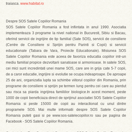
traiasca.
www.habitat.ro
Despre SOS Satele Copiilor Romania
SOS Satele Copiilor Romania a fost infiintata in anul 1990. Asociatia
implementeaza 3 programe la nivel national in Bucuresti, Sibiu si Bacau,
oferind servicii de ingrijire de tip familial (Sate SOS), servicii de consiliere
(Centre de Consiliere si Sprijin pentru Parinti si Copii) si servicii
educationale (Tabara de Vara, Proiecte Educationale). Misiunea SOS
Satele Copiilor Romania este aceea de favoriza educatia copiilor intr-un
mediu familial propice dezvoltarii sanatoase si armonioase. In satele SOS,
cei mici sunt incredintati unei mame SOS, care are in grija cate 5-7 copii,
de a caror educatie, ingrijire si evolutie se ocupa indeaproape. De aproape
25 de ani, organizatia lupta sa schimbe viitorul copiilor din Romania, prin
programe de consiliere si sprijin pe termen lung pentru cei care au pierdut
sau risca sa piarda ingrijirea familiilor biologice.In acest moment, peste
1000 de copii beneficiaza direct de sprijinul asociatiei SOS Satele Copiilor
Romania si peste 15000 de copii au interactionat cu unul dintre
programele SOS. Mai multe informatii despre SOS Satele Copiilor
Romania puteti gasi si pe www.sos-satelecopiilor.ro sau pe pagina de
Facebook - SOS Satele Copiilor Romania.