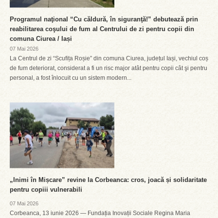
Programul naţional “Cu căldură, în siguranţă!” debutează prin
reabilitarea coşului de fum al Centrului de zi pentru copii din
comuna Ciurea / Iași
07 Mai 2026
La Centrul de zi “Scufița Roșie” din comuna Ciurea, județul Iași, vechiul coș
de fum deteriorat, considerat a fi un risc major atât pentru copii cât şi pentru
personal, a fost înlocuit cu un sistem modern...
„Inimi în Mișcare” revine la Corbeanca: cros, joacă și solidaritate
pentru copiii vulnerabili
07 Mai 2026
Corbeanca, 13 iunie 2026 — Fundația Inovații Sociale Regina Maria