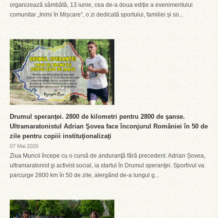
organizează sâmbătă, 13 iunie, cea de-a doua ediție a evenimentului
comunitar „Inimi în Mișcare”, o zi dedicată sportului, familiei și so...
Drumul speranţei. 2800 de kilometri pentru 2800 de şanse.
Ultramaratonistul Adrian Şovea face înconjurul României în 50 de
zile pentru copiii instituţionalizaţi
07 Mai 2026
Ziua Muncii începe cu o cursă de anduranţă fără precedent. Adrian Șovea,
ultramaratonist şi activist social, ia startul în Drumul speranţei. Sportivul va
parcurge 2800 km în 50 de zile, alergând de-a lungul g...