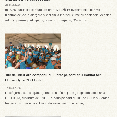
26 Mai 2026
În 2026, fundațiile comunitare organizează 16 evenimente sportive
filantropice, de la alergare și ciclism la înot sau curse cu obstacole. Acestea
aduc împreună participanți, donatori, companii, ONG-uri și...
100 de lideri din companii au lucrat pe șantierul Habitat for
Humanity la CEO Build
18 Mai 2026
Desfășurată sub sloganul „Leadership în acțiune”, ediția din acest an a
CEO Build, susținută de ENGIE, a adus pe șantier 100 de CEOs și Senior
leaders din companii active în domenii precum energie,...