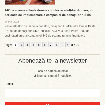
442 de scaune rulante donate copiilor și adulților din țară, în
perioada de implementare a campaniei de donații prin SMS
24 Mar 2026
Peste 288.000 de lei de la donatori, cu ajutorul SMS-urilor trimise Peste
37.000 de donații prin SMS, cu textul ACTIV la 8844 Peste 1280 de
susținători unici ai campaniei 442 de scaune rulante finanțate...
Page:
1
2
3
4
5
6
7
8
›
»
din 39
Abonează-te la newsletter
Lasă-ne adresa de email
și fii primul care află noutățile.
E-mail: