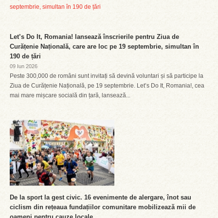
Let’s Do It, Romania! lansează înscrierile pentru Ziua de
Curățenie Națională, care are loc pe 19 septembrie, simultan în
190 de țări
09 Iun 2026
Peste 300,000 de români sunt invitați să devină voluntari și să participe la
Ziua de Curățenie Națională, pe 19 septembrie. Let’s Do It, Romania!, cea
mai mare mișcare socială din țară, lansează...
De la sport la gest civic. 16 evenimente de alergare, înot sau
ciclism din rețeaua fundațiilor comunitare mobilizează mii de
oameni pentru cauze locale