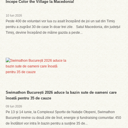
Începe Color the Village la Macedonia!
10 Iun 2026
Peste 400 de voluntari vor lua cu asalt începând de joi un sat din Timiș
pentru a zugrăvi 30 de case în doar trei zile. Satul Macedonia, din județul
Timiș, devine începând de mâine gazda a peste...
Swimathon București 2026 aduce la bazin sute de oameni care
înoată pentru 35 de cauze
09 Iun 2026
Pe 13 și 14 iunie, la Complexul Sportiv de Natație Otopeni, Swimathon
București revine cu două zile de înot, energie și fundraising comunitar. 450
de înotători vor intra în bazin pentru a susține 35 de...