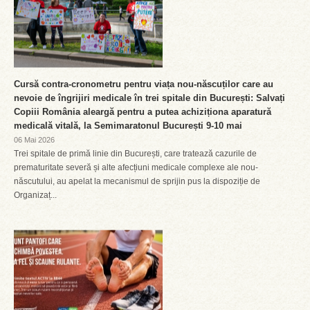
Cursă contra-cronometru pentru viața nou-născuților care au
nevoie de îngrijiri medicale în trei spitale din București: Salvați
Copiii România aleargă pentru a putea achiziționa aparatură
medicală vitală, la Semimaratonul București 9-10 mai
06 Mai 2026
Trei spitale de primă linie din București, care tratează cazurile de
prematuritate severă și alte afecțiuni medicale complexe ale nou-
născutului, au apelat la mecanismul de sprijin pus la dispoziție de
Organizaț...