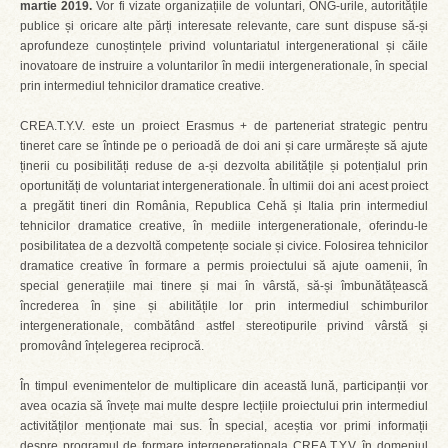
martie 2019.
Vor fi vizate organizațiile de voluntari, ONG-urile, autoritățile
publice și oricare alte părți interesate relevante, care sunt dispuse să-și
aprofundeze cunoștințele privind voluntariatul intergenerational și căile
inovatoare de instruire a voluntarilor în medii intergenerationale, în special
prin intermediul tehnicilor dramatice creative.
CREA.T.Y.V. este un proiect Erasmus + de parteneriat strategic pentru
tineret care se întinde pe o perioadă de doi ani și care urmărește să ajute
ținerii cu posibilități reduse de a-și dezvolta abilitățile și potențialul prin
oportunități de voluntariat intergenerationale. În ultimii doi ani acest proiect
a pregătit tineri din România, Republica Cehă și Italia prin intermediul
tehnicilor dramatice creative, în mediile intergenerationale, oferindu-le
posibilitatea de a dezvoltă competențe sociale și civice. Folosirea tehnicilor
dramatice creative în formare a permis proiectului să ajute oamenii, în
special generațiile mai tinere și mai în vârstă, să-și îmbunătățească
încrederea în șine și abilitățile lor prin intermediul schimburilor
intergenerationale, combătând astfel stereotipurile privind vârstă și
promovând înțelegerea reciprocă.
În timpul evenimentelor de multiplicare din această lună, participanții vor
avea ocazia să învețe mai multe despre lecțiile proiectului prin intermediul
activităților menționate mai sus. În special, aceștia vor primi informații
despre programul de formare intergenerationala CREA.T.Y.V. în domeniul