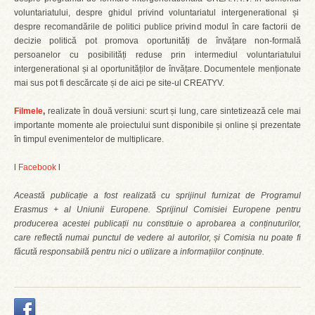
voluntariatului, despre ghidul privind voluntariatul intergenerational și
despre recomandările de politici publice privind modul în care factorii de
decizie politică pot promova oportunități de învățare non-formală
persoanelor cu posibilități reduse prin intermediul voluntariatului
intergenerational și al oportunităților de învățare. Documentele menționate
mai sus pot fi descărcate și de aici pe site-ul CREATYV.
Filmele
,
realizate în două versiuni: scurt și lung, care sintetizează cele mai
importante momente ale proiectului sunt disponibile și online și prezentate
în timpul evenimentelor de multiplicare.
l
Facebook
l
Această publicație a fost realizată cu sprijinul furnizat de Programul
Erasmus + al Uniunii Europene. Sprijinul Comisiei Europene pentru
producerea acestei publicații nu constituie o aprobarea a conținuturilor,
care reflectă numai punctul de vedere al autorilor, și Comisia nu poate fi
făcută responsabilă pentru nici o utilizare a informațiilor conținute.