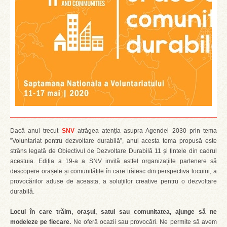
Dacă anul trecut
SNV
atrăgea atenția asupra Agendei 2030 prin tema
”Voluntariat pentru dezvoltare durabilă”, anul acesta tema propusă este
strâns legată de Obiectivul de Dezvoltare Durabilă 11 și țintele din cadrul
acestuia. Ediția a 19-a a SNV invită astfel organizațiile partenere să
descopere orașele și comunitățile în care trăiesc din perspectiva locuirii, a
provocărilor aduse de aceasta, a soluțiilor creative pentru o dezvoltare
durabilă.
Locul în care trăim, orașul, satul sau comunitatea, ajunge să ne
modeleze pe fiecare.
Ne oferă ocazii sau provocări. Ne permite să avem