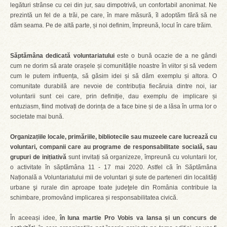
legături strânse cu cei din jur, sau dimpotrivă, un confortabil anonimat. Ne
prezintă un fel de a trăi, pe care, în mare măsură, îl adoptăm fără să ne
dăm seama. Pe de altă parte, și noi definim, împreună, locul în care trăim.
Săptămâna dedicată voluntariatului
este o bună ocazie de a ne gândi
cum ne dorim să arate orașele și comunitățile noastre în viitor și să vedem
cum le putem influența, să găsim idei și să dăm exemplu și altora. O
comunitate durabilă are nevoie de contribuția fiecăruia dintre noi, iar
voluntarii sunt cei care, prin definiție, dau exemplu de implicare și
entuziasm, fiind motivați de dorința de a face bine și de a lăsa în urma lor o
societate mai bună.
Organizațiile locale, primăriile, bibliotecile sau muzeele care lucrează cu
voluntari, companii care au programe de responsabilitate socială, sau
grupuri de inițiativă
sunt invitați să organizeze, împreună cu voluntarii lor,
o activitate în săptămâna 11 - 17 mai 2020. Astfel că în Săptămâna
Națională a Voluntariatului mii de voluntari şi sute de parteneri din localități
urbane şi rurale din aproape toate judeţele din România contribuie la
schimbare, promovând implicarea și responsabilitatea civică.
În aceeași idee,
în luna martie Pro Vobis va lansa și un concurs de