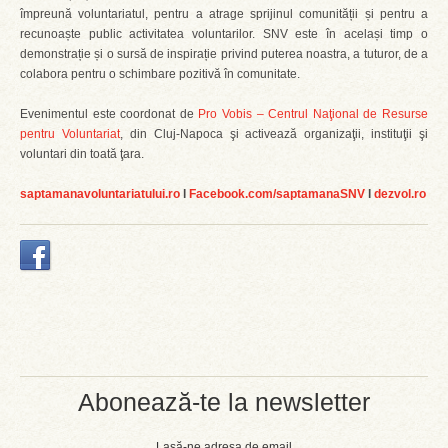
împreună voluntariatul, pentru a atrage sprijinul comunității și pentru a
recunoaște public activitatea voluntarilor. SNV este în același timp o
demonstrație și o sursă de inspirație privind puterea noastra, a tuturor, de a
colabora pentru o schimbare pozitivă în comunitate.
Evenimentul este coordonat de
Pro Vobis – Centrul Naţional de Resurse
pentru Voluntariat
, din Cluj-Napoca şi activează organizaţii, instituţii şi
voluntari din toată ţara.
saptamanavoluntariatului.ro
l
Facebook.com/saptamanaSNV
l
dezvol.ro
Abonează-te la newsletter
Lasă-ne adresa de email