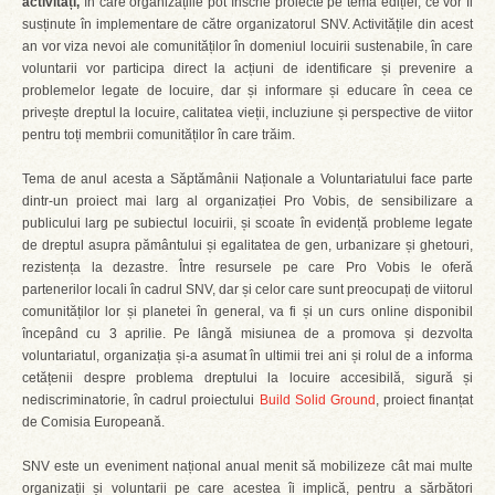
activități,
în care organizațiile pot înscrie proiecte pe tema ediției, ce vor fi
susținute în implementare de către organizatorul SNV. Activitățile din acest
an vor viza nevoi ale comunităților în domeniul locuirii sustenabile, în care
voluntarii vor participa direct la acțiuni de identificare și prevenire a
problemelor legate de locuire, dar și informare și educare în ceea ce
privește dreptul la locuire, calitatea vieții, incluziune și perspective de viitor
pentru toți membrii comunităților în care trăim.
Tema de anul acesta a Săptămânii Naționale a Voluntariatului face parte
dintr-un proiect mai larg al organizației Pro Vobis, de sensibilizare a
publicului larg pe subiectul locuirii, și scoate în evidență probleme legate
de dreptul asupra pământului și egalitatea de gen, urbanizare și ghetouri,
rezistența la dezastre. Între resursele pe care Pro Vobis le oferă
partenerilor locali în cadrul SNV, dar și celor care sunt preocupați de viitorul
comunităților lor și planetei în general, va fi și un curs online disponibil
începând cu 3 aprilie. Pe lângă misiunea de a promova și dezvolta
voluntariatul, organizația și-a asumat în ultimii trei ani și rolul de a informa
cetățenii despre problema dreptului la locuire accesibilă, sigură și
nediscriminatorie, în cadrul proiectului
Build Solid Ground
, proiect finanțat
de Comisia Europeană.
SNV este un eveniment național anual menit să mobilizeze cât mai multe
organizații și voluntarii pe care acestea îi implică, pentru a sărbători