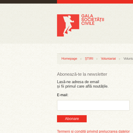
Homepage
ȘTIRI
Voluntariat
Volunt
Abonează-te la newsletter
Lasă-ne adresa de email
și fii primul care află noutățile.
E-mail:
Abonare
Termeni și condiții privind prelucrarea datelor