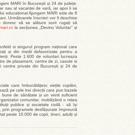
ungem MARI în București și 24 de județe.
lar sau al vacanței de vară, iar apoi li se
mului educațional Ajungem MARI este de 8
 ani. Următoarele înscrieri vor fi deschise
e doresc să se alăture sunt rugați să
ari.ro
la secțiunea „Devino Voluntar” și
nfeld si singurul program național care
lizați și din medii defavorizate pentru a
denți. Peste 1.600 de voluntari lucreaza
tre de plasament, centre de zi, casute si
 și centre private din București și 24 de
ale care îmbunătățesc viețile copiilor,
rează pe cele trei direcții care pun bazele
i bune de sănătate și un venit suficient
rganizator comunitar, mobilizând o rețea
uții publice și societate civilă - să își
8, prin programele desfășurate împreună
t peste 10.000 de copii, tineri, adulți și