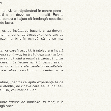
v.
 i-au vizitat săptămânal în centre pentru
rală și de dezvoltare personală. Echipa
pentru a-i ajuta să înțeleagă specificul
 de lucru.
le lor, au învățat cu bucurie și au devenit
 note mai bune, au trecut examene sau au
lucreze mai bine în echipă, să nu se mai
lor care îi ascultă, îi înțeleg și îi învață
așii sunt mici, însă văd deja mici victorii:
i sau că altul a reușit să citească, chiar
coerent. La fiecare vizită în centru strâng
n joc și îmi arată zâmbitori rezultatele,
icesc atunci când întru în centru și ne
ăture, „pentru că ajută experiență ta de
e atenție, de cineva care să-i audă, să-i
e Iulia, voluntar de 2 ani.
foarte frumos de împlinire. În fond, e la
gă Anca.