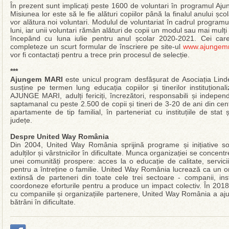
În prezent sunt implicați peste 1600 de voluntari în programul Aj
Misiunea lor este să le fie alături copiilor până la finalul anului șco
vor alătura noi voluntari. Modulul de voluntariat în cadrul progra
luni, iar unii voluntari rămân alături de copii un modul sau mai mulți
începând cu luna iulie pentru anul școlar 2020-2021. Cei car
completeze un scurt formular de înscriere pe site-ul
www.ajungemm
vor fi contactați pentru a trece prin procesul de selecție.
***
Ajungem MARI
este unicul program desfășurat de Asociația Linde
susține pe termen lung educația copiilor și tinerilor instituționa
AJUNGE MARI, adulți fericiți, încrezători, responsabili și indepen
saptamanal cu peste 2.500 de copii și tineri de 3-20 de ani din cen
apartamente de tip familial, în parteneriat cu instituțiile de stat
județe.
Despre United Way România
Din 2004, United Way România sprijină programe și inițiative soci
adulților și vârstnicilor în dificultate. Munca organizației se concent
unei comunități prospere: acces la o educație de calitate, servici
pentru a întreține o familie. United Way România lucrează ca un o
extinsă de parteneri din toate cele trei sectoare - companii, instit
coordoneze eforturile pentru a produce un impact colectiv. În 201
cu companiile și organizațiile partenere, United Way România a ajuta
bătrâni în dificultate.