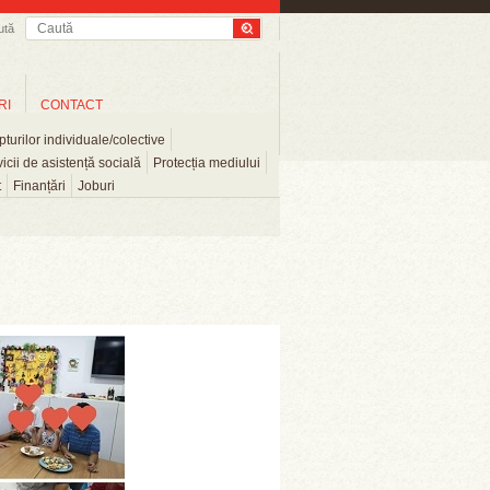
ută
RI
CONTACT
turilor individuale/colective
icii de asistență socială
Protecția mediului
t
Finanțări
Joburi