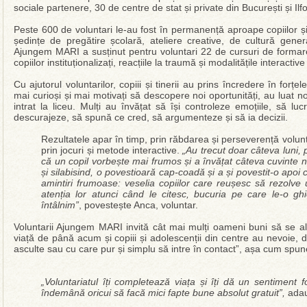
sociale partenere, 30 de centre de stat și private din București și Ilfo
Peste 600 de voluntari le-au fost în permanență aproape copiilor și
ședințe de pregătire școlară, ateliere creative, de cultură gene
Ajungem MARI a susținut pentru voluntari 22 de cursuri de formare 
copiilor instituționalizați, reacțiile la traumă și modalitățile interactive
Cu ajutorul voluntarilor, copiii și tinerii au prins încredere în forțe
mai curioși și mai motivați să descopere noi oportunități, au luat
intrat la liceu. Mulți au învățat să își controleze emoțiile, să 
descurajeze, să spună ce cred, să argumenteze și să ia decizii.
Rezultatele apar în timp, prin răbdarea și perseverență voluntari
prin jocuri și metode interactive.
„Au trecut doar câteva luni, p
că un copil vorbește mai frumos și a învățat câteva cuvinte no
și silabisind, o povestioară cap-coadă și a și povestit-o apoi 
amintiri frumoase: veselia copiilor care reușesc să rezolve u
atenția lor atunci când le citesc, bucuria pe care le-o gh
întâlnim”
, povestește Anca, voluntar.
Voluntarii Ajungem MARI invită cât mai mulți oameni buni să se al
viață de până acum și copiii și adolescenții din centre au nevoie, d
asculte sau cu care pur și simplu să intre în contact”, așa cum spun
„Voluntariatul îți completează viața și îți dă un sentiment 
îndemână oricui să facă mici fapte bune absolut gratuit”,
adau