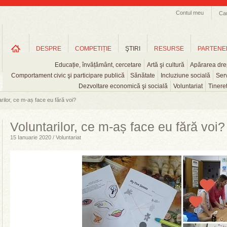
Contul meu
Ca
DESPRE
COMPETIȚIE
ŞTIRI
RESURSE
PARTENE
Educație, învățământ, cercetare
Artă şi cultură
Apărarea drep
Comportament civic şi participare publică
Sănătate
Incluziune socială
Serv
Dezvoltare economică şi socială
Voluntariat
Tinere
arilor, ce m-aș face eu fără voi?
Voluntarilor, ce m-aș face eu fără voi?
15 Ianuarie 2020 / Voluntariat