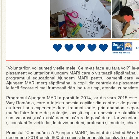
“Voluntarilor, voi sunteți viețile mele! Ce m-aș face eu fără voi?” le-
plasament voluntarilor Ajungem MARI care o vizitează săptămânal. “
programului educațional Ajungem MARI pentru oamenii care vor s
Ajungem MARI merg săptămânal la copiii din centrele de plasament ș
le facă fiecare zi mai frumoasă dăruindu-le timp, atenție, cunoștințe 
Programul Ajungem MARI a pornit în 2014, iar din vara 2015 este s
Way România, care a înțeles nevoia copiilor din centrele de plasa
au trecut prin experiențe dure, traumatizante, prin abandon, separar
mutări între forme de protecție, acești copii au nevoie de stabilita
sunt valoroși și că există oameni cărora le pasă de ei. Iar volunt
și constant în viețile lor, le devin prieteni, profesori și modele, chiar
Proiectul “Continuăm să Ajungem MARI”, finanțat de United Way Rom
decembrie 2019 peste 800 de copii și tineri instituționalizați și din m