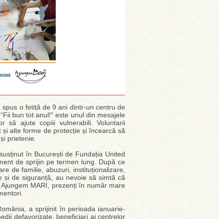
a spus o fetiță de 9 ani dintr-un centru de
Fii bun tot anul!” este unul din mesajele
ă ajute copiii vulnerabili. Voluntarii
i alte forme de protecție și încearcă să
și prietenie.
usținut în București de Fundația United
ment de sprijin pe termen lung. După ce
e de familie, abuzuri, instituționalizare,
te și de siguranță, au nevoie să simtă că
arii Ajungem MARI, prezenți în număr mare
 mentori.
ânia, a sprijinit în perioada ianuarie-
edii defavorizate, beneficiari ai centrelor