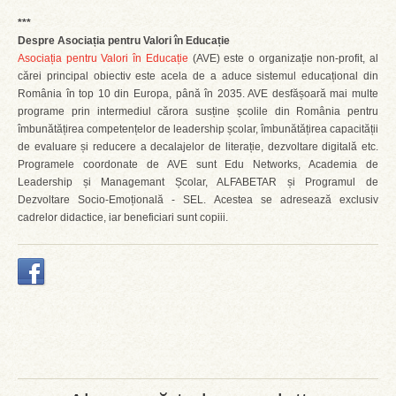
***
Despre Asociația pentru Valori în Educație
Asociația pentru Valori în Educație
(AVE) este o organizație non-profit, al
cărei principal obiectiv este acela de a aduce sistemul educațional din
România în top 10 din Europa, până în 2035. AVE desfășoară mai multe
programe prin intermediul cărora susține școlile din România pentru
îmbunătățirea competențelor de leadership școlar, îmbunătățirea capacității
de evaluare și reducere a decalajelor de literație, dezvoltare digitală etc.
Programele coordonate de AVE sunt Edu Networks, Academia de
Leadership și Managemant Școlar, ALFABETAR și Programul de
Dezvoltare Socio-Emoțională - SEL. Acestea se adresează exclusiv
cadrelor didactice, iar beneficiari sunt copiii.