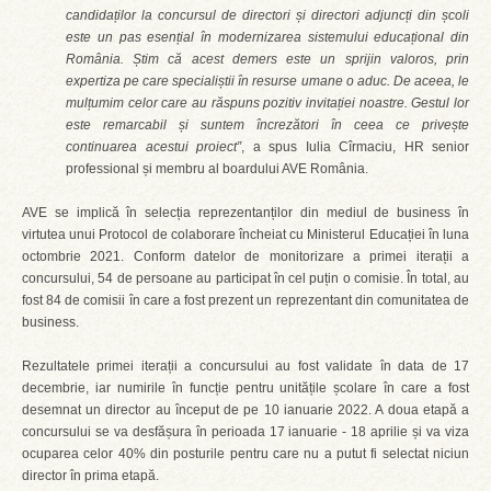
candidaților la concursul de directori și directori adjuncți din școli
este un pas esențial în modernizarea sistemului educațional din
România. Știm că acest demers este un sprijin valoros, prin
expertiza pe care specialiștii în resurse umane o aduc. De aceea, le
mulțumim celor care au răspuns pozitiv invitației noastre. Gestul lor
este remarcabil și suntem încrezători în ceea ce privește
continuarea acestui proiect”
, a spus Iulia Cîrmaciu, HR senior
professional și membru al boardului AVE România.
AVE se implică în selecția reprezentanților din mediul de business în
virtutea unui Protocol de colaborare încheiat cu Ministerul Educației în luna
octombrie 2021. Conform datelor de monitorizare a primei iterații a
concursului, 54 de persoane au participat în cel puțin o comisie. În total, au
fost 84 de comisii în care a fost prezent un reprezentant din comunitatea de
business.
Rezultatele primei iterații a concursului au fost validate în data de 17
decembrie, iar numirile în funcție pentru unitățile școlare în care a fost
desemnat un director au început de pe 10 ianuarie 2022. A doua etapă a
concursului se va desfășura în perioada 17 ianuarie - 18 aprilie și va viza
ocuparea celor 40% din posturile pentru care nu a putut fi selectat niciun
director în prima etapă.