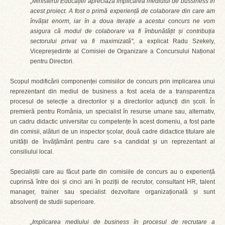
„Ministerul Educației apreciază implicarea mediului de bussiness în
acest proiect. A fost o primă experiență de colaborare din care am
învățat enorm, iar în a doua iterație a acestui concurs ne vom
asigura că modul de colaborare va fi îmbunătățit și contribuția
sectorului privat va fi maximizată"
, a explicat Radu Szekely,
Vicepreședinte al Comisiei de Organizare a Concursului Național
pentru Directori.
Scopul modificării componenței comisiilor de concurs prin implicarea unui
reprezentant din mediul de business a fost acela de a transparentiza
procesul de selecție a directorilor și a directorilor adjuncți din școli. În
premieră pentru România, un specialist în resurse umane sau, alternativ,
un cadru didactic universitar cu competențe în acest domeniu, a fost parte
din comisii, alături de un inspector școlar, două cadre didactice titulare ale
unității de învățământ pentru care s-a candidat și un reprezentant al
consiliului local.
Specialiștii care au făcut parte din comisiile de concurs au o experiență
cuprinsă între doi și cinci ani în poziții de recrutor, consultant HR, talent
manager, trainer sau specialist dezvoltare organizațională și sunt
absolvenți de studii superioare.
„Implicarea mediului de business în procesul de recrutare a