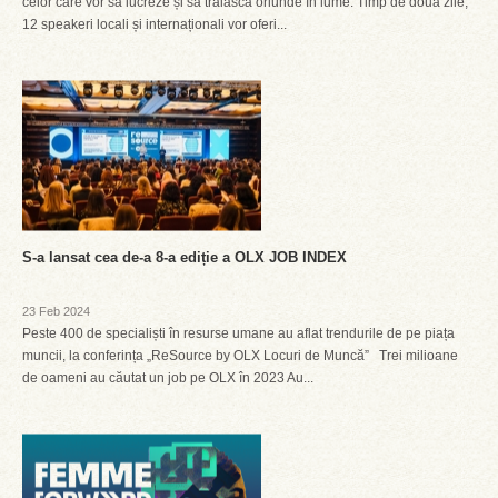
celor care vor să lucreze și să trăiască oriunde în lume. Timp de două zile,
12 speakeri locali și internaționali vor oferi...
S-a lansat cea de-a 8-a ediție a OLX JOB INDEX
23 Feb 2024
Peste 400 de specialiști în resurse umane au aflat trendurile de pe piața
muncii, la conferința „ReSource by OLX Locuri de Muncă” Trei milioane
de oameni au căutat un job pe OLX în 2023 Au...