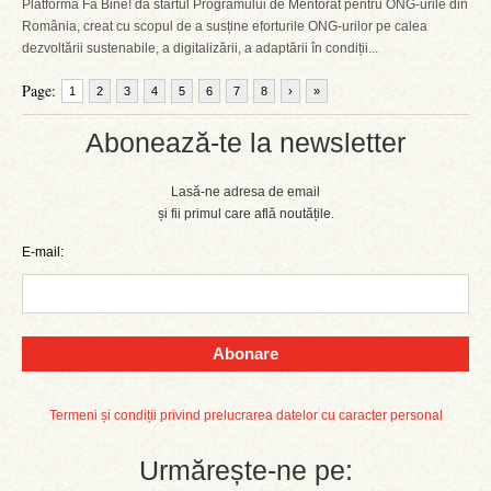
Platforma Fă Bine! dă startul Programului de Mentorat pentru ONG-urile din
România, creat cu scopul de a susține eforturile ONG-urilor pe calea
dezvoltării sustenabile, a digitalizării, a adaptării în condiții...
Page:
1
2
3
4
5
6
7
8
›
»
Abonează-te la newsletter
Lasă-ne adresa de email
și fii primul care află noutățile.
E-mail:
Abonare
Termeni și condiții privind prelucrarea datelor cu caracter personal
Urmărește-ne pe: