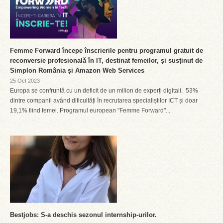
Femme Forward începe înscrierile pentru programul gratuit de
reconversie profesională în IT, destinat femeilor, și susținut de
Simplon România și Amazon Web Services
25 Oct 2023
Europa se confruntă cu un deficit de un milion de experți digitali, 53%
dintre companii având dificultăți în recrutarea specialiștilor ICT și doar
19,1% fiind femei. Programul european "Femme Forward"...
Bestjobs: S-a deschis sezonul internship-urilor.