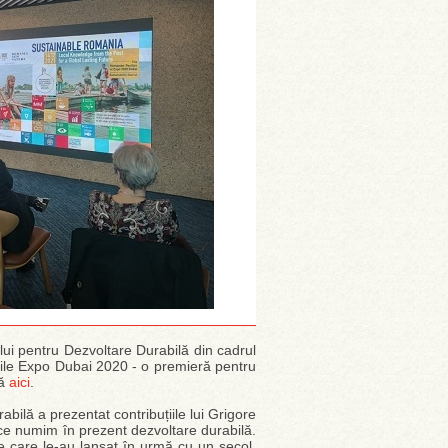
ui pentru Dezvoltare Durabilă din cadrul
ile Expo Dubai 2020 - o premieră pentru
lă
aici
.
ilă a prezentat contribuțiile lui Grigore
e numim în prezent dezvoltare durabilă.
 pe care le-au lansat în urmă cu un secol,