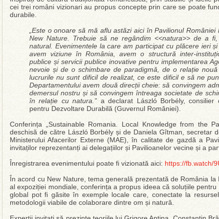
cei trei români vizionari au propus concepte prin care se poate fu
durabile.
„Este o onoare să mă aflu astăzi aici în Pavilionul României l
New Nature. Trebuie să ne regândim <<natura>> de a fi, d
natural. Evenimentele la care am participat cu plăcere ieri și
avem viziune în România, avem o structură inter-instituțio
publice și servicii publice inovative pentru implementarea 
nevoie și de o schimbare de paradigmă, de o relație nouă
lucrurile nu sunt dificil de realizat, ce este dificil e să ne p
Departamentului avem două direcții cheie: să convingem admin
demersul nostru și să convingem întreaga societate de sch
în relație cu natura.”
a declarat László Borbély, consilier 
pentru Dezvoltare Durabilă (Guvernul României).
Conferința „Sustainable Romania. Local Knowledge from the Pas
deschisă de către László Borbély și de Daniela Gîtman, secretar de s
Ministerului Afacerilor Externe (MAE), în calitate de gazdă a Pav
invitaților reprezentanți ai delegațiilor și Pavilioanelor vecine și a par
Înregistrarea evenimentului poate fi vizionată aici:
https://fb.watch
În acord cu New Nature, tema generală prezentată de România la Dub
al expoziției mondiale, conferința a propus ideea că soluțiile pentru 
global pot fi găsite în exemple locale care, conectate la resurse
metodologii viabile de colaborare dintre om și natură.
Experții invitați să prezinte teoriile lui Grigore Antipa, Constantin