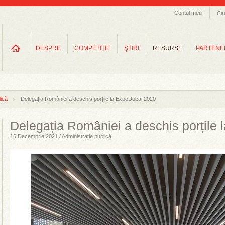
Contul meu
Ca
DESPRE
COMPETIȚIE
ŞTIRI
RESURSE
PARTENE
lică
Delegația României a deschis porțile la ExpoDubai 2020
Delegația României a deschis porțile
16 Decembrie 2021 / Administrație publică