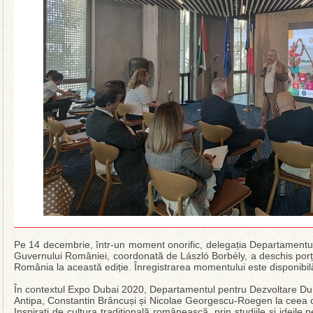
Pe 14 decembrie, într-un moment onorific, delegația Departamentul
Guvernului României, coordonată de László Borbély, a deschis porț
România la această ediție. Înregistrarea momentului este disponibi
În contextul Expo Dubai 2020, Departamentul pentru Dezvoltare Durab
Antipa, Constantin Brâncuși și Nicolae Georgescu-Roegen la ceea c
Inspirați de cultura tradițională românească, prin studiile și ideile