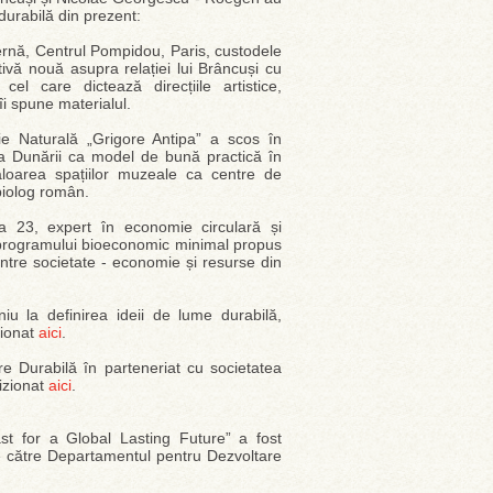
durabilă din prezent:
ernă, Centrul Pompidou, Paris, custodele
tivă nouă asupra relației lui Brâncuși cu
el care dictează direcțiile artistice,
i spune materialul.
rie Naturală „Grigore Antipa” a scos în
lta Dunării ca model de bună practică în
valoarea spațiilor muzeale ca centre de
biolog român.
ila 23, expert în economie circulară și
a programului bioeconomic minimal propus
ntre societate - economie și resurse din
iu la definirea ideii de lume durabilă,
zionat
aici
.
re Durabilă în parteneriat cu societatea
vizionat
aici
.
t for a Global Lasting Future” a fost
e către Departamentul pentru Dezvoltare