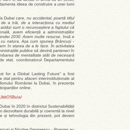
ndamenta ideea de construire a unei lumi
a Dubai care, nu accidental, poartă titlul
e a trăi, de a interacționa cu mediul
 astăzi sunt o recunoaștere a faptului că
nală, avem eficiență a administrațiilor
Agendei 2030. Avem multe resurse, însă e
 cu natura. Așa cum spunea Brâncuși -
unem în starea de a le face. În activitatea
istrațiile publice să devină parteneri în
imbarea de mentalitate atât de necesară
de stat, coordonatorul Departamentului
t for a Global Lasting Future” a fost
tat pentru afaceri interinstituționale al
ilionului României la Dubai, în prezența
ticipanților online.
/9UbkOSBuIa/
ai în 2020 în districtul Sustenabilității
o dezvoltare durabilă și coerentă la nivel
le și tehnologia din prezent, pot deveni
 Brâncuși și Nicolae Georgescu - Roegen au