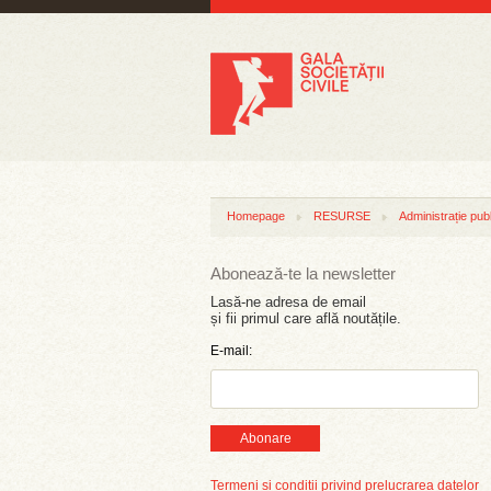
Homepage
RESURSE
Administrație pub
Abonează-te la newsletter
Lasă-ne adresa de email
și fii primul care află noutățile.
E-mail:
Abonare
Termeni și condiții privind prelucrarea datelor