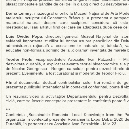
plasat conceptele gândite de cei trei în dialog direct cu dezvoltarea 
Doina Lemny
, muzeograf onorific la Muzeul Național de Artă Mod
atelierului sculptorului Constantin Brâncuși, a prezentat o perspec
materialul natural, despre care sculptorul considera că este c
meșteșugarul sau artistul fiind cel care se adaptează după ceea ce î
Luis Ovidiu Popa
, directorul general Muzeul Naţional de Isto
evidență importanța studiilor lui Antipa asupra pescăriilor din De
administrarea rațională a ecosistemelor naturale și, totodată, 
educație non-formală pornind de la „diorama” inventată de marele 
Teodor Frolu
, vicepreședintele Asociației Ivan Patzaichin - M
dezvoltare durabilă, a explicat relevanța teoriei bioeconomice și 
de Nicolae Georgescu - Roegen ca soluție pentru dezechilibrele di
prezent. Evenimentul a fost curatoriat și moderat de Teodor Frolu.
Filmul documentar dedicat contribuțiilor celor trei români de gen
prezentat publicului internațional în contextul conferinței, poate fi vi
Un rezumat video al activităților Departamentului pentru Dezvolta
civilă, care se înscrie conceptelor prezentate în conferință poate fi 
***
Conferința „Sustainable Romania. Local Knowledge from the Pas
organizată în contextul prezenței României la Expo Dubai 2020 d
Durabilă, în parteneriat cu Asociația Ivan Patzaichin - Mila 23.