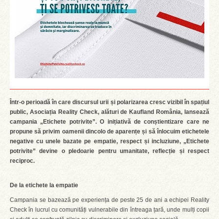
Într-o perioadă în care discursul urii și polarizarea cresc vizibil în spațiul
public,
Asociația Reality Check, alături de Kaufland România, lansează
campania „Etichete potrivite”. O inițiativă de conștientizare care ne
propune să privim oamenii dincolo de aparențe și să înlocuim etichetele
negative cu unele bazate pe empatie, respect și incluziune, „Etichete
potrivite” devine o pledoarie pentru umanitate, reflecție și respect
reciproc.
De la etichete la empatie
Campania se bazează pe experiența de peste 25 de ani a echipei Reality
Check în lucrul cu comunități vulnerabile din întreaga țară, unde mulți copii