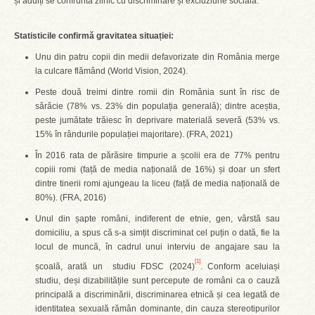
și adulți se confruntă zilnic cu discriminare și excluziune socială.
Statisticile confirmă gravitatea situației:
Unu din patru copii din medii defavorizate din România merge
la culcare flămând (World Vision, 2024).
Peste două treimi dintre romii din România sunt în risc de
sărăcie (78% vs. 23% din populația generală); dintre aceștia,
peste jumătate trăiesc în deprivare materială severă (53% vs.
15% în rândurile populației majoritare). (FRA, 2021)
În 2016 rata de părăsire timpurie a școlii era de 77% pentru
copiii romi (față de media națională de 16%) și doar un sfert
dintre tinerii romi ajungeau la liceu (față de media națională de
80%). (FRA, 2016)
Unul din șapte români, indiferent de etnie, gen, vârstă sau
domiciliu, a spus că s-a simțit discriminat cel puțin o dată, fie la
locul de muncă, în cadrul unui interviu de angajare sau la
[1]
școală, arată un studiu FDSC (2024)
. Conform aceluiași
studiu, deși dizabilitățile sunt percepute de români ca o cauză
principală a discriminării, discriminarea etnică și cea legată de
identitatea sexuală rămân dominante, din cauza stereotipurilor