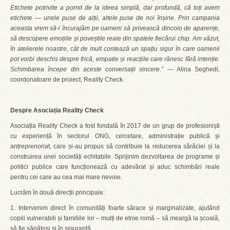
Etichete potrivite a pornit de la ideea simplă, dar profundă, că toți avem
etichete — unele puse de alții, altele puse de noi înșine. Prin campania
aceasta vrem să-i încurajăm pe oameni să privească dincolo de aparențe,
să descopere emoțiile și poveștile reale din spatele fiecărui chip. Am văzut,
în atelierele noastre, cât de mult contează un spațiu sigur în care oamenii
pot vorbi deschis despre frică, empatie și reacțiile care rănesc fără intenție.
Schimbarea începe din aceste conversații sincere.”
— Alina Seghedi,
coordonatoare de proiect, Reality Check.
Despre Asociația Reality Check
Asociația Reality Check a fost fondată în 2017 de un grup de profesioniști
cu experiență în sectorul ONG, cercetare, administrație publică și
antreprenoriat, care și-au propus să contribuie la reducerea sărăciei și la
construirea unei societăți echitabile. Sprijinim dezvoltarea de programe și
politici publice care funcționează cu adevărat și aduc schimbări reale
pentru cei care au cea mai mare nevoie.
Lucrăm în două direcții principale:
1. Intervenim direct în comunități foarte sărace și marginalizate, ajutând
copiii vulnerabili și familiile lor – mulți de etnie romă – să meargă la școală,
să fie sănătoși și în siguranță.