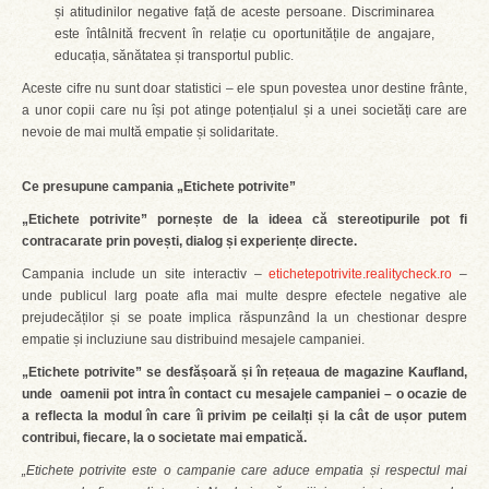
și atitudinilor negative față de aceste persoane. Discriminarea
este întâlnită frecvent în relație cu oportunitățile de angajare,
educația, sănătatea și transportul public.
Aceste cifre nu sunt doar statistici – ele spun povestea unor destine frânte,
a unor copii care nu își pot atinge potențialul și a unei societăți care are
nevoie de mai multă empatie și solidaritate.
Ce presupune campania „Etichete potrivite”
„Etichete potrivite” pornește de la ideea că stereotipurile pot fi
contracarate prin povești, dialog și experiențe directe.
Campania include un site interactiv –
etichetepotrivite.realitycheck.ro
–
unde publicul larg poate afla mai multe despre efectele negative ale
prejudecăților și se poate implica răspunzând la un chestionar despre
empatie și incluziune sau distribuind mesajele campaniei.
„Etichete potrivite” se desfășoară și în rețeaua de magazine Kaufland,
unde oamenii pot intra în contact cu mesajele campaniei – o ocazie de
a reflecta la modul în care îi privim pe ceilalți și la cât de ușor putem
contribui, fiecare, la o societate mai empatică.
„Etichete potrivite este o campanie care aduce empatia și respectul mai