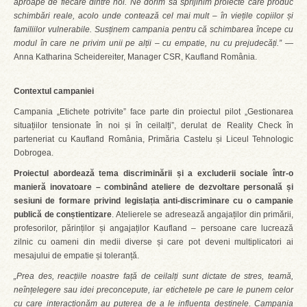
aproape de fiecare dintre noi. Ne dorim să sprijinim proiecte care produc
schimbări reale, acolo unde contează cel mai mult – în viețile copiilor și
familiilor vulnerabile. Susținem campania pentru că schimbarea începe cu
modul în care ne privim unii pe alții – cu empatie, nu cu prejudecăți.”
—
Anna Katharina Scheidereiter, Manager CSR, Kaufland România.
Contextul campaniei
Campania „Etichete potrivite” face parte din proiectul pilot „Gestionarea
situațiilor tensionate în noi și în ceilalți”, derulat de Reality Check în
parteneriat cu Kaufland România, Primăria Castelu și Liceul Tehnologic
Dobrogea.
Proiectul abordează tema discriminării și a excluderii sociale într-o
manieră inovatoare – combinând ateliere de dezvoltare personală și
sesiuni de formare privind legislația anti-discriminare cu o campanie
publică de conștientizare
. Atelierele se adresează angajaților din primării,
profesorilor, părinților și angajaților Kaufland – persoane care lucrează
zilnic cu oameni din medii diverse și care pot deveni multiplicatori ai
mesajului de empatie și toleranță.
„Prea des, reacțiile noastre față de ceilalți sunt dictate de stres, teamă,
neînțelegere sau idei preconcepute, iar etichetele pe care le punem celor
cu care interacționăm au puterea de a le influența destinele. Campania