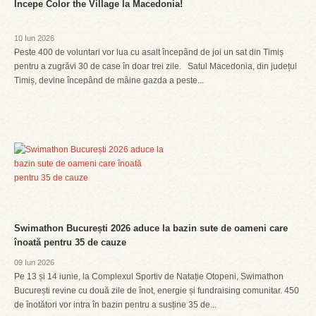
Începe Color the Village la Macedonia!
10 Iun 2026
Peste 400 de voluntari vor lua cu asalt începând de joi un sat din Timiș
pentru a zugrăvi 30 de case în doar trei zile. Satul Macedonia, din județul
Timiș, devine începând de mâine gazda a peste...
Swimathon București 2026 aduce la bazin sute de oameni care
înoată pentru 35 de cauze
09 Iun 2026
Pe 13 și 14 iunie, la Complexul Sportiv de Natație Otopeni, Swimathon
București revine cu două zile de înot, energie și fundraising comunitar. 450
de înotători vor intra în bazin pentru a susține 35 de...