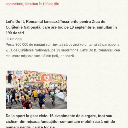
Let’s Do It, Romania! lansează înscrierile pentru Ziua de
Curățenie Națională, care are loc pe 19 septembrie, simultan în
190 de țări
09 Iun 2026
Peste 300,000 de români sunt invitați să devină voluntari și să participe la
Ziua de Curățenie Națională, pe 19 septembrie. Let’s Do It, Romania!, cea
mai mare mișcare socială din țară, lansează...
De la sport la gest civic. 16 evenimente de alergare, înot sau
ciclism din rețeaua fundațiilor comunitare mobilizează mii de
oameni pentru cauze locale