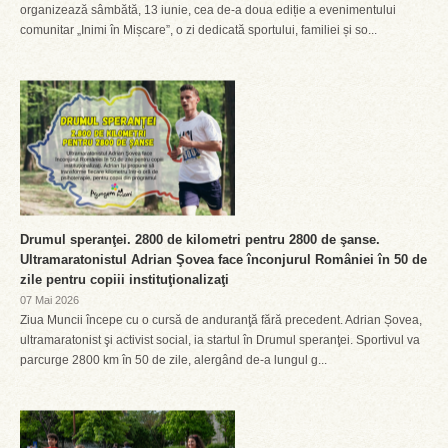
organizează sâmbătă, 13 iunie, cea de-a doua ediție a evenimentului
comunitar „Inimi în Mișcare”, o zi dedicată sportului, familiei și so...
Drumul speranţei. 2800 de kilometri pentru 2800 de şanse.
Ultramaratonistul Adrian Şovea face înconjurul României în 50 de
zile pentru copiii instituţionalizaţi
07 Mai 2026
Ziua Muncii începe cu o cursă de anduranţă fără precedent. Adrian Șovea,
ultramaratonist şi activist social, ia startul în Drumul speranţei. Sportivul va
parcurge 2800 km în 50 de zile, alergând de-a lungul g...