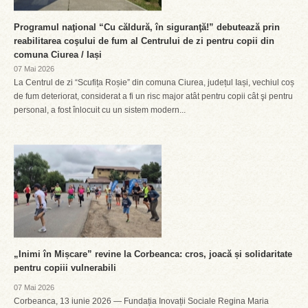
Programul naţional “Cu căldură, în siguranţă!” debutează prin
reabilitarea coşului de fum al Centrului de zi pentru copii din
comuna Ciurea / Iași
07 Mai 2026
La Centrul de zi “Scufița Roșie” din comuna Ciurea, județul Iași, vechiul coș
de fum deteriorat, considerat a fi un risc major atât pentru copii cât şi pentru
personal, a fost înlocuit cu un sistem modern...
„Inimi în Mișcare” revine la Corbeanca: cros, joacă și solidaritate
pentru copiii vulnerabili
07 Mai 2026
Corbeanca, 13 iunie 2026 — Fundația Inovații Sociale Regina Maria