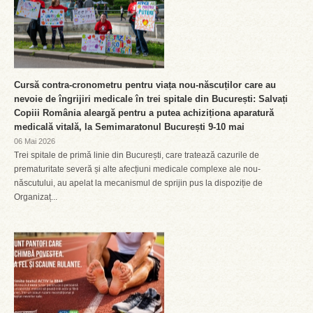
Cursă contra-cronometru pentru viața nou-născuților care au
nevoie de îngrijiri medicale în trei spitale din București: Salvați
Copiii România aleargă pentru a putea achiziționa aparatură
medicală vitală, la Semimaratonul București 9-10 mai
06 Mai 2026
Trei spitale de primă linie din București, care tratează cazurile de
prematuritate severă și alte afecțiuni medicale complexe ale nou-
născutului, au apelat la mecanismul de sprijin pus la dispoziție de
Organizaț...