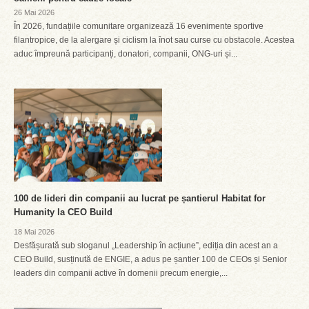
26 Mai 2026
În 2026, fundațiile comunitare organizează 16 evenimente sportive
filantropice, de la alergare și ciclism la înot sau curse cu obstacole. Acestea
aduc împreună participanți, donatori, companii, ONG-uri și...
100 de lideri din companii au lucrat pe șantierul Habitat for
Humanity la CEO Build
18 Mai 2026
Desfășurată sub sloganul „Leadership în acțiune”, ediția din acest an a
CEO Build, susținută de ENGIE, a adus pe șantier 100 de CEOs și Senior
leaders din companii active în domenii precum energie,...