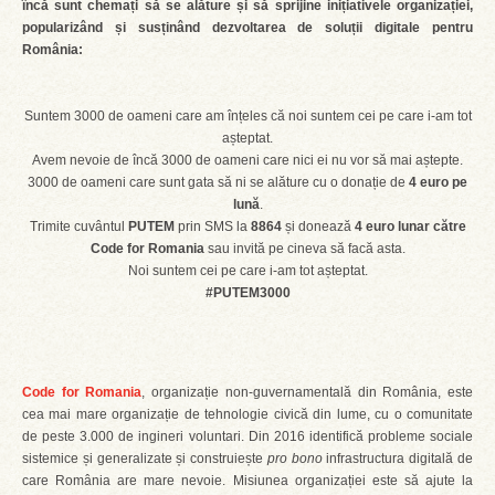
încă sunt chemați să se alăture și să sprijine inițiativele organizației,
popularizând și susținând
dezvoltarea de soluții digitale pentru
România:
Suntem 3000 de oameni care am înțeles că noi suntem cei pe care i-am tot
așteptat.
Avem nevoie de încă 3000 de oameni care nici ei nu vor să mai aștepte.
3000 de oameni care sunt gata să ni se alăture cu o donație de
4 euro pe
lună
.
Trimite cuvântul
PUTEM
prin SMS la
8864
și donează
4 euro lunar către
Code for Romania
sau invită pe cineva să facă asta.
Noi suntem cei pe care i-am tot așteptat.
#PUTEM3000
Code for Romania
, organizație non-guvernamentală din România, este
cea mai mare organizație de tehnologie civică din lume, cu o comunitate
de peste 3.000 de ingineri voluntari. Din 2016 identifică probleme sociale
sistemice și generalizate și construiește
pro bono
infrastructura digitală de
care România are mare nevoie. Misiunea organizației este să ajute la