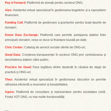
Pay it Forward:
Platformă de donații pentru sectorul ONG;
Alex:
Asistentul virtual specializat în gestionarea bugetelor și a rapoartelor
financiare;
Funding Call:
Platformă de gestionare a granturilor pentru toate tipurile de
donatori;
Donor Data Exchange:
Platformă care permite partajarea datelor între
principalii donatori, ceea ce duce la finanțare bazată pe date;
Civic Center:
Catalog de servicii sociale oferite de ONG-uri;
Good Data:
Creșterea transparenței în sectorul ONG prin centralizarea și
deschiderea datelor către public;
Practice for Good:
Face legătura dintre studenții în căutare de stagii de
practică și ONG-uri;
Theo:
Asistentul virtual specializat în gestionarea stocurilor ce permite
utilizarea eficientă a resurselor și trasabilitatea.
Agora:
Platformă de consultare și reprezentare pentru societatea civilă.
Fostul VOT ONG, cu mai multe funcționalități.