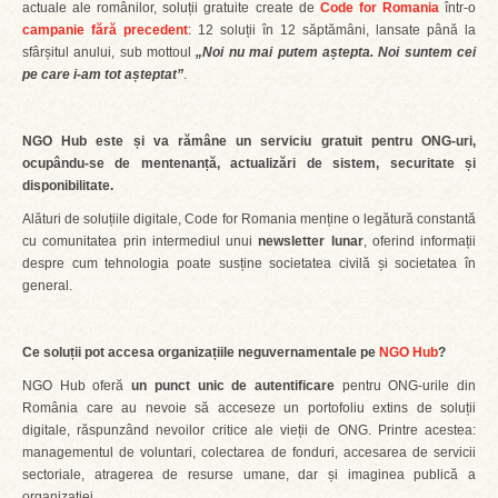
actuale ale românilor, soluții gratuite create de
Code for Romania
într-o
campanie fără precedent
: 12 soluții în 12 săptămâni, lansate până la
sfârșitul anului, sub mottoul
„Noi nu mai putem aștepta. Noi suntem cei
pe care i-am tot așteptat”
.
NGO Hub este și va rămâne un serviciu gratuit pentru ONG-uri,
ocupându-se de mentenanță, actualizări de sistem, securitate și
disponibilitate.
Alături de soluțiile digitale, Code for Romania menține o legătură constantă
cu comunitatea prin intermediul unui
newsletter lunar
, oferind informații
despre cum tehnologia poate susține societatea civilă și societatea în
general.
Ce soluții pot accesa organizațiile neguvernamentale pe
NGO Hub
?
NGO Hub oferă
un punct unic de autentificare
pentru ONG-urile din
România care au nevoie să acceseze un portofoliu extins de soluții
digitale, răspunzând nevoilor critice ale vieții de ONG. Printre acestea:
managementul de voluntari, colectarea de fonduri, accesarea de servicii
sectoriale, atragerea de resurse umane, dar și imaginea publică a
organizației.