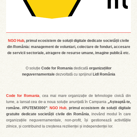
NGO Hub
, primul ecosistem de soluții digitale dedicate societății civile
din România: management de voluntari, colectare de fonduri, accesare
de servicii sectoriale, atragere de resurse umane, imagine publică etc.
O soluție
Code for Romania
dedicată
organizațiilor
neguvernamentale
dezvoltată cu sprijinul
Lidl România
Code for Romania
, cea mai mare organizație de tehnologie civică din
lume, a lansat cea de-a noua soluție anunțată în Campania
„Așteaptă-te,
române. #PUTEM3000”
:
NGO Hub
,
primul ecosistem de soluții digitale
gratuite dedicate societății civile din România
, inovând modul în care
organizațiile neguvernamentale, non-profit, își gestionează activitățile
zilnice, și contribuind la creșterea rezilienței și independenței lor.