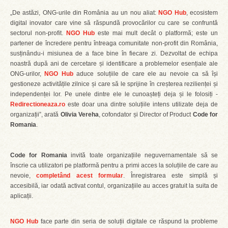
„De astăzi, ONG-urile din România au un nou aliat:
NGO Hub
, ecosistem
digital inovator care vine să răspundă provocărilor cu care se confruntă
sectorul non-profit.
NGO Hub
este mai mult decât o platformă; este un
partener de încredere pentru întreaga comunitate non-profit din România,
susținându-i misiunea de a face bine în fiecare zi. Dezvoltat de echipa
noastră după ani de cercetare și identificare a problemelor esențiale ale
ONG-urilor,
NGO Hub
aduce soluțiile de care ele au nevoie ca să își
gestioneze activitățile zilnice și care să le sprijine în creșterea rezilienței și
independenței lor. Pe unele dintre ele le cunoașteți deja și le folosiți -
Redirectioneaza.ro
este doar una dintre soluțiile intens utilizate deja de
organizații”, arată
Olivia Vereha
, cofondator și Director of Product
Code for
Romania
.
Code for Romania
invită toate organizațiile neguvernamentale să se
înscrie ca utilizatori pe platformă pentru a primi acces la soluțiile de care au
nevoie,
completând acest formular
. Înregistrarea este simplă și
accesibilă, iar odată activat contul, organizațiile au acces gratuit la suita de
aplicații.
NGO Hub
face parte din seria de soluții digitale ce răspund la probleme