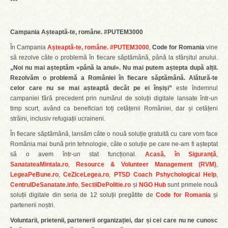
***
Campania Așteaptă-te, române. #PUTEM3000
În Campania
Așteaptă-te, române. #PUTEM3000
,
Code for Romania
vine
să rezolve câte o problemă în fiecare săptămână, până la sfârșitul anului.
„Noi nu mai așteptăm «până la anul». Nu mai putem aștepta după alții.
Rezolvăm o problemă a României în fiecare săptămână. Alătură-te
celor care nu se mai așteaptă decât pe ei înșiși”
este îndemnul
campaniei fără precedent prin numărul de soluții digitale lansate într-un
timp scurt, având ca beneficiari toți cetățenii României, dar și cetățeni
străini, inclusiv refugiații ucraineni.
În fiecare săptămână, lansăm câte o nouă soluție gratuită cu care vom face
România mai bună prin tehnologie, câte o soluție pe care ne-am fi așteptat
să o avem într-un stat funcțional.
Acasă, în Siguranță
,
SanatateaMintala.ro
,
Resource & Volunteer Management (RVM)
,
LegeaPeBune.ro
,
CeZiceLegea.ro
,
PTSD Coach Pshychological Help
,
CentrulDeSanatate.info
,
SectiiDePolitie.ro
și
NGO Hub
sunt primele nouă
soluții digitale din seria de 12 soluții pregătite de
Code for Romania
și
partenerii noștri.
Voluntarii, prietenii, partenerii organizației, dar și cei care nu ne cunosc