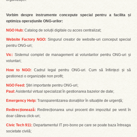
Vorbim despre instrumente concepute special pentru a facilita și
optimiza operațiunile ONG-urilor:
NGO Hub:
Catalog de soluții digitale cu acces centralizat;
Website Factory NGO:
Singurul creator de website-uri conceput special
pentru ONG-uri;
Vic:
Sistemul complet de management al voluntarilor pentru ONG-uri și
voluntari;
How to NGO:
Cadrul legal pentru ONG-uri. Cum să înființezi și să
gestionezi o organizație non profit;
NGO Feed:
Știri importante pentru ONG-uri;
Paul:
Asistentul virtual specializat în gestionarea bazelor de date;
Emergency Help:
Transparentizarea donațiilor în situațiile de urgență;
Redirecționează:
Redirecționarea unui procent din impozitul pe venit în
doar câteva click-uri;
Civic Tech 911:
Departamentul IT pro-bono pe care se poate baza întreaga
societate civilă;