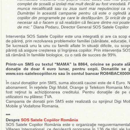
complet de școală și izolați mai mult decât au fost vreodată. P
munca necalificată sau cu ziua sunt mai neputincioși ca 
Dumitriței în această campanie pentru că este o oglindă a r
copiilor din programele pe care le desfășurăm. Și oricât de gr
necesar să o facem și să realizăm că fiecare dintre noi poate 
de mic.”
Diana Podaru, Director General SOS Satele Copiilo
Intervenția SOS Satele Copiilor este una integrată și are ca scop e
de părinți, prin rezolvarea problemelor familiei (sănătate, educație, 
Se lucrează unu la unu cu familii aflate în situații dificile, cu scop
părinți să asigure creșterea și îngrijirea copiilor. Prin intervenția SO
să rămănă în familiile biologice, cu o rată de succes de 99%.
Printr-un SMS cu textul “MAMA” la 8864, oricine se poate ală
donație de doar 4 euro lunar, pentru copii. Donatiile se p
www.sos-satelecopiilor.ro sau în contul bancar RO84BACX00
În cazul donațiilor prin SMS, suma alocată cauzei este de 4 Euro. 
abonament. În reţelele Digi Mobil, Orange şi Telekom Romania Mobil
fost reţinut la achiziţionarea creditului. Pentru donaţiile de pe
utilizatorii nu plătesc TVA.
Campania de donații prin SMS este realizată cu sprijinul Digi 
Mobile şi Vodafone Romania.
***
Despre
SOS Satele Copiilor România
SOS Satele Copiilor România este o organizaţie neguvernamenta
Villages International, ce derulează programe în 136 de ţări ale l