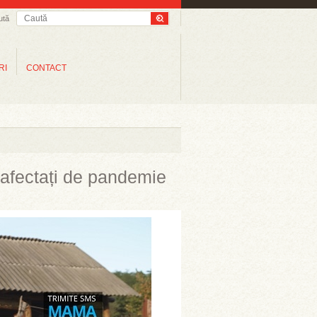
ută
RI
CONTACT
i afectați de pandemie