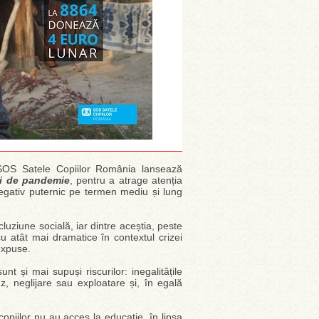
 SOS Satele Copiilor România lansează
ați de pandemie
, pentru a atrage atenția
negativ puternic pe termen mediu și lung
luziune socială, iar dintre aceștia, peste
cu atât mai dramatice în contextul crizei
expuse.
 și mai supuși riscurilor: inegalitățile
z, neglijare sau exploatare și, în egală
.
copiilor nu au acces la educație, în lipsa