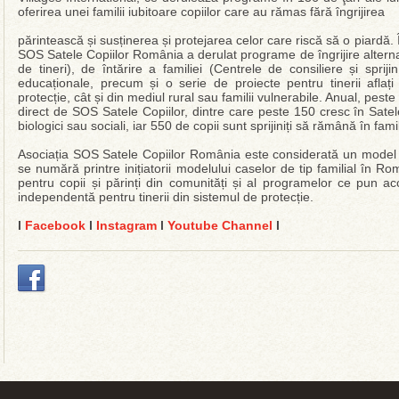
oferirea unei familii iubitoare copiilor care au rămas fără îngrijirea
părintească și susținerea și protejarea celor care riscă să o piardă. 
SOS Satele Copiilor România a derulat programe de îngrijire alterna
de tineri), de întărire a familiei (Centrele de consiliere și spriji
educaționale, precum și o serie de proiecte pentru tinerii aflați 
protecție, cât și din mediul rural sau familii vulnerabile. Anual, peste 
direct de SOS Satele Copiilor, dintre care peste 150 cresc în Sate
biologici sau sociali, iar 550 de copii sunt sprijiniți să rămână în fam
Asociația SOS Satele Copiilor România este considerată un model de
se numără printre inițiatorii modelului caselor de tip familial în Rom
pentru copii și părinți din comunități și al programelor ce pun a
independentă pentru tinerii din sistemul de protecție.
l
Facebook
l
Instagram
l
Youtube Channel
l