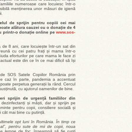
 familiile numeroase care locuiesc într-o
sibilă menținerea unor măsuri de igienă
i.
lul de sprijin pentru copiii cei mai
poate alătura cauzei cu o donație de 4
u printr-o donație online pe
www.sos-
 de 8 ani, care locuiește într-un sat din
reună cu cei patru frați și mama într-o
ciuda eforturilor pe care mama le face zi
ctual este din ce în ce mai dificil să își
l de SOS Satele Copiilor România prin
care caz în parte, pandemia a accentuat
e poate perpetua generații la rând. Cercul
 susținută, cu ajutorul oamenilor de bine.
ri sprijin de urgență familiilor din
ezinfectanți și măști, dar și sprijin pe
minte pentru copii, consiliere socială și
i cât mai bine cu putință.
ultimele opt luni în România. În timp ce
l”, pentru sute de mii de copii, noua
e lemne de foc, înseamnă să fie rupți