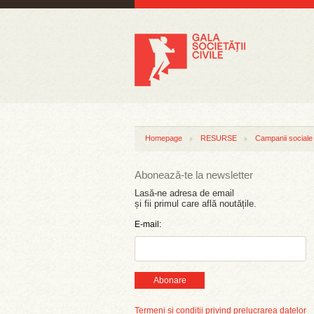
Homepage
RESURSE
Campanii sociale
Abonează-te la newsletter
Lasă-ne adresa de email
și fii primul care află noutățile.
E-mail:
Abonare
Termeni și condiții privind prelucrarea datelor