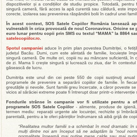
dispozitivelor și a condițiilor de studiu propice. Totodată, pentru
singură cameră, fără acces la apă curentă sau căldură, este impo
corecte, izolarea sau prevenirea răspândirii bolii în cadrul unei famili
În acest context, SOS Satele Copiilor România lansează ape
vulnerabili în criza provocată de noul Coronavirus. Oricine se 
euro lunar pentru copii prin SMS cu textul “MAMA” la 8864 sa
satelecopiilor.ro
.
Spotul campaniei
aduce în prim plan povestea Dumitriței, o fetiță
județul Bacău. Dumi, cum este alintată de familie, locuiește împ
singură cameră. De multe ori, copiii nu au mâncare suficientă, în 
de zi. Mama îi crește singură și lucrează cu ziua, dar în contextul a
găsească de lucru.
Dumitrița este unul din cei peste 550 de copii susținuți anua
programele de prevenire a separării copiilor de familie. În fie
greutățile și nevoile. Sunt familii greu încercate, a căror poveste s
vicios al sărăciei extreme poate fi întrerupt doar printr-o intervenție
Fondurile strânse în campanie vor fi utilizate pentru a ofe
programele SOS Satele Copiilor
- alimente, produse de igienă, d
termen mediu: reparații urgente ale locuinței, rechizite și îmbrăcă
parentală, pentru a le oferi părinților îndrumare să aibă grijă de copi
“Realitatea multor familii s-a schimbat în mod dramatic în 
mulți dintre noi am început să ne adaptăm la “noul norma
normalitate înseamă mai puține mese calde sau mai puțin