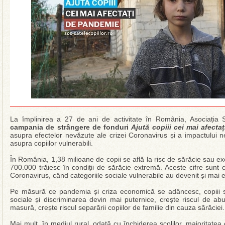
La împlinirea a 27 de ani de activitate în România, Asociația
campania de strângere de fonduri
Ajută copiii cei mai afect
asupra efectelor nevăzute ale crizei Coronavirus și a impactului 
asupra copiilor vulnerabili.
În România, 1,38 milioane de copii se află la risc de sărăcie sau exc
700.000 trăiesc în condiții de sărăcie extremă. Aceste cifre sunt 
Coronavirus, când categoriile sociale vulnerabile au devenit și mai 
Pe măsură ce pandemia și criza economică se adâncesc, copiii sunt
sociale și discriminarea devin mai puternice, crește riscul de abu
masură, crește riscul separării copiilor de familie din cauza sărăciei
Mai mult, în mediul rural, odată cu închiderea școlilor, majoritatea 