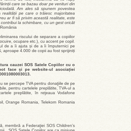
ărinții care se bazau doar pe venituri din
niciodată. Am ales să spunem povestea
ealității pe care o trăiesc majoritatea
eu ar fi să privim această realitate, este
contribui la schimbare, cu un gest oricât
r România
liminarea riscului de separare a copiilor
locuire, ocupare etc.), cu accent pe copil.
ul de a îi ajuta și de a îi împuternici pe
S, aproape 4.000 de copii au fost sprijiniți
tura cauzei SOS Satele Copiilor cu o
ot face și pe website-ul asociației
00001080003013.
Nu se percepe TVA pentru donaţiile de pe
e, pentru cartelele preplătite, TVA-ul a
 cartele preplătite, în reţeaua Vodafone
Mobil, Orange Romania, Telekom Romania
lă, membră a Federaţiei SOS Children’s
umii. SOS Satele Copiilor are ca misiune