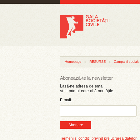
Homepage
RESURSE
Campanii sociale
Abonează-te la newsletter
Lasă-ne adresa de email
și fii primul care află noutățile.
E-mail:
Abonare
Termeni și condiții privind prelucrarea datelor