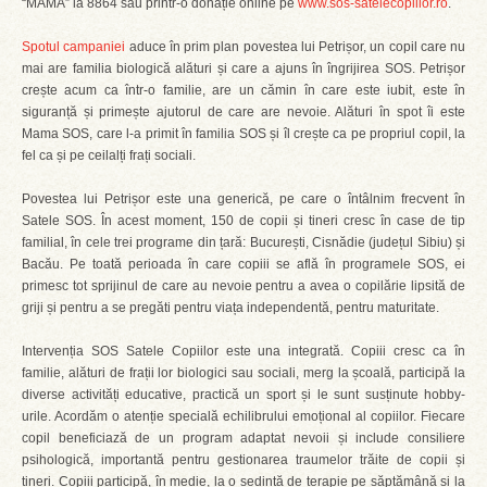
“MAMA” la 8864 sau printr-o donație online pe
www.sos-satelecopiilor.ro
.
Spotul campaniei
aduce în prim plan povestea lui Petrișor, un copil care nu
mai are familia biologică alături și care a ajuns în îngrijirea SOS. Petrișor
crește acum ca într-o familie, are un cămin în care este iubit, este în
siguranță și primește ajutorul de care are nevoie. Alături în spot îi este
Mama SOS, care l-a primit în familia SOS și îl crește ca pe propriul copil, la
fel ca și pe ceilalți frați sociali.
Povestea lui Petrișor este una generică, pe care o întâlnim frecvent în
Satele SOS. În acest moment, 150 de copii și tineri cresc în case de tip
familial, în cele trei programe din țară: București, Cisnădie (județul Sibiu) și
Bacău. Pe toată perioada în care copiii se află în programele SOS, ei
primesc tot sprijinul de care au nevoie pentru a avea o copilărie lipsită de
griji și pentru a se pregăti pentru viața independentă, pentru maturitate.
Intervenția SOS Satele Copiilor este una integrată. Copiii cresc ca în
familie, alături de frații lor biologici sau sociali, merg la școală, participă la
diverse activități educative, practică un sport și le sunt susținute hobby-
urile. Acordăm o atenție specială echilibrului emoțional al copiilor. Fiecare
copil beneficiază de un program adaptat nevoii și include consiliere
psihologică, importantă pentru gestionarea traumelor trăite de copii și
tineri. Copiii participă, în medie, la o ședință de terapie pe săptămână și la