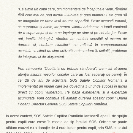
“Ce simte un copil care, din momentele de început ale vieții, rămâne
fără cele mai de preț lucruri – iubirea și grija mamei? Este greu să
ne imaginăm ce urme lasă trauma separării. Peste această traumă,
se suprapun și altele, iar pentru viitorul adult este o luptă continuă
de a supraviețui și de a se înțelege pe sine și pe cei din jur. Peste
ani, familia biologică rămâne un subiect sensibil și extrem de
dureros și, conform studiilor*, se reflectă în comportamentul
acestuia ca stimă de sine scăzută, neîncredere în ceilalți, probleme
de integrare și de atașament.
Prin campania “Copilăria nu trebuie să doară", vrem să atragem
atenția asupra nevoilor copiilor care au fost separați de părinți. În
cei 28 de ani de activitate, SOS Satele Copiilor România a
implementat un model care s-a dovedit a fi unul de succes în lucrul
direct cu copiii vulnerabili. Pe baza experienței și a expertizei
acumulate, vom continua să alinăm durerea acestor copii.” Diana
Podaru, Director General SOS Satele Copiilor România.
În acest context, SOS Satele Copiilor România lansează apelul de sprijin
pentru copiii care cresc în casele de tip familial SOS. Oricine se poate
alătura cauzei cu o donație de 4 euro lunar pentru copii, prin SMS cu textul