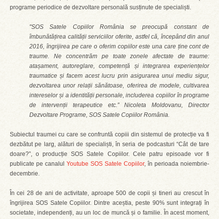
programe periodice de dezvoltare personală susținute de specialiști.
"SOS Satele Copiilor România se preocupă constant de
îmbunătățirea calității serviciilor oferite, astfel că, începând din anul
2016, îngrijirea pe care o oferim copiilor este una care ține cont de
traume. Ne concentrăm pe toate zonele afectate de traume:
atașament, autoreglare, competență și integrarea experiențelor
traumatice și facem acest lucru prin asigurarea unui mediu sigur,
dezvoltarea unor relații sănătoase, oferirea de modele, cultivarea
intereselor și a identității personale, includerea copiilor în programe
de intervenții terapeutice etc.” Nicoleta Moldovanu, Director
Dezvoltare Programe, SOS Satele Copiilor România.
Subiectul traumei cu care se confruntă copiii din sistemul de protecție va fi
dezbătut pe larg, alături de specialiști, în seria de podcasturi “Cât de tare
doare?”, o producție SOS Satele Copiilor. Cele patru episoade vor fi
publicate pe canalul
Youtube SOS Satele Copiilor
, în perioada noiembrie-
decembrie.
În cei 28 de ani de activitate, aproape 500 de copii și tineri au crescut în
îngrijirea SOS Satele Copiilor. Dintre aceștia, peste 90% sunt integrați în
societate, independenți, au un loc de muncă și o familie. În acest moment,