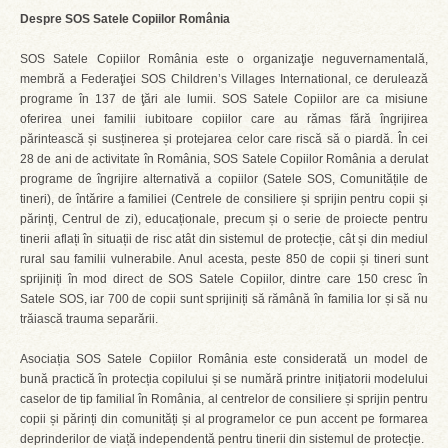
Despre SOS Satele Copiilor România
SOS Satele Copiilor România este o organizaţie neguvernamentală,
membră a Federaţiei SOS Children’s Villages International, ce derulează
programe în 137 de ţări ale lumii. SOS Satele Copiilor are ca misiune
oferirea unei familii iubitoare copiilor care au rămas fără îngrijirea
părintească și susținerea și protejarea celor care riscă să o piardă. În cei
28 de ani de activitate în România, SOS Satele Copiilor România a derulat
programe de îngrijire alternativă a copiilor (Satele SOS, Comunitățile de
tineri), de întărire a familiei (Centrele de consiliere și sprijin pentru copii și
părinți, Centrul de zi), educaționale, precum și o serie de proiecte pentru
tinerii aflați în situații de risc atât din sistemul de protecție, cât și din mediul
rural sau familii vulnerabile. Anul acesta, peste 850 de copii și tineri sunt
sprijiniți în mod direct de SOS Satele Copiilor, dintre care 150 cresc în
Satele SOS, iar 700 de copii sunt sprijiniți să rămână în familia lor și să nu
trăiască trauma separării.
Asociația SOS Satele Copiilor România este considerată un model de
bună practică în protecția copilului și se numără printre inițiatorii modelului
caselor de tip familial în România, al centrelor de consiliere și sprijin pentru
copii și părinți din comunități și al programelor ce pun accent pe formarea
deprinderilor de viață independentă pentru tinerii din sistemul de protecție.