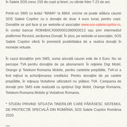
în Satele SOS cresc 150 de copii și tineri, cu vârste între 7-23 de ani.
Printr-un SMS cu textul “MAMA” la 8864, oricine se poate alătura cauzei
SOS Satele Copiilor cu o donație de doar 4 euro lunar, pentru copii.
Donatiile se pot face și pe website-ul asociației
www.sos-satelecopiilor.ro
,
în contul bancar RO84BACX0000001080003013 sau prin intermediul
platformei Revolut, secțiunea Donații. În plus, pe website-ul asociației, SOS
Satele Copiilor oferă în premieră posibilitatea de a realiza donații în
monede virtuale.
În cazul donațiilor prin SMS, suma alocată cauzei este de 4 Euro. Nu se
percepe TVA pentru donaţiile de pe abonament. În reţelele Digi Mobil,
Orange şi Telekom Romania Mobile, pentru cartelele preplătite, TVA-ul a
fost reţinut la achiziţionarea creditului. Pentru donaţiile de pe cartele
preplătite, în reţeaua Vodafone utilizatorii nu plătesc TVA. Campania de
donații prin SMS este realizată cu sprijinul Digi Mobil, Orange Romania,
Telekom Romania Mobile şi Vodafone Romania.
* STUDIU PRIVIND SITUAȚIA TINERILOR CARE PĂRĂSESC SISTEMUL
DE PROTECȚIE SPECIALĂ DIN ROMÂNIA, SOS Satele Copiilor România
2020
***