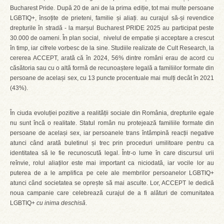
Bucharest Pride. După 20 de ani de la prima ediție, tot mai multe persoane
LGBTIQ+, însoțite de prieteni, familie și aliați. au curajul să-și revendice
drepturile în stradă - la marșul Bucharest PRIDE 2025 au participat peste
30.000 de oameni. În plan social, nivelul de empatie și acceptare a crescut
în timp, iar cifrele vorbesc de la sine. Studiile realizate de Cult Research, la
cererea ACCEPT, arată că în 2024, 56% dintre români erau de acord cu
căsătoria sau cu o altă formă de recunoaștere legală a familiilor formate din
persoane de același sex, cu 13 puncte procentuale mai mulți decât în 2021
(43%).
În ciuda evoluției pozitive a realității sociale din România, drepturile egale
nu sunt încă o realitate. Statul român nu protejează familiile formate din
persoane de același sex, iar persoanele trans întâmpină reacții negative
atunci când arată buletinul și trec prin proceduri umilitoare pentru ca
identitatea să le fie recunoscută legal. Într-o lume în care discursul urii
reînvie, rolul aliaților este mai important ca niciodată, iar vocile lor au
puterea de a le amplifica pe cele ale membrilor persoanelor LGBTIQ+
atunci când societatea se oprește să mai asculte. Lor, ACCEPT le dedică
noua campanie care celebrează curajul de a fi alături de comunitatea
LGBTIQ+
cu inima deschisă
.