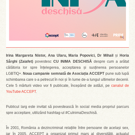
Irina Margareta Nistor, Ana Ularu, Maria Popovici, Dr Mihail
și
Horia
Sârghi (Zaiafet)
povestesc
CU INIMA DESCHISĂ
despre cum a arătat
călătoria lor spre înțelegerea, acceptarea și susținerea persoanelor
LGBTIQ+.
Noua
campanie semnată de Asociația ACCEPT
pune sub lupă
schimbarea care s-a petrecut în noi și în lume de-a lungul ultimelor decenii.
Cele 5 mărturii video vor fi publicate, începând de astăzi, pe
canalul de
YouTube ACCEPT
.
Publicul larg este invitat să povestească în social media propriul parcurs
spre acceptare, utilizând hashtag-ul #CuInimaDeschisă.
În 2001, România a dezincriminat relațiile între persoane de același sex,
iar în 2005, ACCEPT a organizat primul marș al diversității, actualul