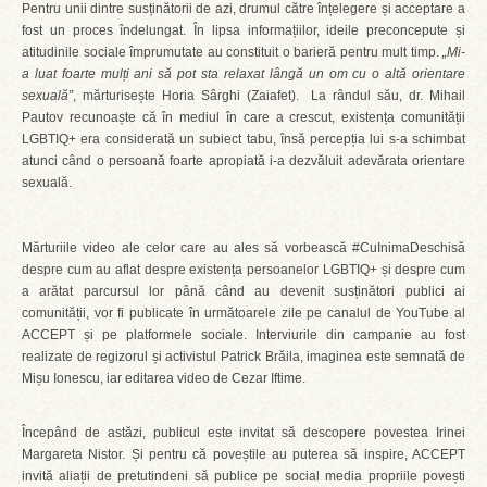
Pentru unii dintre susținătorii de azi, drumul către înțelegere și acceptare a
fost un proces îndelungat. În lipsa informațiilor, ideile preconcepute și
atitudinile sociale împrumutate au constituit o barieră pentru mult timp.
„Mi-
a luat foarte mulți ani să pot sta relaxat lângă un om cu o altă orientare
sexuală”
, mărturisește Horia Sârghi (Zaiafet). La rândul său, dr. Mihail
Pautov recunoaște că în mediul în care a crescut, existența comunității
LGBTIQ+ era considerată un subiect tabu, însă percepția lui s-a schimbat
atunci când o persoană foarte apropiată i-a dezvăluit adevărata orientare
sexuală.
Mărturiile video ale celor care au ales să vorbească #CuInimaDeschisă
despre cum au aflat despre existența persoanelor LGBTIQ+ și despre cum
a arătat parcursul lor până când au devenit susținători publici ai
comunității, vor fi publicate în următoarele zile pe canalul de YouTube al
ACCEPT și pe platformele sociale. Interviurile din campanie au fost
realizate de regizorul și activistul Patrick Brăila, imaginea este semnată de
Mișu Ionescu, iar editarea video de Cezar Iftime.
Începând de astăzi, publicul este invitat să descopere povestea Irinei
Margareta Nistor. Și pentru că poveștile au puterea să inspire, ACCEPT
invită aliații de pretutindeni să publice pe social media propriile povești