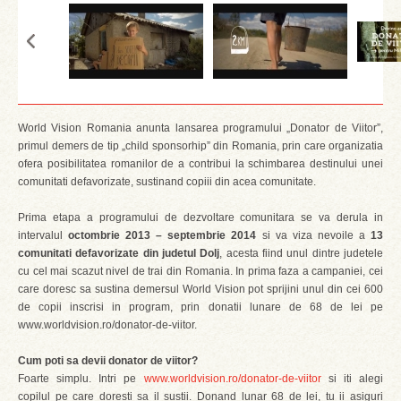
World Vision Romania anunta lansarea programului „Donator de Viitor”,
primul demers de tip „child sponsorhip” din Romania, prin care organizatia
ofera posibilitatea romanilor de a contribui la schimbarea destinului unei
comunitati defavorizate, sustinand copiii din acea comunitate.
Prima etapa a programului de dezvoltare comunitara se va derula in
intervalul
octombrie 2013 – septembrie 2014
si va viza nevoile a
13
comunitati defavorizate din judetul Dolj
, acesta fiind unul dintre judetele
cu cel mai scazut nivel de trai din Romania. In prima faza a campaniei, cei
care doresc sa sustina demersul World Vision pot sprijini unul din cei 600
de copii inscrisi in program, prin donatii lunare de 68 de lei pe
www.worldvision.ro/donator-de-viitor.
Cum poti sa devii donator de viitor?
Foarte simplu. Intri pe
www.worldvision.ro/donator-de-viitor
si iti alegi
copilul pe care doresti sa il sustii. Donand lunar 68 de lei, tu ii asiguri