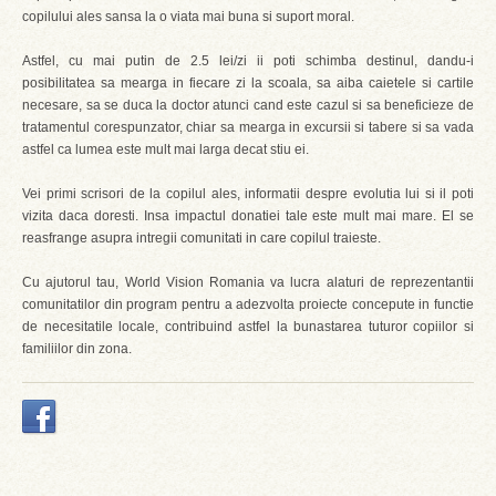
copilului ales sansa la o viata mai buna si suport moral.
Astfel, cu mai putin de 2.5 lei/zi ii poti schimba destinul, dandu-i
posibilitatea sa mearga in fiecare zi la scoala, sa aiba caietele si cartile
necesare, sa se duca la doctor atunci cand este cazul si sa beneficieze de
tratamentul corespunzator, chiar sa mearga in excursii si tabere si sa vada
astfel ca lumea este mult mai larga decat stiu ei.
Vei primi scrisori de la copilul ales, informatii despre evolutia lui si il poti
vizita daca doresti. Insa impactul donatiei tale este mult mai mare. El se
reasfrange asupra intregii comunitati in care copilul traieste.
Cu ajutorul tau, World Vision Romania va lucra alaturi de reprezentantii
comunitatilor din program pentru a adezvolta proiecte concepute in functie
de necesitatile locale, contribuind astfel la bunastarea tuturor copiilor si
familiilor din zona.