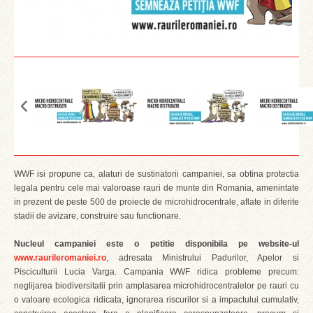
WWF isi propune ca, alaturi de sustinatorii campaniei, sa obtina protectia
legala pentru cele mai valoroase rauri de munte din Romania, amenintate
in prezent de peste 500 de proiecte de microhidrocentrale, aflate in diferite
stadii de avizare, construire sau functionare.
Nucleul campaniei este o petitie disponibila pe website-ul
www.raurileromaniei.ro
, adresata Ministrului Padurilor, Apelor si
Pisciculturii Lucia Varga. Campania WWF ridica probleme precum:
neglijarea biodiversitatii prin amplasarea microhidrocentralelor pe rauri cu
o valoare ecologica ridicata, ignorarea riscurilor si a impactului cumulativ,