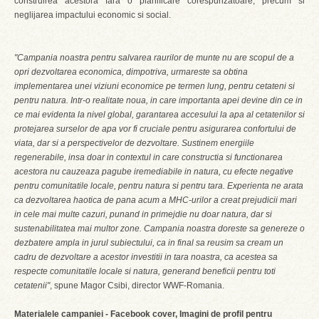
construirea acestora fara o planificare corespunzatoare, precum si
neglijarea impactului economic si social.
"Campania noastra pentru salvarea raurilor de munte nu are scopul de a
opri dezvoltarea economica, dimpotriva, urmareste sa obtina
implementarea unei viziuni economice pe termen lung, pentru cetateni si
pentru natura. Intr-o realitate noua, in care importanta apei devine din ce in
ce mai evidenta la nivel global, garantarea accesului la apa al cetatenilor si
protejarea surselor de apa vor fi cruciale pentru asigurarea confortului de
viata, dar si a perspectivelor de dezvoltare. Sustinem energiile
regenerabile, insa doar in contextul in care constructia si functionarea
acestora nu cauzeaza pagube iremediabile in natura, cu efecte negative
pentru comunitatile locale, pentru natura si pentru tara. Experienta ne arata
ca dezvoltarea haotica de pana acum a MHC-urilor a creat prejudicii mari
in cele mai multe cazuri, punand in primejdie nu doar natura, dar si
sustenabilitatea mai multor zone. Campania noastra doreste sa genereze o
dezbatere ampla in jurul subiectului, ca in final sa reusim sa cream un
cadru de dezvoltare a acestor investitii in tara noastra, ca acestea sa
respecte comunitatile locale si natura, generand beneficii pentru toti
cetatenii"
, spune Magor Csibi, director WWF-Romania.
Materialele campaniei - Facebook cover, Imagini de profil pentru