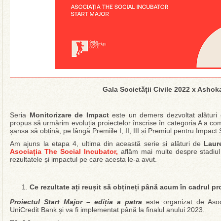
Gala Societății Civile 2022 x Asho
Seria
Monitorizare de Impact
este un demers dezvoltat alături
propus să urmărim evoluția proiectelor înscrise în categoria A a com
șansa să obțină, pe lângă Premiile I, II, III și Premiul pentru Impact 
Am ajuns la etapa 4, ultima din această serie și alături de
Laur
Asociația The Social Incubator,
aflăm mai multe despre stadiul 
rezultatele și impactul pe care acesta le-a avut.
Ce rezultate ați reușit să obțineți până acum în cadrul p
Proiectul Start Major – ediția a patra
este organizat de Asoci
UniCredit Bank și va fi implementat până la finalul anului 2023.