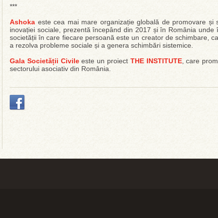
***
Ashoka
este cea mai mare organizație globală de promovare și sus
inovației sociale, prezentă începând din 2017 și în România unde î
societății în care fiecare persoană este un creator de schimbare, ca
a rezolva probleme sociale și a genera schimbări sistemice.
Gala Societății Civile
este un proiect
THE INSTITUTE
, care prom
sectorului asociativ din România.