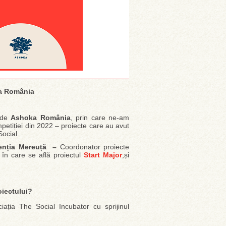
ka România
 de
Ashoka România
, prin care ne-am
petiției din 2022 – proiecte care au avut
Social.
enția Mereuță –
Coordonator proiecte
în care se află proiectul
Start Major
,și
roiectului?
ația The Social Incubator cu sprijinul