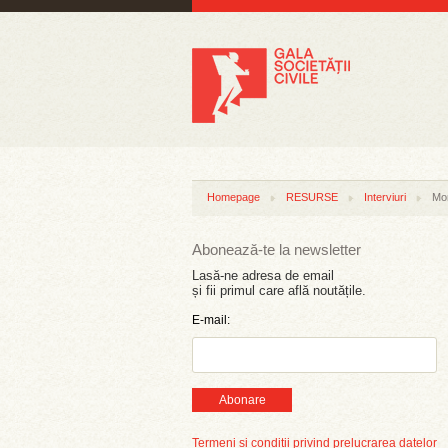
Homepage
RESURSE
Interviuri
Mon
Abonează-te la newsletter
Lasă-ne adresa de email
și fii primul care află noutățile.
E-mail:
Abonare
Termeni și condiții privind prelucrarea datelor