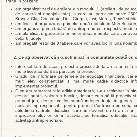
Până în prezent:
am organizat zeci de ateliere din modulul 1 (atelierul de educați
de carieră și angajabilitate) la care au participat peste 230
Brașov, Cluj, Constanța, Dolj, Giurgiu, Iași, Mureș, Timiș) și Mu
am finalizat organizarea primelor două module în Mun.București
am organizat prima tabără de antreprenoriat, respectiv modulul
am planificat organizarea primelor două module, care vor avea 
celor 8 județe
am pregătit restul de 9 tabere care vor avea loc în luna noiem
Ce ați observat că s-a schimbat în comunitate odată cu 
Interesul față de acest proiect a crescut de la an la an și la 
multe licee au dorit să participe la proiect.
Gradul de informare pe temele de educație financiară, carie
mulți elevi conștientizați și mai multe cadre didactice inf
implementat proiectul.
Cum am remarcat și la ediția anterioară, s-au schimbat în bine 
despre bani și valoarea banilor, despre cum să fii proactiv și 
propriul job, despre ce înseamnă independența în general,
același timp responsabil pentru propriul tău traseu personal și
atitudinea cadrelor didactice care au devenit, de la an la an,
implicarea elevilor lor în activități pe tematica educației fin
activități antreprenoriale.