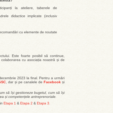
 acesta?
icipanți la ateliere, taberele de
drele didactice implicate (inclusiv
i recomandări cu elemente de noutate
tului. Este foarte posibil să continue,
e colaborarea cu asociația noastră și de
decembrie 2023 la final. Pentru a urmări
 GSC
, dar și pe canalele de
Facebook
și
a cum să își gestioneze bugetul, cum să își
atea și competențele antreprenoriale.
din
Etapa 1
&
Etapa 2
&
Etapa 3.