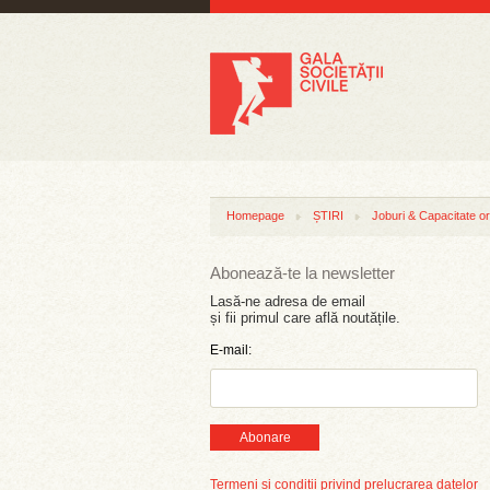
Homepage
ȘTIRI
Joburi & Capacitate or
Abonează-te la newsletter
Lasă-ne adresa de email
și fii primul care află noutățile.
E-mail:
Abonare
Termeni și condiții privind prelucrarea datelor