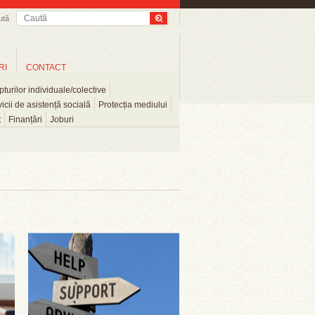
ută
RI
CONTACT
turilor individuale/colective
icii de asistență socială
Protecția mediului
t
Finanțări
Joburi