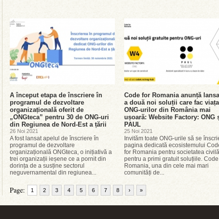
A început etapa de înscriere în
Code for Romania anunță lansa
programul de dezvoltare
a două noi soluții care fac viața
organizațională oferit de
ONG-urilor din România mai
„ONGteca” pentru 30 de ONG-uri
ușoară: Website Factory: ONG 
din Regiunea de Nord-Est a țării
PAUL
26 Noi 2021
25 Noi 2021
A fost lansat apelul de înscriere în
Invităm toate ONG-urile să se înscri
programul de dezvoltare
pagina dedicată ecosistemului Cod
organizațională ONGteca, o inițiativă a
for Romania pentru societatea civil
trei organizații ieșene ce a pornit din
pentru a primi gratuit soluțiile. Code
dorința de a susține sectorul
Romania, una din cele mai mari
neguvernamental din regiunea...
comunități de...
Page:
1
2
3
4
5
6
7
8
›
»