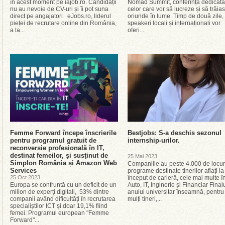
în acest moment pe iajob.ro. Candidații
Nomad Summit, conferința dedicată
nu au nevoie de CV-uri și îi pot suna
celor care vor să lucreze și să trăia
direct pe angajatori eJobs.ro, liderul
oriunde în lume. Timp de două zile,
pieței de recrutare online din România,
speakeri locali și internaționali vor
a la...
oferi...
Femme Forward începe înscrierile
Bestjobs: S-a deschis sezonul
pentru programul gratuit de
internship-urilor.
reconversie profesională în IT,
destinat femeilor, și susținut de
25 Mai 2023
Simplon România și Amazon Web
Companiile au peste 4.000 de locuri
Services
programe destinate tinerilor aflați la
25 Oct 2023
început de carieră, cele mai multe î
Europa se confruntă cu un deficit de un
Auto, IT, Inginerie și Financiar Final
milion de experți digitali, 53% dintre
anului universitar înseamnă, pentru
companii având dificultăți în recrutarea
mulți tineri,...
specialiștilor ICT și doar 19,1% fiind
femei. Programul european "Femme
Forward"...