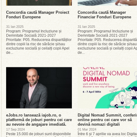
Concordia caută Manager Proiect
Concordia caută Manager
Fonduri Europene
Financiar Fonduri Europene
31 Ian 2025
31 Ian 2025
Program: Programul Incluziune și
Program: Programul Incluziune și
Demnitate Socială 2021-2027
Demnitate Socială 2021-2027
Prioritate: P05. Reducerea disparităților
Prioritate: P05. Reducerea disparităț
dintre copiii la risc de sărăcie și/sau
dintre copiii la risc de sărăcie și/sau
excluziune socială și ceilalți copii Apel
excluziune socială și ceilalți copii A
de...
de...
eJobs.ro lansează iajob.ro, o
Digital Nomad Summit, conferi
platformă de joburi pentru cei care
online pentru cei care vor să
au nevoie de angajare imediată.
devină nomazi digitali
17 Sep 2024
01 Mar 2024
Peste 15.000 de joburi sunt disponibile
Între 6 și 7 aprilie va avea loc Digita