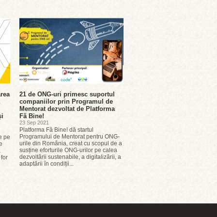
rea
21 de ONG-uri primesc suportul
companiilor prin Programul de
Mentorat dezvoltat de Platforma
și
Fă Bine!
23 Sep 2021
Platforma Fă Bine! dă startul
Programului de Mentorat pentru ONG-
e pe
urile din România, creat cu scopul de a
e
susține eforturile ONG-urilor pe calea
ă
dezvoltării sustenabile, a digitalizării, a
 for
adaptării în condiții...