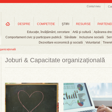
Contul meu
Ca
DESPRE
COMPETIȚIE
ŞTIRI
RESURSE
PARTENE
Educație, învățământ, cercetare
Artă şi cultură
Apărarea drep
Comportament civic şi participare publică
Sănătate
Incluziune socială
Serv
Dezvoltare economică şi socială
Voluntariat
Tinere
ganizațională
Joburi & Capacitate organizațională