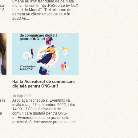
umane au aflat trendurile de pe piața
scă
muncii, la conferința „ReSource by OLX
 12
Locuri de Muncă” Trei milioane de
oameni au căutat un job pe OLX în
2023 Au...
Hai la Activatorul de comunicare
digitală pentru ONG-uri!
19 Sep 2022
 în
Asociația Techsoup și Eventmix vă
invită marți, 27 septembrie 2022, între
n
14.00-17.00, la Activatorul de
ul
comunicare digitală pentru ONG-
uri.Evenimentul online gratuit este
proiectat să declanșeze procesele de...