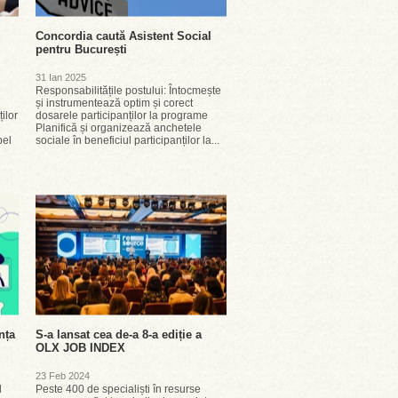
Concordia caută Asistent Social
pentru București
31 Ian 2025
Responsabilitățile postului: Întocmește
și instrumentează optim și corect
ilor
dosarele participanților la programe
Planifică și organizează anchetele
pel
sociale în beneficiul participanților la...
nța
S-a lansat cea de-a 8-a ediție a
OLX JOB INDEX
23 Feb 2024
l
Peste 400 de specialiști în resurse