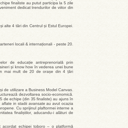
chipe finaliste au putut participa la 5 zile
eniment dedicat trendurilor de viitor din
i alte 4 tări din Centrul și Estul Europei.
arteneri locali & internaționali - peste 20.
erelor de educație antreprenorială prin
traineri și know how în vederea unei bune
 în mai mult de 20 de orașe din 4 țări
ri și de utilizare a Business Model Canvas.
tructurează dezvoltarea socio-economică.
5 de echipe (din 35 finaliste) au ajuns în
 aflate in stadii avansate au avut ocazia
europene. Cu sprijinul plaftormei interne a
tatea finaliștilor, aducandu-i alături de
 acordat echipei toboro – o platformă