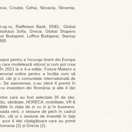
ova, Croația, Cehia, Slovacia, Slovenia,
t-up.ro, Raiffeisen Bank, ENEL, Global
tahaus Sofia. Grecia: Global Shapers
r Budapest, Loffice Budapest, Startup
 385
put pentru a încuraja tinerii din Europa
le care modelează viitorul și cum pot crea
 În 2021 la a 4-a ediție, Future Makers a
eprenoriat online pentru a învăța cum să
bil, cât și o comunitate internatională de
an. De asemenea, s-au oferit 4 premii în
cu investitori din România și alte 4 țări
ntre care au fost selectate 35 de idei,
mediu, sănătate, HORECA, mobilitate, VR &
tățile în viața de zi cu zi și în business.
ioada verii, o sesiune de pitch în cadrul
r, cât și o sesiune de investiții în fața
m avut 4 idei câștigătoare care au primit
Romania (2) și Grecia (2).