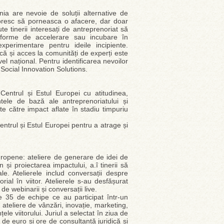
ia are nevoie de soluții alternative de
i doresc să porneasca o afacere, dar doar
e tinerii interesați de antreprenoriat să
 forme de accelerare sau incubare în
xperimentare pentru ideile incipiente.
ă și acces la comunități de experți este
el național. Pentru identificarea nevoilor
l Social Innovation Solutions.
Centrul și Estul Europei cu atitudinea,
tele de bază ale antreprenoriatului și
te către impact aflate în stadiu timpuriu
ntrul și Estul Europei pentru a atrage și
Europene: ateliere de generare de idei de
i proiectarea impactului, a.î tinerii să
le. Atelierele includ conversații despre
ial în viitor. Atelierele s-au desfășurat
 de webinarii și conversații live.
te 35 de echipe ce au participat într-un
teliere de vânzări, inovație, marketing,
ele viitorului. Juriul a selectat în ziua de
 de euro și ore de consultanță juridică și