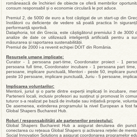
românească de închirieri de obiecte ce oferă membrilor oportunita
consum responsabil și o economie circulară le pot aduce.
Premiul 2, de 5000 de euro a fost câștigat de un start-up din Grec
înotătorii cu deficiențe de vedere să poată practica în siguranț
performanță sportivă.
Dataphoria, tot din Grecia, este câștigătorul premiului 3 de 3000
analize de date ce utilizează inteligență artificială pentru a su
măsurarea și raportarea sustenabilității.
Premiul de 2000 i-a revenit echipei DOIT din România.
Resursele umane implicate:
Curator - 1 persoana part-time, Coordonator proiect - 1 perso
persoana full time, Coordonator incubare - 1 persoana part time, F
persoane, implicare punctuală, Mentori - peste 50, implicare punct
peste 10 persoane, implicare punctuală, Juriu - 5 persoane, implic
Implicarea voluntarilor:
Mentorii, juriul și o parte dintre experții implicați în incubare, me
Partenerii locali, inclusiv profesori au susținut și promovat în com
tuturor s-a realizat pe bază de invitație sau inițiativă proprie, volunta
De asemenea, extinderea programului la nivel European a fost f
Global Shapers Bucharest Hub.
Roluri / responsabilități ale partenerilor proiectului:
Global Shapers Bucharest Hub a asigurat derularea din punct d
conectarea cu rețeaua Global Shapers și activarea rețelei de mentori
Social Innovation Solutions a asigurat coordonarea programelor edu