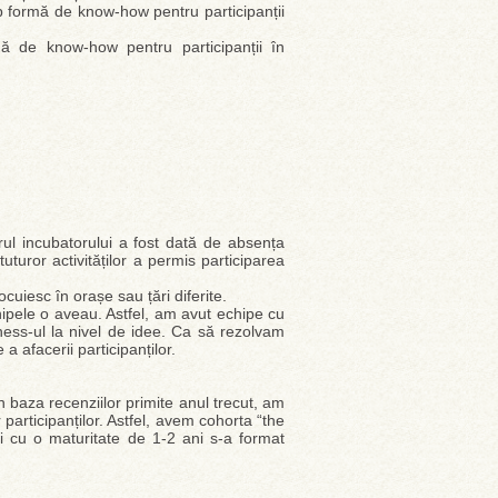
b formă de know-how pentru participanții
ă de know-how pentru participanții în
rul incubatorului a fost dată de absența
tuturor activităților a permis participarea
uiesc în orașe sau țări diferite.
hipele o aveau. Astfel, am avut echipe cu
ness-ul la nivel de idee. Ca să rezolvam
a afacerii participanților.
 baza recenziilor primite anul trecut, am
participanților. Astfel, avem cohorta “the
ei cu o maturitate de 1-2 ani s-a format