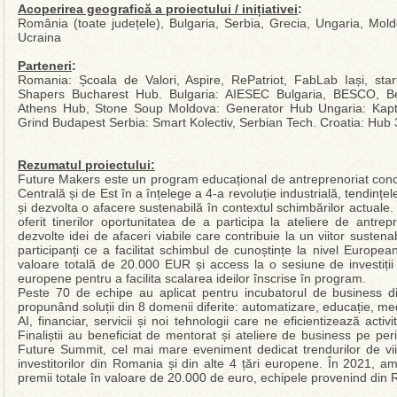
Acoperirea geografică a proiectului / inițiativei
:
România (toate județele), Bulgaria, Serbia, Grecia, Ungaria, Mold
Ucraina
Parteneri
:
Romania: Școala de Valori, Aspire, RePatriot, FabLab Iași, star
Shapers Bucharest Hub. Bulgaria: AIESEC Bulgaria, BESCO, Be
Athens Hub, Stone Soup Moldova: Generator Hub Ungaria: Kapta
Grind Budapest Serbia: Smart Kolectiv, Serbian Tech. Croatia: Hub
Rezumatul proiectului:
Future Makers este un program educațional de antreprenoriat conce
Centrală și de Est în a înțelege a 4-a revoluție industrială, tendințe
și dezvolta o afacere sustenabilă în contextul schimbărilor actuale.
oferit tinerilor oportunitatea de a participa la ateliere de antr
dezvolte idei de afaceri viabile care contribuie la un viitor sustena
participanți ce a facilitat schimbul de cunoștințe la nivel Europe
valoare totală de 20.000 EUR și access la o sesiune de investiții 
europene pentru a facilita scalarea ideilor înscrise în program.
Peste 70 de echipe au aplicat pentru incubatorul de business di
propunând soluții din 8 domenii diferite: automatizare, educație, 
AI, financiar, servicii și noi tehnologii care ne eficientizează activi
Finaliștii au beneficiat de mentorat și ateliere de business pe per
Future Summit, cel mai mare eveniment dedicat trendurilor de viito
investitorilor din Romania și din alte 4 țări europene. În 2021, a
premii totale în valoare de 20.000 de euro, echipele provenind din 