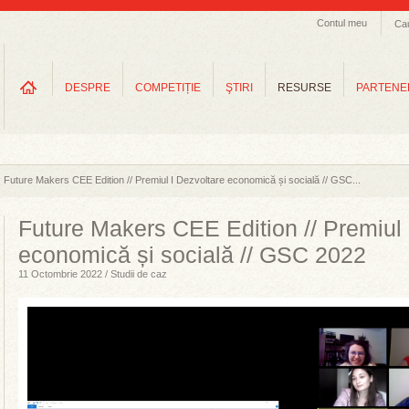
Contul meu
Ca
DESPRE
COMPETIȚIE
ŞTIRI
RESURSE
PARTENE
Future Makers CEE Edition // Premiul I Dezvoltare economică și socială // GSC...
Future Makers CEE Edition // Premiul 
economică și socială // GSC 2022
11 Octombrie 2022 / Studii de caz