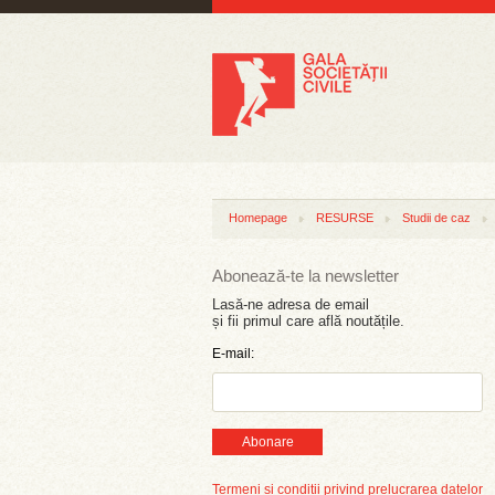
Homepage
RESURSE
Studii de caz
Abonează-te la newsletter
Lasă-ne adresa de email
și fii primul care află noutățile.
E-mail:
Abonare
Termeni și condiții privind prelucrarea datelor