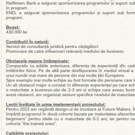
Raiffeisen Bank a asigurat sponsorizarea programului și suport su
în program.
ENEL a asigurat sponsorizarea programului și suport sub form
program.
Buget:
430.000 lei
Contribuții în natură:
Servicii de consultanță juridică pentru câștigători.
Promovare de catre influenceri relevanți mediului de business.
Obstacole majore întâmpinate:
Comparativ cu edițiile anterioare, diferența de experiență dîn cad
întâlnirilor fizice. Pe de altă parte desfășurarea în mediul virtual a 
unui număr mai mare de persone din mai multe țări Europene.
Spre exemplu mai multe echipe au fost formate din persoane care loc
Un alt obstacol major a constat în diferența experienței pe care ec
o maturitate a business-ului de 2-3 ani si echipe care aveau busi
acest obstacol, am organizat sesiuni specifice nivelului de maturitate 
Lecții învățate în urma implementarii proiectului:
Pentru 2022 am regândit design-ul de incubare al Future Makers. În
împărțit programul în două cohorte bazate pe maturitatea afacerilor 
beginners” pentru ideile cu o maturitate de 0-1 ani, iar pentru c
cohorta “the trained ones”.
Calitățile proiectului: