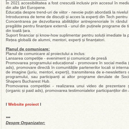
În 2021 accesibilitatea a fost crescută inclusiv prin accesul în mediu
din alte țări Europene.
Educația despre trend-uri de viitor - nevoie puțin abordată la nivelul
Introducerea de teme de discuții și acces la experți din Tech pentru 
Concentrarea pe dezvoltarea abilităților antreprenoriale în rândul 
pregătite pentru finanțare externă - unul din puținele programe de ti
din toată țara.
Suport financiar și know-how suplimentar pentru soluții imediate la 
Rețea globală de alumni, mentori, experți și finanțatori.
Planul de comunicare:
Planul de comunicare al proiectului a inclus:
Lansarea competiție - eveniment și comunicat de presă
Promovarea programului educațional - promovare în social media (
ads), promovare directă în comunitățile partenerilor locali si internat
de imagine (juriu, mentori, experți), transmiterea de e-newsletters
programului, sau participanți ai altor programe derulate de Soci
Shapers Bucharest Hub.
Promovarea competiției - realizarea unui video de prezentare și
(organic și paid ads), promovarea testimonialelor participanților din
l
Website proiect
l
***
Despre Organizator: