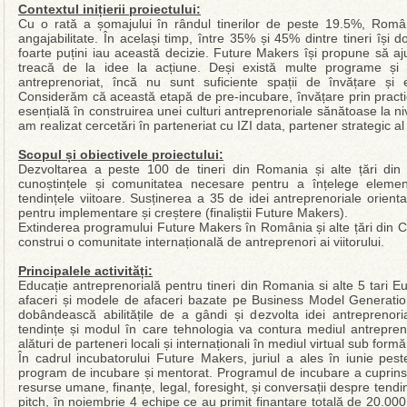
Contextul inițierii proiectului:
Cu o rată a șomajului în rândul tinerilor de peste 19.5%, Român
angajabilitate. În același timp, între 35% și 45% dintre tineri îș
foarte puțini iau această decizie. Future Makers își propune să ajut
treacă de la idee la acțiune. Deși există multe programe și
antreprenoriat, încă nu sunt suficiente spații de învățare și e
Considerăm că această etapă de pre-incubare, învățare prin practic
esențială în construirea unei culturi antreprenoriale sănătoase la niv
am realizat cercetări în parteneriat cu IZI data, partener strategic a
Scopul și obiectivele proiectului:
Dezvoltarea a peste 100 de tineri din Romania și alte țări din 
cunoștințele și comunitatea necesare pentru a înțelege elemen
tendințele viitoare. Susținerea a 35 de idei antreprenoriale orienta
pentru implementare și creștere (finaliștii Future Makers).
Extinderea programului Future Makers în România și alte țări din Ce
construi o comunitate internațională de antreprenori ai viitorului.
Principalele activități:
Educație antreprenorială pentru tineri din Romania si alte 5 tari 
afaceri și modele de afaceri bazate pe Business Model Generation ș
dobândească abilitățile de a gândi și dezvolta idei antreprenoria
tendințe și modul în care tehnologia va contura mediul antreprenor
alături de parteneri locali și internaționali în mediul virtual sub formă
În cadrul incubatorului Future Makers, juriul a ales în iunie pes
program de incubare și mentorat. Programul de incubare a cuprins a
resurse umane, finanțe, legal, foresight, și conversații despre tendinț
pitch, în noiembrie 4 echipe ce au primit finanțare totală de 20.000