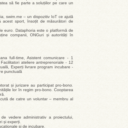
tea să fie parte a soluțiilor pe care un
ia, swim.me – un dispozitiv IoT ce ajută
ă acest sport, însoțit de măsurători de
 de euro. Dataphoria este o platformă de
sține companii, ONGuri și autorități în
ana full-time, Asistent comunicare - 1
acilitatori ateliere antreprenoriale - 12
uală, Experți livrare program incubare -
are punctuală
ntorat și jurizare au participat pro-bono.
unitățile lor în regim pro-bono. Cooptarea
ră.
acută de catre un voluntar – membru al
e vedere administrativ a proiectului,
 și experți.
caționale și de incubare.