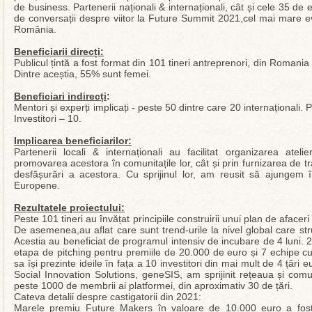
de business. Partenerii naționali & internaționali, cât și cele 35 de e
de conversații despre viitor la Future Summit 2021,cel mai mare ev
România.
Beneficiarii direcți:
Publicul țintă a fost format din 101 tineri antreprenori, din Romania ș
Dintre aceștia, 55% sunt femei.
Beneficiari indirecți
:
Mentori și experți implicați - peste 50 dintre care 20 internaționali. P
Investitori – 10.
Implicarea beneficiarilor:
Partenerii locali & internaționali au facilitat organizarea ateli
promovarea acestora în comunitațile lor, cât și prin furnizarea de 
desfășurări a acestora. Cu sprijinul lor, am reusit să ajungem
Europene.
Rezultatele proiectului:
Peste 101 tineri au învățat principiile construirii unui plan de aface
De asemenea,au aflat care sunt trend-urile la nivel global care s
Acestia au beneficiat de programul intensiv de incubare de 4 luni. 2
etapa de pitching pentru premiile de 20.000 de euro și 7 echipe cu
sa își prezinte ideile în fața a 10 investitori din mai mult de 4 țări 
Social Innovation Solutions, geneSIS, am sprijinit rețeaua și comuni
peste 1000 de membrii ai platformei, din aproximativ 30 de țări.
Cateva detalii despre castigatorii din 2021:
Marele premiu Future Makers în valoare de 10.000 euro a fost