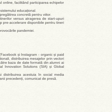
l online, facilitând participarea echipelor
 sistemului educațional.
pregătirea concretă pentru viitor.
tinerilor versus atragerea de start-upuri
p pre-accelerare disponibile pentru tineri
provocările pandemiei.
Facebook și Instagram - organic și paid
ionali, distribuirea mesajelor prin vectori
 către baza de date formată din alumni ai
al Innovation Solutions (SIA) și Global
 distribuirea acestuia în social media
 anii precedenți, comunicat de presă.