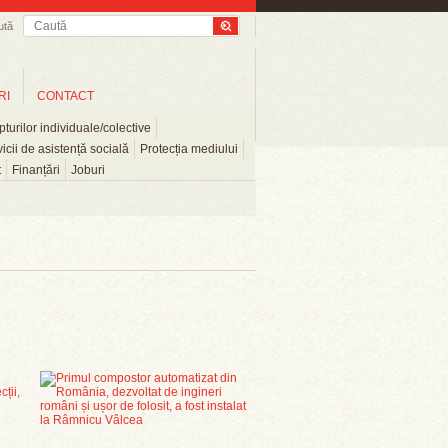
ută
RI
CONTACT
turilor individuale/colective
icii de asistență socială
Protecția mediului
t
Finanțări
Joburi