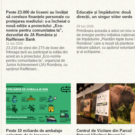
Peste 23.000 de liceeni au învățat
Educație și împădurire: două
să coreleze finanțele personale cu
direcții, un singur viitor verde
protejarea mediului: s-a încheiat o
nouă ediție a proiectului „Eco-
09 Iun 2026
nomie pentru comunitatea ta”,
Primăvara aceasta a adus un nou v
dezvoltat de JA România și
de energie pentru inițiativa național
Raiffeisen Bank
de împădurire „Plantăm fapte bune 
România” care a reușit să planteze
11 Iun 2026
viitoare păduri, cu ajutorul voluntari
23.210 de elevi din 275 de licee din
și al echipame...
întreaga țară au participat la ediția din
acest an a proiectului „Eco-nomie
pentru comunitatea ta”, organizat de
Junior Achievement (JA) România, cu
sprijinul Raiffeisen...
Peste 10 miliarde de ambalaje
Centrul de Vizitare din Parcul