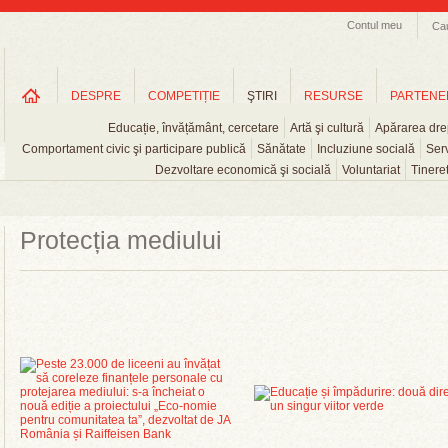
Contul meu
Ca
DESPRE
COMPETIȚIE
ŞTIRI
RESURSE
PARTENE
Educație, învățământ, cercetare
Artă şi cultură
Apărarea drep
Comportament civic şi participare publică
Sănătate
Incluziune socială
Serv
Dezvoltare economică şi socială
Voluntariat
Tinere
Protecția mediului