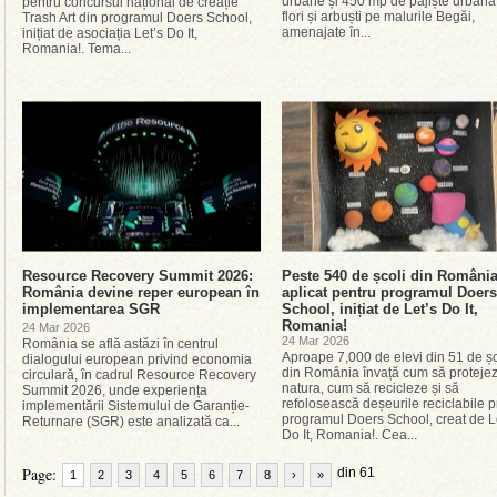
urbane și 450 mp de pajiște urbană
pentru concursul național de creație
flori și arbuști pe malurile Begăi,
Trash Art din programul Doers School,
amenajate în...
inițiat de asociația Let’s Do It,
Romania!. Tema...
Resource Recovery Summit 2026:
Peste 540 de școli din Români
România devine reper european în
aplicat pentru programul Doers
implementarea SGR
School, inițiat de Let’s Do It,
Romania!
24 Mar 2026
24 Mar 2026
România se află astăzi în centrul
Aproape 7,000 de elevi din 51 de șc
dialogului european privind economia
din România învață cum să proteje
circulară, în cadrul Resource Recovery
natura, cum să recicleze și să
Summit 2026, unde experiența
refolosească deșeurile reciclabile p
implementării Sistemului de Garanție-
programul Doers School, creat de L
Returnare (SGR) este analizată ca...
Do It, Romania!. Cea...
Page:
din 61
1
2
3
4
5
6
7
8
›
»