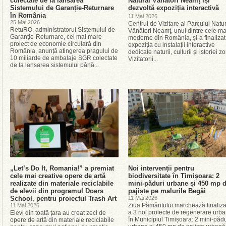
colectate de la lansarea
Natural Vânători Neamț își
Sistemului de Garanție-Returnare
dezvoltă expoziția interactivă
în România
11 Mai 2026
25 Mai 2026
Centrul de Vizitare al Parcului Natu
RetuRO, administratorul Sistemului de
Vânători Neamț, unul dintre cele ma
Garanție-Returnare, cel mai mare
moderne din România, și-a finalizat
proiect de economie circulară din
expoziția cu instalații interactive
România, anunță atingerea pragului de
dedicate naturii, culturii și istoriei z
10 miliarde de ambalaje SGR colectate
Vizitatorii...
de la lansarea sistemului până...
„Let’s Do It, Romania!” a premiat
Noi intervenții pentru
cele mai creative opere de artă
biodiversitate în Timișoara: 2
realizate din materiale reciclabile
mini-păduri urbane și 450 mp 
de elevii din programul Doers
pajiște pe malurile Begăi
School, pentru proiectul Trash Art
11 Mai 2026
Ziua Pământului marchează finaliz
11 Mai 2026
a 3 noi proiecte de regenerare urb
Elevi din toată țara au creat zeci de
în Municipiul Timișoara: 2 mini-pădu
opere de artă din materiale reciclabile