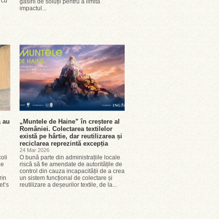
 cu
găsirii de soluții pentru a limita
impactul...
a au
„Muntele de Haine” în creștere al
României. Colectarea textilelor
există pe hârtie, dar reutilizarea și
reciclarea reprezintă excepția
24 Mar 2026
oli
O bună parte din administrațiile locale
ze
riscă să fie amendate de autoritățile de
control din cauza incapacității de a crea
rin
un sistem funcțional de colectare și
et’s
reutilizare a deșeurilor textile, de la...