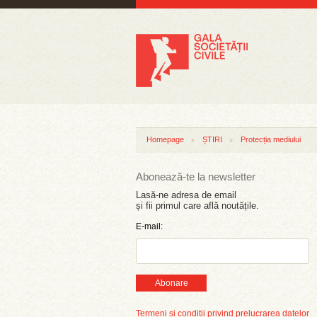
Homepage
ȘTIRI
Protecția mediului
Abonează-te la newsletter
Lasă-ne adresa de email
și fii primul care află noutățile.
E-mail:
Abonare
Termeni și condiții privind prelucrarea datelor