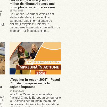
cincea ediție a GWcycles Un
milion de kilometri pentru mai
puțin plastic în râuri și oceane
11 Mai 2026
ral
Pe 1 aprilie, Gebrüder Weiss a dat
i
startul celei de-a cincea ediții a
campaniei sale internaționale de
ciclism „GWcycles”. Obiectivul:
onei.
parcurgerea împreună a unui milion de
kilometri – și, în același timp,...
„Together in Action 2026” - Pactul
Climatic European invită la
de
acțiune împreună
24 Mar 2026
Între 23 – 25 martie, comunitatea
area
Pactului Climatic European se reunește
ană
la Bruxelles pentru întâlnirea anuală
ri
dedicată explorării viitorului climatic și