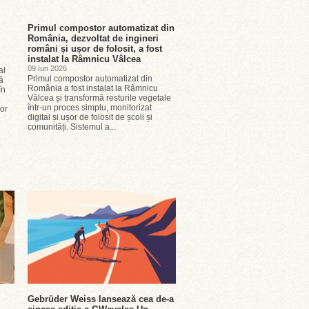
Primul compostor automatizat din
România, dezvoltat de ingineri
români și ușor de folosit, a fost
instalat la Râmnicu Vâlcea
09 Iun 2026
al
Primul compostor automatizat din
ă
România a fost instalat la Râmnicu
în
Vâlcea și transformă resturile vegetale
într-un proces simplu, monitorizat
lor
digital și ușor de folosit de școli și
comunități. Sistemul a...
Gebrüder Weiss lansează cea de-a