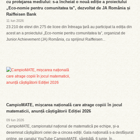
cu protejarea mediului: s-a încheiat o nouă ediție a proiectului
„Eco-nomie pentru comunitatea ta”, dezvoltat de JA România și
Raiffeisen Bank
11 Iun 2026
23.210 de elevi din 275 de licee din întreaga țară au participat la ediția din
acest an a proiectului „Eco-nomie pentru comunitatea ta”, organizat de
Junior Achievement (JA) România, cu sprijinul Raiffeisen...
CampioMATE, mișcarea națională care atrage copiii în jocul
matematicii, anunță câștigătorii Ediției 2026
09 Iun 2026
CampioMATE, campionatul național de matematică pe echipe, și-a
desemnat câștigătorii celei de-a cincea ediții. Gala națională s-a desfășurat
online, pe canalul YouTube CampioMATE, sâmbătă, 6 iunie, în...