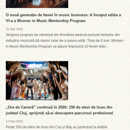
O nouă generație de femei în music business: A început ediția a
VI-a a Women in Music Mentorship Program
25 Mai 2026
Singurul program de mentorat din România dedicat exclusiv femeilor din
industria muzicală dă startul celei de-a șasea ediții. Timp de 6 luni, Women
in Music Mentorship Program va aduce împreună 10 femei-lider...
„Ora de Carieră” continuă în 2026: 150 de elevi de liceu din
județul Cluj, sprijiniți să-și descopere parcursul profesional
14 Mai 2026
Peste 550 de elevi de liceu din Cluj și Blaj au participat la edițiile