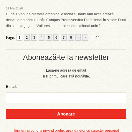
11 Mai 2026
După 15 ani de creștere organică, Asociația BookLand accelerează
dezvoltarea primului său Campus Preuniversitar Profesional în sistem Dual
din satul argeșean Vulturești - un proiect educațional unic în mediul...
Page:
1
2
3
4
5
6
7
8
›
»
din 94
Abonează-te la newsletter
Lasă-ne adresa de email
și fii primul care află noutățile.
E-mail:
Abonare
Termeni și condiții privind prelucrarea datelor cu caracter personal