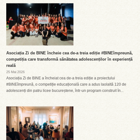
Asociația Zi de BINE încheie cea de-a treia ediție #BINEîmpreună,
competiția care transformă sănătatea adolescenților în experiență
reală
25 Mai 2026
Asociația Zi de BINE a încheiat cea de-a treia ediție a proiectului
#BINEîmpreună, o competiție educațională care a adus laolaltă 120 de
adolescenți din patru licee bucureștene, într-un program construit în...