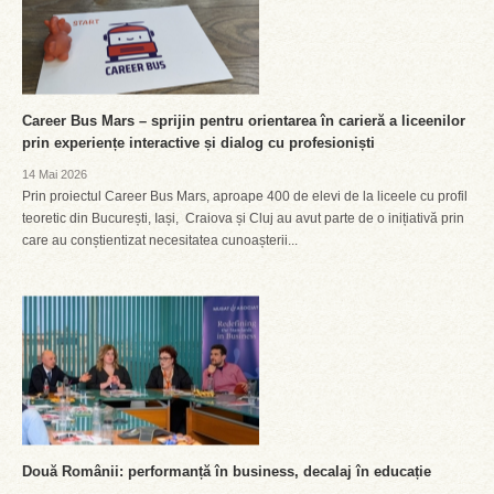
Career Bus Mars – sprijin pentru orientarea în carieră a liceenilor
prin experiențe interactive și dialog cu profesioniști
14 Mai 2026
Prin proiectul Career Bus Mars, aproape 400 de elevi de la liceele cu profil
teoretic din București, Iași, Craiova și Cluj au avut parte de o inițiativă prin
care au conștientizat necesitatea cunoașterii...
Două Românii: performanță în business, decalaj în educație